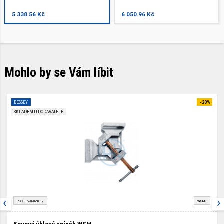
5 338.56 Kč
6 050.96 Kč
Mohlo by se Vám líbit
BESSEY
-20%
SKLADEM U DODAVATELE
‹
›
POČET VARIANT:
2
WSM9