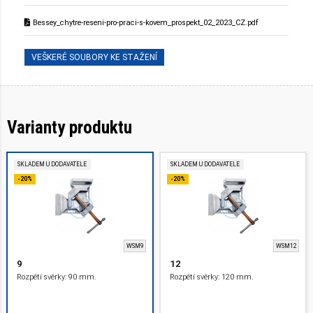
Bessey_chytre-reseni-pro-praci-s-kovem_prospekt_02_2023_CZ.pdf
VEŠKERÉ SOUBORY KE STAŽENÍ
Varianty produktu
SKLADEM U DODAVATELE
SKLADEM U DODAVATELE
-20%
-20%
WSM9
WSM12
9
12
Rozpětí svěrky: 90 mm.
Rozpětí svěrky: 120 mm.