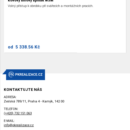
Kovový úhlový upínák WSM
Volný přístup k obrobku při svářecích a montážních pracích.
od
5 338.56 Kč
KONTAKTUJTE NÁS
ADRESA:
Zvolská 789/11, Praha 4 - Kamýk, 142 00
TELEFON:
(+420) 732 151 063
E-MAIL:
info@pkrealizace.cz