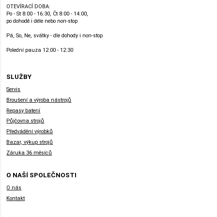
OTEVÍRACÍ DOBA:
Po - St 8:00 - 16:30, Čt 8:00 - 14:00,
po dohodě i déle nebo non-stop
Pá, So, Ne, svátky - dle dohody i non-stop
Polední pauza 12:00 - 12:30
SLUŽBY
Servis
Broušení a výroba nástrojů
Repasy baterií
Půjčovna strojů
Předvádění výrobků
Bazar, výkup strojů
Záruka 36 měsíců
O NAŠÍ SPOLEČNOSTI
O nás
Kontakt