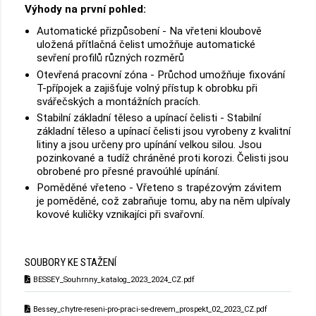
Výhody na první pohled:
Automatické přizpůsobení - Na vřeteni kloubově
uložená přítlačná čelist umožňuje automatické
sevření profilů různých rozměrů
Otevřená pracovní zóna - Průchod umožňuje fixování
T-přípojek a zajišťuje volný přístup k obrobku při
svářečských a montážních pracích.
Stabilní základní těleso a upínací čelisti - Stabilní
základní těleso a upínací čelisti jsou vyrobeny z kvalitní
litiny a jsou určeny pro upínání velkou silou. Jsou
pozinkované a tudíž chráněné proti korozi. Čelisti jsou
obrobené pro přesné pravoúhlé upínání.
Poměděné vřeteno - Vřeteno s trapézovým závitem
je poměděné, což zabraňuje tomu, aby na něm ulpívaly
kovové kuličky vznikajíci při svařovní.
SOUBORY KE STAŽENÍ
BESSEY_Souhrnny_katalog_2023_2024_CZ.pdf
Bessey_chytre-reseni-pro-praci-se-drevem_prospekt_02_2023_CZ.pdf