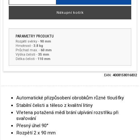
Nákupní košík
PARAMETRY PRODUKTU
Rozpětí svěrky
-
90 mm
Hmotnost
-
3.8 kg
Průchod max. -
60 mm
Výška čelisti -
35 mm
Délka čelisti -
110 mm
EAN:
4008158016832
Automatické přizpůsobení obrobkům různé tloušťky
Stabilní čelisti a těleso z kvalitní litiny
Vřetena potažená mědí brání ulpívání rozstřiku při
svařování
Přesný úhel 90°
Rozpětí 2 x 90 mm