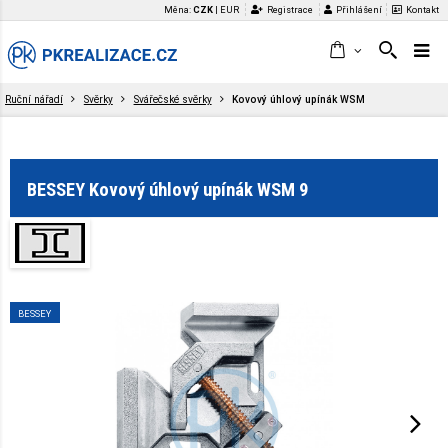
Měna:
CZK
|
EUR
Registrace
Přihlášení
Kontakt
Ruční nářadí
Svěrky
Svářečské svěrky
Kovový úhlový upínák WSM
BESSEY Kovový úhlový upínák WSM 9
BESSEY