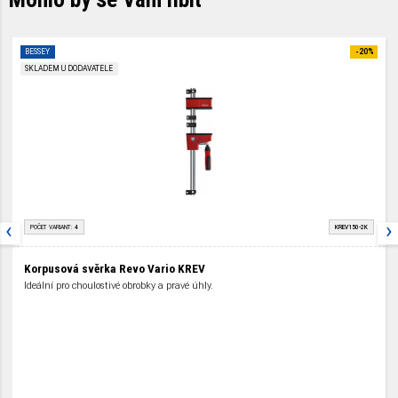
BESSEY
-20%
SKLADEM U DODAVATELE
‹
›
POČET VARIANT:
4
KREV150-2K
Korpusová svěrka Revo Vario KREV
Ideální pro choulostivé obrobky a pravé úhly.