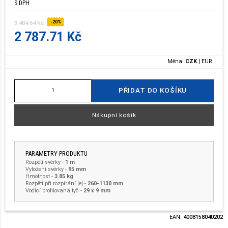
S DPH
-20%
3 484.64 Kč
2 787.71 Kč
Měna:
CZK
|
EUR
PŘIDAT DO KOŠÍKU
Nákupní košík
PARAMETRY PRODUKTU
Rozpětí svěrky
-
1 m
Vyložení svěrky
-
95 mm
Hmotnost
-
3.85 kg
Rozpětí při rozpírání [e] -
260-1130 mm
Vodící profilovaná tyč -
29 x 9 mm
EAN:
4008158040202