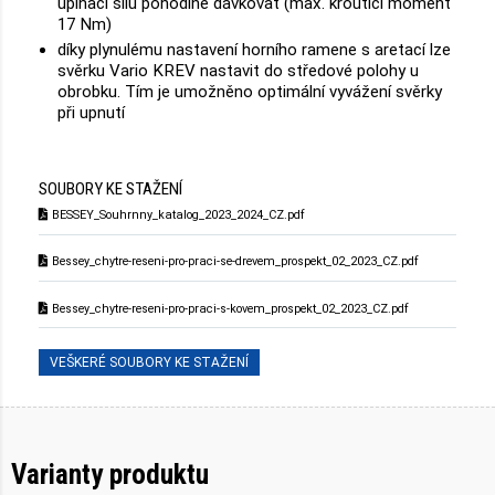
upínací sílu pohodlně dávkovat (max. krouticí moment
17 Nm)
díky plynulému nastavení horního ramene s aretací lze
svěrku Vario KREV nastavit do středové polohy u
obrobku. Tím je umožněno optimální vyvážení svěrky
při upnutí
SOUBORY KE STAŽENÍ
BESSEY_Souhrnny_katalog_2023_2024_CZ.pdf
Bessey_chytre-reseni-pro-praci-se-drevem_prospekt_02_2023_CZ.pdf
Bessey_chytre-reseni-pro-praci-s-kovem_prospekt_02_2023_CZ.pdf
VEŠKERÉ SOUBORY KE STAŽENÍ
Varianty produktu