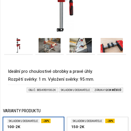
Ideální pro choulostivé obrobky a pravé úhly.
Rozpětí svěrky: 1 m. Vyložení svěrky: 95 mm.
OBJ.Č.: BES-KREV100-2K
SKLADEM U DODAVATELE
ZÁRUKA
12/24 MĚSÍCŮ
VARIANTY PRODUKTU
SKLADEM U DODAVATELE
-20%
SKLADEM U DODAVATELE
-20%
100-2K
150-2K