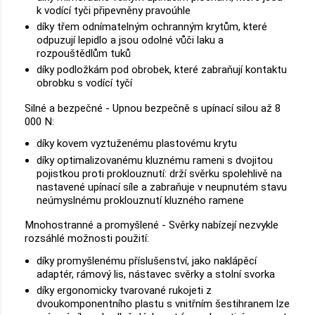
k vodící tyči připevněny pravoúhle
díky třem odnímatelným ochranným krytům, které
odpuzují lepidlo a jsou odolné vůči laku a
rozpouštědlům tuků
díky podložkám pod obrobek, které zabraňují kontaktu
obrobku s vodící tyčí
Silné a bezpečné - Upnou bezpečně s upínací silou až 8
000 N:
díky kovem vyztuženému plastovému krytu
díky optimalizovanému kluznému rameni s dvojitou
pojistkou proti proklouznutí: drží svěrku spolehlivě na
nastavené upínací síle a zabraňuje v neupnutém stavu
neúmyslnému proklouznutí kluzného ramene
Mnohostranné a promyšlené - Svěrky nabízejí nezvykle
rozsáhlé možnosti použití:
díky promyšlenému příslušenství, jako naklápěcí
adaptér, rámový lis, nástavec svěrky a stolní svorka
díky ergonomicky tvarované rukojeti z
dvoukomponentního plastu s vnitřním šestihranem lze