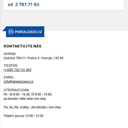
od
2 787.71 Kč
KONTAKTUJTE NÁS
ADRESA:
Zvolská 789/11, Praha 4 - Kamýk, 142 00
TELEFON:
(+420) 732 151 063
E-MAIL:
info@pkrealizace.cz
OTEVÍRACÍ DOBA:
Po - St 8:00 - 16:30, Čt 8:00 - 14:00,
po dohodě i déle nebo non-stop
Pá, So, Ne, svátky - dle dohody i non-stop
Polední pauza 12:00 - 12:30