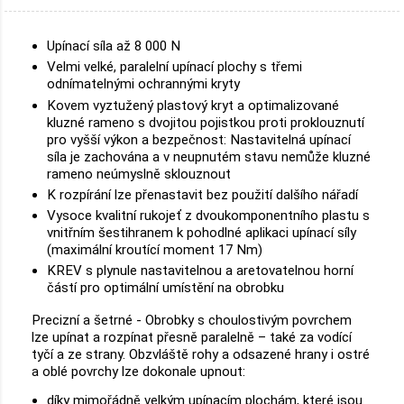
Upínací síla až 8 000 N
Velmi velké, paralelní upínací plochy s třemi
odnímatelnými ochrannými kryty
Kovem vyztužený plastový kryt a optimalizované
kluzné rameno s dvojitou pojistkou proti proklouznutí
pro vyšší výkon a bezpečnost: Nastavitelná upínací
síla je zachována a v neupnutém stavu nemůže kluzné
rameno neúmyslně sklouznout
K rozpírání lze přenastavit bez použití dalšího nářadí
Vysoce kvalitní rukojeť z dvoukomponentního plastu s
vnitřním šestihranem k pohodlné aplikaci upínací síly
(maximální kroutící moment 17 Nm)
KREV s plynule nastavitelnou a aretovatelnou horní
částí pro optimální umístění na obrobku
Precizní a šetrné - Obrobky s choulostivým povrchem
lze upínat a rozpínat přesně paralelně – také za vodící
tyčí a ze strany. Obzvláště rohy a odsazené hrany i ostré
a oblé povrchy lze dokonale upnout:
díky mimořádně velkým upínacím plochám, které jsou