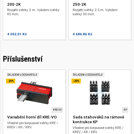
200-2K
250-2K
Rozpětí svěrky: 2 m. Vyložení svěrky:
Rozpětí svěrky: 2.5 m. Vyložení
95 mm.
svěrky: 95 mm.
4 052.01 Kč
4 686.86 Kč
Příslušenství
SKLADEM U DODAVATELE
SKLADEM U DODAVATELE
-20%
-20%
KRE-VO
KP
Variabilní horní díl KRE-VO
Sada stahováků na rámové
kontrukce KP
Vhodné pro korpusové svěrky KRE /
KREV / KR / KRV.
Vhodné pro korpusové svěrky KRE /
KREV / KR / KRV.