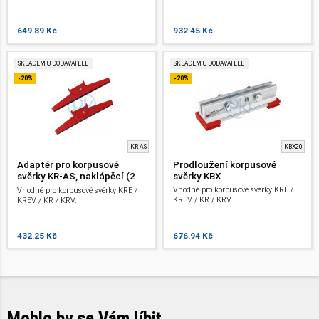
649.89 Kč
932.45 Kč
SKLADEM U DODAVATELE
SKLADEM U DODAVATELE
-20%
-20%
KR-AS
KBX20
Adaptér pro korpusové
Prodloužení korpusové
svěrky KR-AS, naklápěcí (2
svěrky KBX
kusy/sáček)
Vhodné pro korpusové svěrky KRE /
Vhodné pro korpusové svěrky KRE /
KREV / KR / KRV.
KREV / KR / KRV.
432.25 Kč
676.94 Kč
Mohlo by se Vám líbit