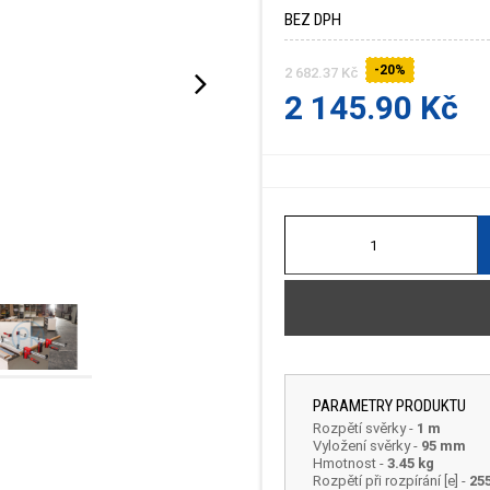
BEZ DPH
-20%
2 682.37 Kč
2 145.90 Kč
PARAMETRY PRODUKTU
Rozpětí svěrky
-
1 m
Vyložení svěrky
-
95 mm
Hmotnost
-
3.45 kg
Rozpětí při rozpírání [e] -
25