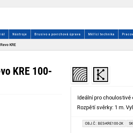
iál
Nástroje
Brusivo a povrchová úprava
Měřící technika
Pracov
 Revo KRE
vo KRE 100-
Ideální pro choulostivé 
Rozpětí svěrky: 1 m. Vy
OBJ.Č.: BES-KRE100-2K
SK