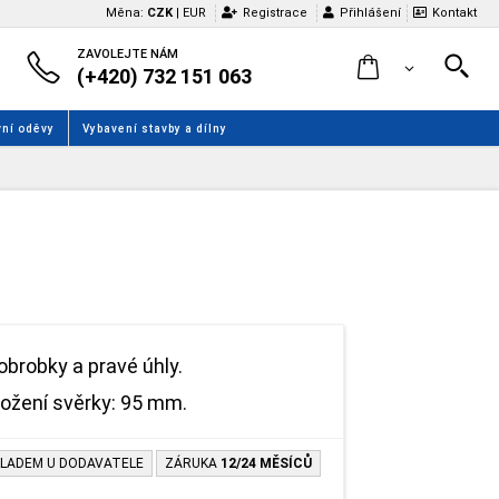
Měna:
CZK
|
EUR
Registrace
Přihlášení
Kontakt
ZAVOLEJTE NÁM
(+420) 732 151 063
ní oděvy
Vybavení stavby a dílny
obrobky a pravé úhly.
ložení svěrky: 95 mm.
LADEM U DODAVATELE
ZÁRUKA
12/24 MĚSÍCŮ