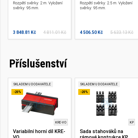
Rozpětí svěrky: 2 m. Vyložení
Rozpětí svěrky: 2.5 m. Vyložení
svěrky: 95 mm.
svěrky: 95 mm.
3 848.81 Kč
4 811.01 Kč
4 506.50 Kč
5 633.13 Kč
Příslušenství
SKLADEM U DODAVATELE
SKLADEM U DODAVATELE
-20%
-20%
KRE-VO
KP
Variabilní horní díl KRE-
Sada stahováků na
VO
rámové kontrukce KP