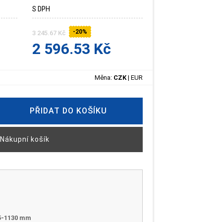
S DPH
-20%
3 245.67 Kč
2 596.53 Kč
Měna:
CZK
|
EUR
PŘIDAT DO KOŠÍKU
Nákupní košík
5-1130 mm