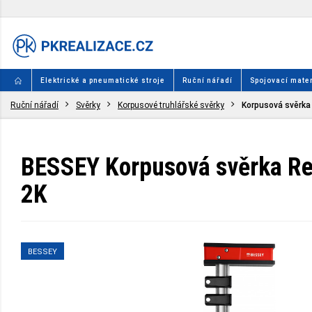
Elektrické a pneumatické stroje
Ruční nářadí
Spojovací mater
Ruční nářadí
Svěrky
Korpusové truhlářské svěrky
Korpusová svěrka
BESSEY Korpusová svěrka Re
2K
BESSEY