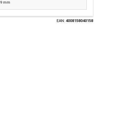
x 9 mm
EAN:
4008158040158