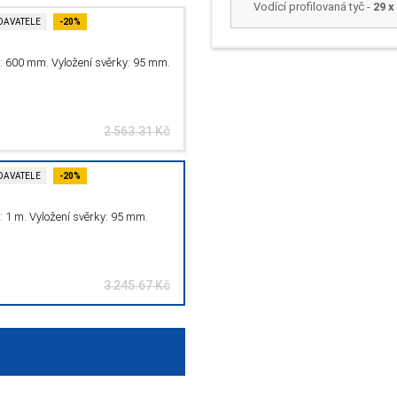
Vodící profilovaná tyč -
29 
DAVATELE
-20%
: 600 mm. Vyložení svěrky: 95 mm.
2 563.31 Kč
DAVATELE
-20%
: 1 m. Vyložení svěrky: 95 mm.
3 245.67 Kč