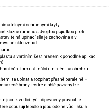
 odnímatelnými ochrannými kryty
né kluzné rameno s dvojitou pojistkou proti
stavitelná upínací síla je zachována a v
myslně sklouznout
 nářadí
plastu s vnitřním šestihranem k pohodlné aplikaci
m)
horní částí pro optimální umístění na obrobku
chem lze upínat a rozpínat přesně paralelně –
 odsazené hrany i ostré a oblé povrchy lze
é jsou k vodící tyči připevněny pravoúhle
é odpuzují lepidlo a jsou odolné vůči laku a