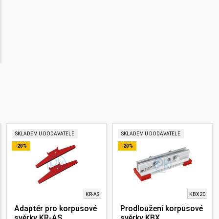
SKLADEM U DODAVATELE
SKLADEM U DODAVATELE
-20%
-20%
KR-AS
KBX20
Adaptér pro korpusové
Prodloužení korpusové
svěrky KR-AS,
svěrky KBX