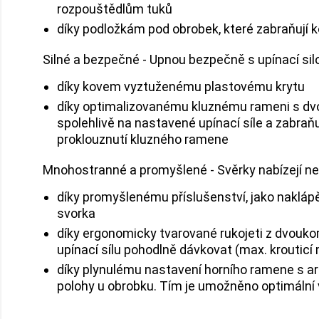
rozpouštědlům tuků
díky podložkám pod obrobek, které zabraňují k
Silné a bezpečné - Upnou bezpečně s upínací sil
díky kovem vyztuženému plastovému krytu
díky optimalizovanému kluznému rameni s dvoji
spolehlivě na nastavené upínací síle a zabr
proklouznutí kluzného ramene
Mnohostranné a promyšlené - Svěrky nabízejí ne
díky promyšlenému příslušenství, jako naklápěc
svorka
díky ergonomicky tvarované rukojeti z dvouko
upínací sílu pohodlně dávkovat (max. krouti
díky plynulému nastavení horního ramene s ar
polohy u obrobku. Tím je umožněno optimální v