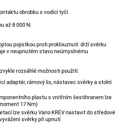
ontaktu obrobku s vodící tyčí
ou až 8 000 N:
tou pojistkou proti proklouznutí: drží svěrku
aňuje v neupnutém stavu neúmyslnému
zvykle rozsáhlé možnosti použití:
í adaptér, rámový lis, nástavec svěrky a stolní
mponentního plastu s vnitřním šestihranem lze
cí moment 17 Nm)
etací lze svěrku Vario KREV nastavit do středové
yvážení svěrky při upnutí