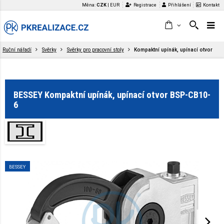
Měna:
CZK
|
EUR
Registrace
Přihlášení
Kontakt
Ruční nářadí
Svěrky
Svěrky pro pracovní stoly
Kompaktní upínák, upínací otvor
BESSEY Kompaktní upínák, upínací otvor BSP-CB10-
6
BESSEY