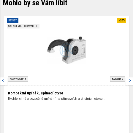
Mohlo by se Vám líbit
BESSEY
-20%
SKLADEM U DODAVATELE
‹
›
POČET VARIANT:
3
BAS-CB10-6
Kompaktní upínák, upínací otvor
Rychlé, silné a bezpečné upínání na přípravcích a strojních stolech.