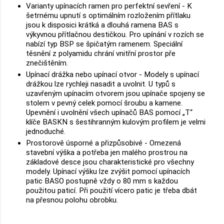
Varianty upínacích ramen pro perfektní sevření - K
šetrnému upnutí s optimálním rozložením přítlaku
jsou k disposici krátká a dlouhá ramena BAS s
výkyvnou přítlačnou destičkou. Pro upínání v rozích se
nabízí typ BSP se špičatým ramenem. Speciální
těsnění z polyamidu chrání vnitřní prostor pře
znečištěním.
Upínací drážka nebo upínací otvor - Modely s upínací
drážkou lze rychleji nasadit a uvolnit. U typů s
uzavřeným upínacím otvorem jsou upínače spojeny se
stolem v pevný celek pomocí šroubu a kamene.
Upevnění i uvolnění všech upínačů BAS pomocí „T“
klíče BASKN s šestihranným kulovým profilem je velmi
jednoduché.
Prostorově úsporné a přizpůsobivé - Omezená
stavební výška a potřeba jen malého prostrou na
základové desce jsou charakteristické pro všechny
modely. Upínací výšku lze zvýšit pomocí upínacích
patic BASO postupně vždy o 80 mm s každou
použitou paticí. Při použití vícero patic je třeba dbát
na přesnou polohu obrobku.