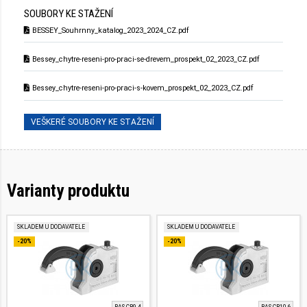
SOUBORY KE STAŽENÍ
BESSEY_Souhrnny_katalog_2023_2024_CZ.pdf
Bessey_chytre-reseni-pro-praci-se-drevem_prospekt_02_2023_CZ.pdf
Bessey_chytre-reseni-pro-praci-s-kovem_prospekt_02_2023_CZ.pdf
VEŠKERÉ SOUBORY KE STAŽENÍ
Varianty produktu
SKLADEM U DODAVATELE
SKLADEM U DODAVATELE
-20%
-20%