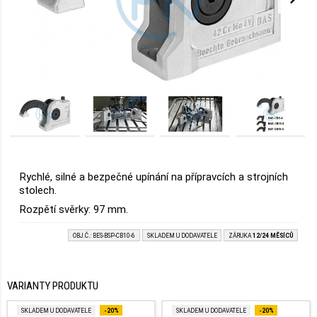
Rychlé, silné a bezpečné upínání na přípravcích a strojních
stolech.
Rozpětí svěrky: 97 mm.
OBJ.Č.: BES-BSP-CB10-6
SKLADEM U DODAVATELE
ZÁRUKA
12/24 MĚSÍCŮ
VARIANTY PRODUKTU
SKLADEM U DODAVATELE
-20%
SKLADEM U DODAVATELE
-20%