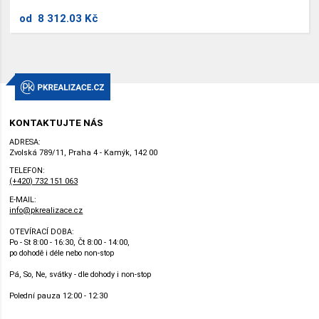
od
8 312.03 Kč
KONTAKTUJTE NÁS
ADRESA:
Zvolská 789/11, Praha 4 - Kamýk, 142 00
TELEFON:
(+420) 732 151 063
E-MAIL:
info@pkrealizace.cz
OTEVÍRACÍ DOBA:
Po - St 8:00 - 16:30, Čt 8:00 - 14:00,
po dohodě i déle nebo non-stop
Pá, So, Ne, svátky - dle dohody i non-stop
Polední pauza 12:00 - 12:30