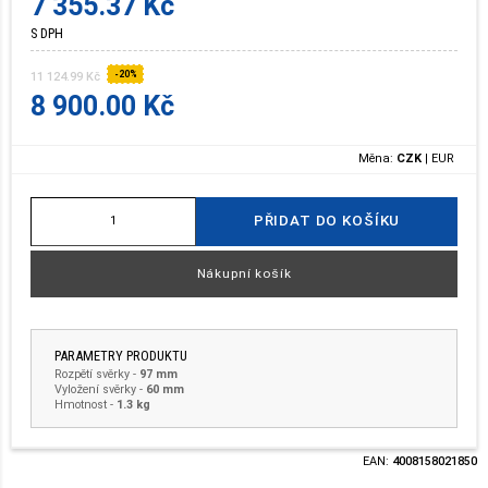
7 355.37 Kč
S DPH
-20%
11 124.99 Kč
8 900.00 Kč
Měna:
CZK
|
EUR
PŘIDAT DO KOŠÍKU
Nákupní košík
PARAMETRY PRODUKTU
Rozpětí svěrky
-
97 mm
Vyložení svěrky
-
60 mm
Hmotnost
-
1.3 kg
EAN:
4008158021850