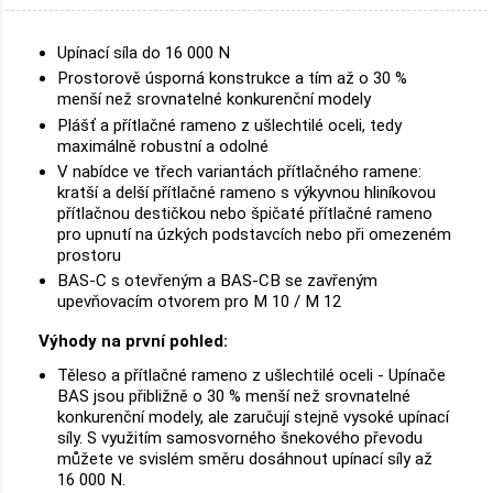
Upínací síla do 16 000 N
Prostorově úsporná konstrukce a tím až o 30 %
menší než srovnatelné konkurenční modely
Plášť a přítlačné rameno z ušlechtilé oceli, tedy
maximálně robustní a odolné
V nabídce ve třech variantách přítlačného ramene:
kratší a delší přítlačné rameno s výkyvnou hliníkovou
přítlačnou destičkou nebo špičaté přítlačné rameno
pro upnutí na úzkých podstavcích nebo při omezeném
prostoru
BAS-C s otevřeným a BAS-CB se zavřeným
upevňovacím otvorem pro M 10 / M 12
Výhody na první pohled:
Těleso a přítlačné rameno z ušlechtilé oceli - Upínače
BAS jsou přibližně o 30 % menší než srovnatelné
konkurenční modely, ale zaručují stejně vysoké upínací
síly. S využitím samosvorného šnekového převodu
můžete ve svislém směru dosáhnout upínací síly až
16 000 N.