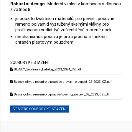
Robustní design.
Moderní vzhled v kombinaci s dlouhou
životností
je použito kvalitních materiálů; pro pevné i posuvné
rameno polyamid vyztužený skelnými vlákny, pro
profilovanou vodící tyč zušlechtěné mořené oceli
mechanismus posuvu je proti prachu a třískám
chráněn plastovým pouzdrem
SOUBORY KE STAŽENÍ
BESSEY_Souhrnny_katalog_2023_2024_CZ.pdf
Bessey_chytre-reseni-pro-praci-se-drevem_prospekt_02_2023_CZ.pdf
Bessey_chytre-reseni-pro-praci-s-kovem_prospekt_02_2023_CZ.pdf
VEŠKERÉ SOUBORY KE STAŽENÍ