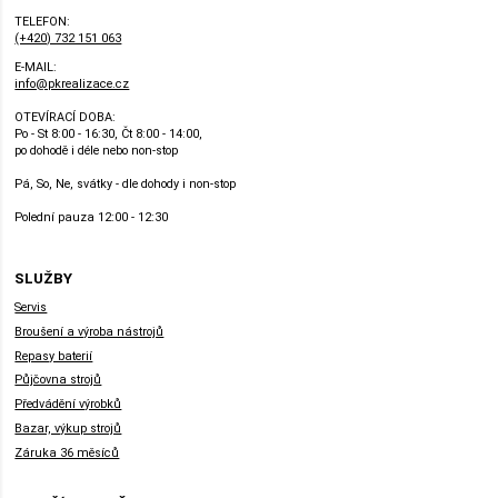
TELEFON:
(+420) 732 151 063
E-MAIL:
info@pkrealizace.cz
OTEVÍRACÍ DOBA:
Po - St 8:00 - 16:30, Čt 8:00 - 14:00,
po dohodě i déle nebo non-stop
Pá, So, Ne, svátky - dle dohody i non-stop
Polední pauza 12:00 - 12:30
SLUŽBY
Servis
Broušení a výroba nástrojů
Repasy baterií
Půjčovna strojů
Předvádění výrobků
Bazar, výkup strojů
Záruka 36 měsíců