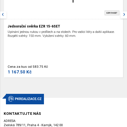
‹
›
EZR15-6SET
Jednoruční svěrka EZR 15-6SET
Upínání jednou rukou v profilech a na stolech. Pro vodící lišty a další aplikace.
Rozpětí svěrky: 150 mm. Vyložení svěrky: 60 mm.
Cena za kus od 583.75 Kč
1 167.50 Kč
KONTAKTUJTE NÁS
ADRESA:
Zvolská 789/11, Praha 4 - Kamýk, 142 00