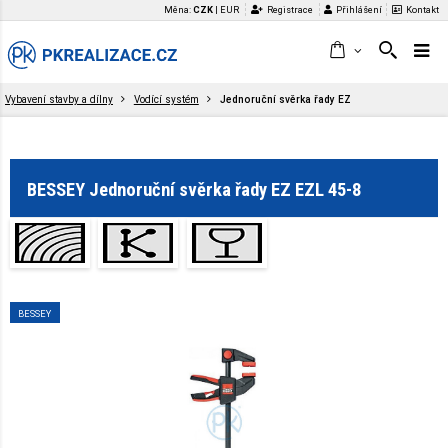
Měna:
CZK
|
EUR
Registrace
Přihlášení
Kontakt
Vybavení stavby a dílny
Vodící systém
Jednoruční svěrka řady EZ
BESSEY Jednoruční svěrka řady EZ EZL 45-8
BESSEY