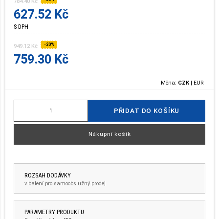
784.40 Kč
627.52 Kč
S DPH
-20%
949.12 Kč
759.30 Kč
Měna:
CZK
|
EUR
PŘIDAT DO KOŠÍKU
Nákupní košík
ROZSAH DODÁVKY
v balení pro samoobslužný prodej
PARAMETRY PRODUKTU