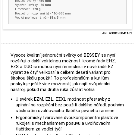
Rozpětí svěrky
-
450 mm
Vyložení svěrky
-
80 mm
Hmotnost
-
770 g
Rozpětí při rozpírání [e] -
160-500 mm
Vodící profilovaná tyč -
18 x 5 mm
EAN:
4008158041162
Vysoce kvalitní jednoruční svěrky od BESSEY se nyní
rozšiřují o další volitelnou možnost: kromě řady EHZ,
EZS a DUO si mohou nyní řemeslníci v nové řadě EZ
vybrat ze čtyř velikostí a celkem deseti variant pro
širokou škálu použití. To profesionálům a kutilům
poskytuje ještě více možností, jak najít svůj ideální
nástroj, pokud má druhá ruka zůstat volná.
U svěrek EZM, EZL, EZXL možnost přestavby z
upínání na rozpírání bez použití dalšího nářadí, pouhým
stisknutím uvolňovacího tlačítka pevného ramene
Ergonomicky tvarované dvoukomponentní plastové
rukojeti s mechanismem posuvu a uvolňovacím
tlačítkem za vodící tyčí