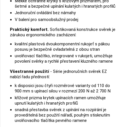
Měkké ochranné krytky s křížovým prizmatem, pro
šetrné a bezpečné upínání kulatých i hranatých profilů
Jednoruční ovládání bez námahy
V balení pro samoobslužný prodej
Praktický komfort.
Sofistikovaná konstrukce svěrek je
zárukou ergonomického zacházení:
kvalitní plastová dvoukomponentní rukojeť s pákou
posuvu je bezpečně ovladatelná z obou stran
uvolňovací tlačítko, integrované v rukojeti, umožňuje
povolení svěrky a rychlé přestavení kluzného ramene
Všestranné použití
- Série jednoručních svěrek EZ
nabízí řadu předností:
k disposici jsou čtyři rozměrové varianty od 110 do
900 mm s upínací silou v rozmezí 200 N až 2 700 N
křížové prizma krytek upínacích ramen umožňuje
upnutí kulatých i hranatých profilů
snadná přestavba svěrek z upínání na rozpírání je
proveditelná bez použití nářadí, pouhým stisknutím
uvolňovacího tlačítka pevného ramene