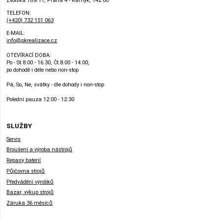
Zvolská 789/11, Praha 4 - Kamýk, 142 00
TELEFON:
(+420) 732 151 063
E-MAIL:
info@pkrealizace.cz
OTEVÍRACÍ DOBA:
Po - St 8:00 - 16:30, Čt 8:00 - 14:00,
po dohodě i déle nebo non-stop
Pá, So, Ne, svátky - dle dohody i non-stop
Polední pauza 12:00 - 12:30
SLUŽBY
Servis
Broušení a výroba nástrojů
Repasy baterií
Půjčovna strojů
Předvádění výrobků
Bazar, výkup strojů
Záruka 36 měsíců