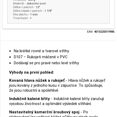
Materiál
-
Jakostní ocel
Délka v palcích -
12"
Délka čepele v palcích -
1 7/8"
Síla plechu -
1 mm
Trvanlivost -
+
EAN:
4010220019986
Na krátké rovné a tvarové střihy
D107 – Rukojeti máčené v PVC
Dodávají se pro pravé nebo levé střihy
Výhody na první pohled:
Kovaná hlava nůžek a rukojeť
- Hlava nůžek a rukojeť
jsou kovány z jednoho kusu v zápustce. To způsobuje,
že jsou robustní a spolehlivé.
Indukčně kalené břity
- Indukčně kalené břity zaručují
vysokou životnost a optimální výsledek střihání.
Nastavitelný komerční šroubový spoj
- Po
přebroušení lze veškeré běžné nůžky na plech zcela