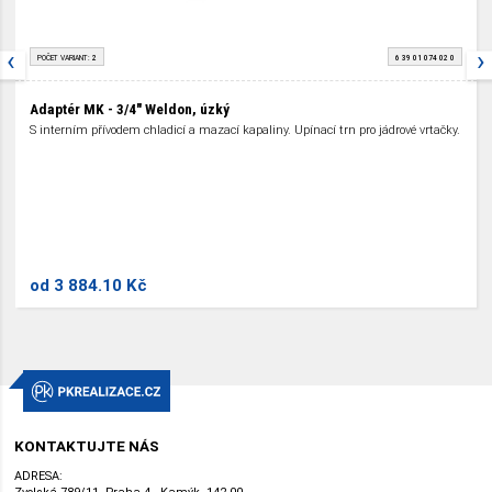
‹
›
POČET VARIANT:
2
6 39 01 074 02 0
Adaptér MK - 3/4" Weldon, úzký
S interním přívodem chladicí a mazací kapaliny. Upínací trn pro jádrové vrtačky.
od
3 884.10 Kč
KONTAKTUJTE NÁS
ADRESA: