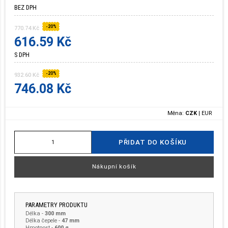
BEZ DPH
-20%
770.74 Kč
616.59 Kč
S DPH
-20%
932.60 Kč
746.08 Kč
Měna:
CZK
|
EUR
PŘIDAT DO KOŠÍKU
Nákupní košík
PARAMETRY PRODUKTU
Délka
-
300 mm
Délka čepele
-
47 mm
Hmotnost
-
600 g