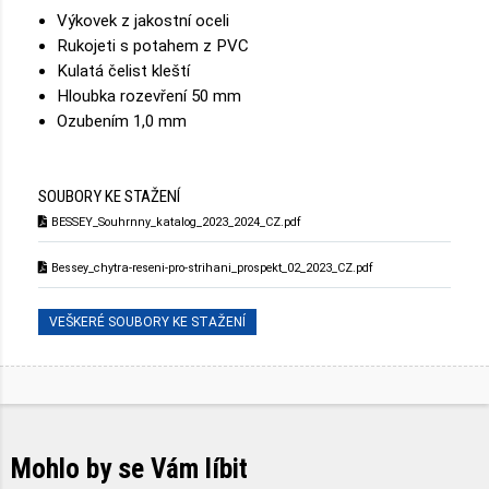
Výkovek z jakostní oceli
Rukojeti s potahem z PVC
Kulatá čelist kleští
Hloubka rozevření 50 mm
Ozubením 1,0 mm
SOUBORY KE STAŽENÍ
BESSEY_Souhrnny_katalog_2023_2024_CZ.pdf
Bessey_chytra-reseni-pro-strihani_prospekt_02_2023_CZ.pdf
VEŠKERÉ SOUBORY KE STAŽENÍ
Mohlo by se Vám líbit