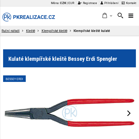
Měna:
CZK
|
EUR
Registrace
Přihlášení
Kontakt
Ruční nářadí
Kleště
Klempířské kleště
Klempířské kleště kulaté
Kulaté klempířské kleště Bessey Erdi Spengler
BESSEY ERDI