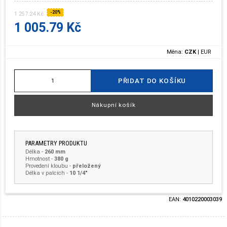
-20%
1 257.24 Kč
1 005.79 Kč
Měna:
CZK
|
EUR
PŘIDAT DO KOŠÍKU
Nákupní košík
PARAMETRY PRODUKTU
Délka
-
260 mm
Hmotnost
-
380 g
Provedení kloubu -
přeložený
Délka v palcích -
10 1/4"
EAN:
4010220003039