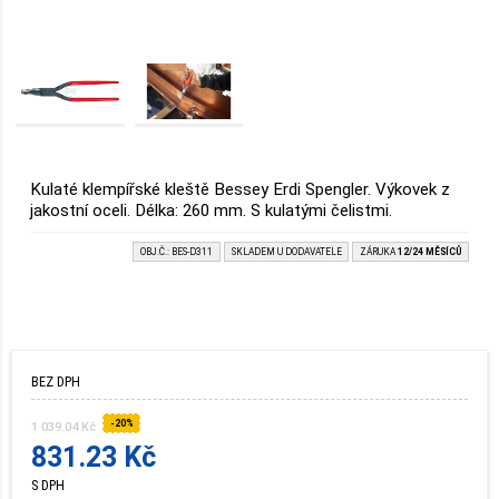
Kulaté klempířské kleště Bessey Erdi Spengler. Výkovek z
jakostní oceli. Délka: 260 mm. S kulatými čelistmi.
OBJ.Č.: BES-D311
SKLADEM U DODAVATELE
ZÁRUKA
12/24 MĚSÍCŮ
BEZ DPH
-20%
1 039.04 Kč
831.23 Kč
S DPH