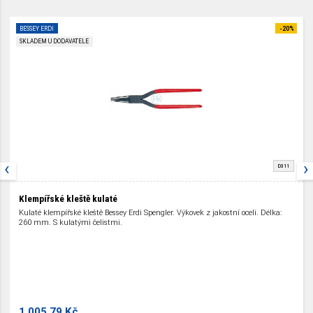
BESSEY ERDI
-20%
SKLADEM U DODAVATELE
‹
›
D311
Klempířské kleště kulaté
Kulaté klempířské kleště Bessey Erdi Spengler. Výkovek z jakostní oceli. Délka:
260 mm. S kulatými čelistmi.
1 005.79 Kč