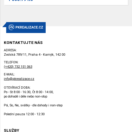
KONTAKTUJTE NÁS
ADRESA:
Zvolská 789/11, Praha 4 - Kamýk, 142 00
TELEFON:
(+420) 732 151 063
E-MAIL:
info@pkrealizace.cz
OTEVÍRACÍ DOBA:
Po - St 8:00 - 16:30, Čt 8:00 - 14:00,
po dohodě i déle nebo non-stop
Pá, So, Ne, svátky - dle dohody i non-stop
Polední pauza 12:00 - 12:30
SLUŽBY