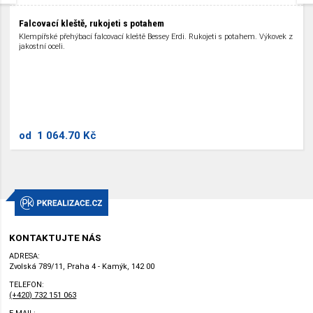
Falcovací kleště, rukojeti s potahem
Klempířské přehýbací falcovací kleště Bessey Erdi. Rukojeti s potahem. Výkovek z
jakostní oceli.
od
1 064.70 Kč
KONTAKTUJTE NÁS
ADRESA:
Zvolská 789/11, Praha 4 - Kamýk, 142 00
TELEFON:
(+420) 732 151 063