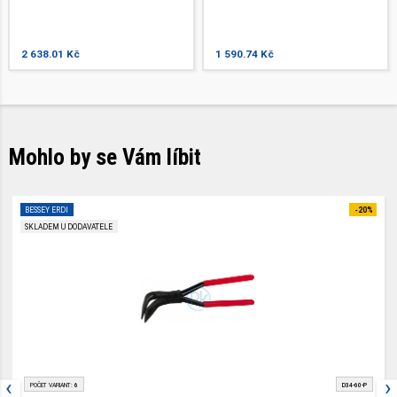
2 638.01 Kč
1 590.74 Kč
Mohlo by se Vám líbit
BESSEY ERDI
-20%
SKLADEM U DODAVATELE
‹
›
POČET VARIANT:
6
D34-60-P