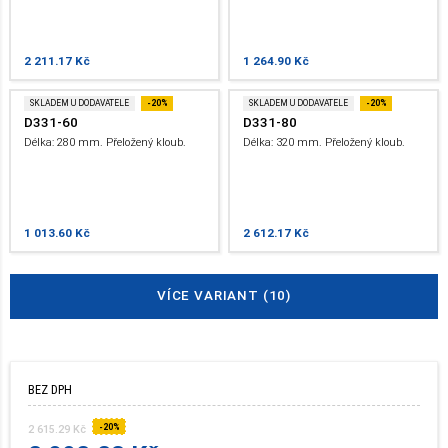
2 211.17 Kč
1 264.90 Kč
SKLADEM U DODAVATELE
-20%
SKLADEM U DODAVATELE
-20%
D331-60
D331-80
Délka: 280 mm. Přeložený kloub.
Délka: 320 mm. Přeložený kloub.
1 013.60 Kč
2 612.17 Kč
VÍCE VARIANT (10)
BEZ DPH
-20%
2 615.29 Kč