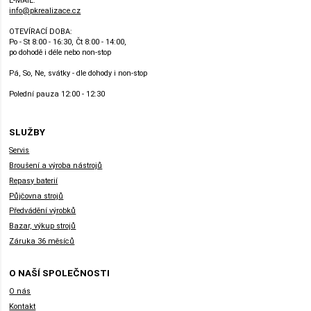
E-MAIL:
info@pkrealizace.cz
OTEVÍRACÍ DOBA:
Po - St 8:00 - 16:30, Čt 8:00 - 14:00,
po dohodě i déle nebo non-stop
Pá, So, Ne, svátky - dle dohody i non-stop
Polední pauza 12:00 - 12:30
SLUŽBY
Servis
Broušení a výroba nástrojů
Repasy baterií
Půjčovna strojů
Předvádění výrobků
Bazar, výkup strojů
Záruka 36 měsíců
O NAŠÍ SPOLEČNOSTI
O nás
Kontakt