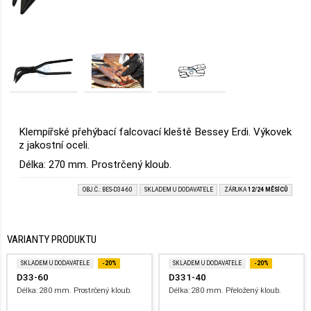
Klempířské přehýbací falcovací kleště Bessey Erdi. Výkovek
z jakostní oceli.
Délka: 270 mm. Prostrčený kloub.
OBJ.Č.: BES-D34-60
SKLADEM U DODAVATELE
ZÁRUKA
12/24 MĚSÍCŮ
VARIANTY PRODUKTU
SKLADEM U DODAVATELE
-20%
SKLADEM U DODAVATELE
-20%
D33-60
D331-40
Délka: 280 mm. Prostrčený kloub.
Délka: 280 mm. Přeložený kloub.