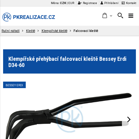
Měna:
CZK
|
EUR
Registrace
Přihlášení
Kontakt
Ruční nářadí
Kleště
Klempířské kleště
Falcovací kleště
Klempířské přehýbací falcovací kleště Bessey Erdi
D34-60
BESSEY ERDI