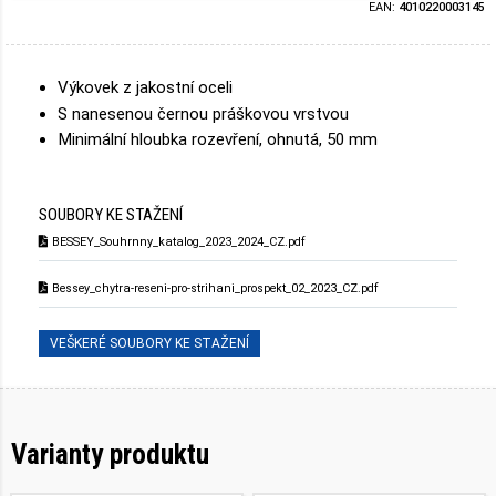
EAN:
4010220003145
Výkovek z jakostní oceli
S nanesenou černou práškovou vrstvou
Minimální hloubka rozevření, ohnutá, 50 mm
SOUBORY KE STAŽENÍ
BESSEY_Souhrnny_katalog_2023_2024_CZ.pdf
Bessey_chytra-reseni-pro-strihani_prospekt_02_2023_CZ.pdf
VEŠKERÉ SOUBORY KE STAŽENÍ
Varianty produktu