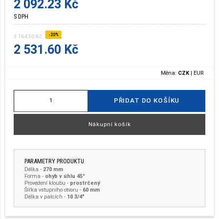
2 092.23 Kč
S DPH
-20%
3 164.50 Kč
2 531.60 Kč
Měna:
CZK
|
EUR
PŘIDAT DO KOŠÍKU
Nákupní košík
PARAMETRY PRODUKTU
Délka
-
270 mm
Forma -
ohyb v úhlu 45°
Provedení kloubu -
prostrčený
Šířka vstupního otvoru -
60 mm
Délka v palcích -
10 3/4"