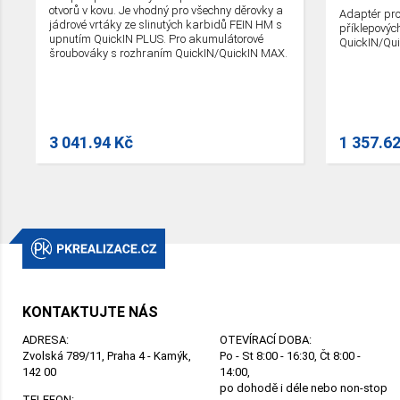
otvorů v kovu. Je vhodný pro všechny děrovky a
Adaptér pro
jádrové vrtáky ze slinutých karbidů FEIN HM s
příklepových
upnutím QuickIN PLUS. Pro akumulátorové
QuickIN/Qu
šroubováky s rozhraním QuickIN/QuickIN MAX.
3 041.94 Kč
1 357.6
KONTAKTUJTE NÁS
ADRESA:
OTEVÍRACÍ DOBA:
Zvolská 789/11, Praha 4 - Kamýk,
Po - St 8:00 - 16:30, Čt 8:00 -
142 00
14:00,
po dohodě i déle nebo non-stop
TELEFON: