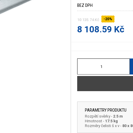
BEZ DPH
-20%
10 135.74 Kč
8 108.59 Kč
PARAMETRY PRODUKTU
Rozpětí svěrky
-
2.5 m
Hmotnost
-
17.5 kg
Rozměry čelisti š x v -
80 x 