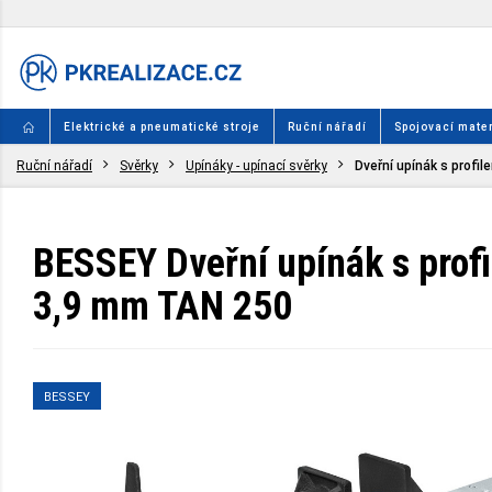
Elektrické a pneumatické stroje
Ruční nářadí
Spojovací mater
Ruční nářadí
Svěrky
Upínáky - upínací svěrky
Dveřní upínák s profil
BESSEY Dveřní upínák s profi
3,9 mm TAN 250
BESSEY