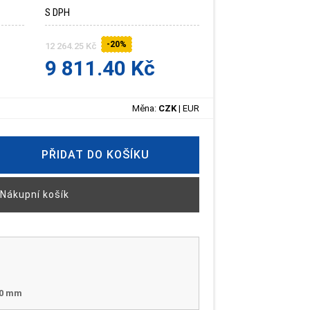
S DPH
-20%
12 264.25 Kč
9 811.40 Kč
Měna:
CZK
|
EUR
PŘIDAT DO KOŠÍKU
Nákupní košík
80 mm