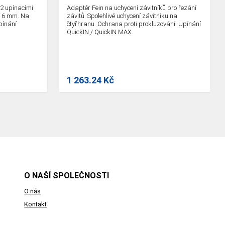
 2 upínacími
Adaptér Fein na uchycení závitníků pro řezání
a 6 mm. Na
závitů. Spolehlivé uchycení závitníku na
pínání
čtyřhranu. Ochrana proti prokluzování. Upínání
QuickIN / QuickIN MAX.
1 263.24 Kč
O NAŠÍ SPOLEČNOSTI
O nás
Kontakt