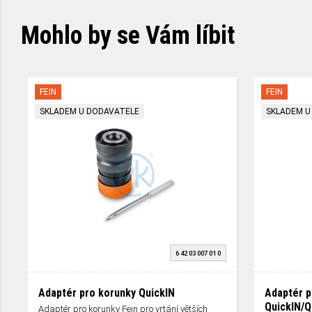
Mohlo by se Vám líbit
FEIN
FEIN
SKLADEM U DODAVATELE
SKLADEM U
6 42 03 007 01 0
Adaptér pro korunky QuickIN
Adaptér p
QuickIN/Q
Adaptér pro korunky Fein pro vrtání větších