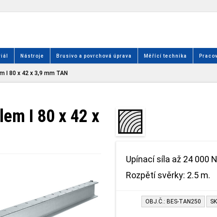
iál
Nástroje
Brusivo a povrchová úprava
Měřící technika
Pracov
em I 80 x 42 x 3,9 mm TAN
lem I 80 x 42 x
Upínací síla až 24 000 N
Rozpětí svěrky: 2.5 m.
OBJ.Č.: BES-TAN250
SK