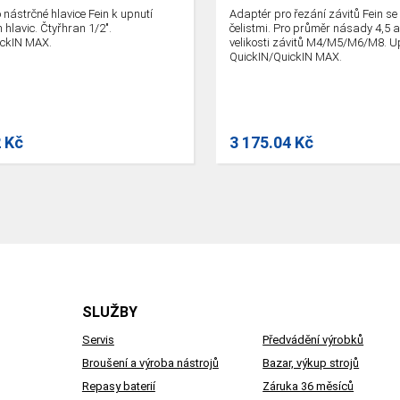
 nástrčné hlavice Fein k upnutí
Adaptér pro řezání závitů Fein se
 hlavic. Čtyřhran 1/2".
čelistmi. Pro průměr násady 4,5 
ickIN MAX.
velikosti závitů M4/M5/M6/M8. U
QuickIN/QuickIN MAX.
2 Kč
3 175.04 Kč
SLUŽBY
Servis
Předvádění výrobků
Broušení a výroba nástrojů
Bazar, výkup strojů
Repasy baterií
Záruka 36 měsíců