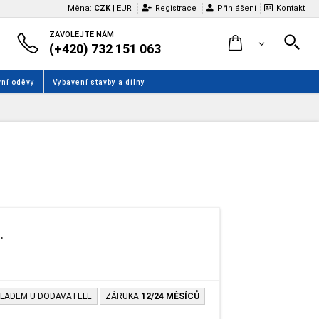
Měna:
CZK
|
EUR
Registrace
Přihlášení
Kontakt
ZAVOLEJTE NÁM
(+420) 732 151 063
ní oděvy
Vybavení stavby a dílny
.
LADEM U DODAVATELE
ZÁRUKA
12/24 MĚSÍCŮ