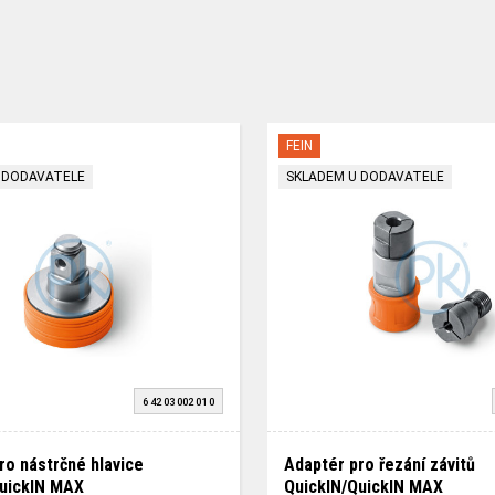
FEIN
 DODAVATELE
SKLADEM U DODAVATELE
6 42 03 002 01 0
ro nástrčné hlavice
Adaptér pro řezání závitů
uickIN MAX
QuickIN/QuickIN MAX