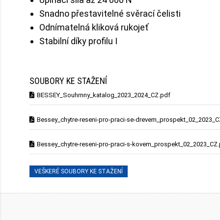
Snadno přestavitelné svěrací čelisti
Odnímatelná kliková rukojeť
Stabilní díky profilu I
SOUBORY KE STAŽENÍ
BESSEY_Souhrnny_katalog_2023_2024_CZ.pdf
Bessey_chytre-reseni-pro-praci-se-drevem_prospekt_02_2023_C
Bessey_chytre-reseni-pro-praci-s-kovem_prospekt_02_2023_CZ
VEŠKERÉ SOUBORY KE STAŽENÍ