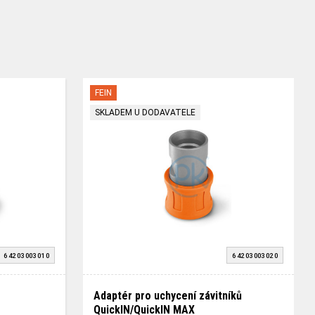
FEIN
SKLADEM U DODAVATELE
6 42 03 003 01 0
6 42 03 003 02 0
Adaptér pro uchycení závitníků
QuickIN/QuickIN MAX