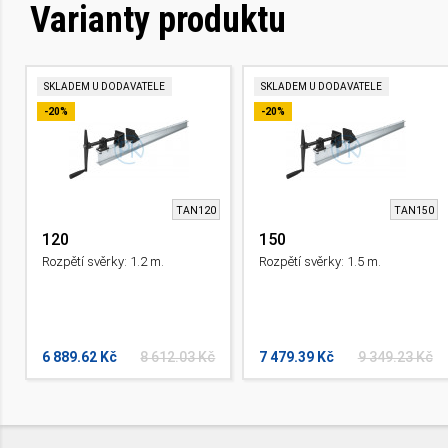
Varianty produktu
SKLADEM U DODAVATELE
SKLADEM U DODAVATELE
-20%
-20%
TAN120
TAN150
120
150
Rozpětí svěrky: 1.2 m.
Rozpětí svěrky: 1.5 m.
6 889.62 Kč
8 612.03 Kč
7 479.39 Kč
9 349.23 Kč