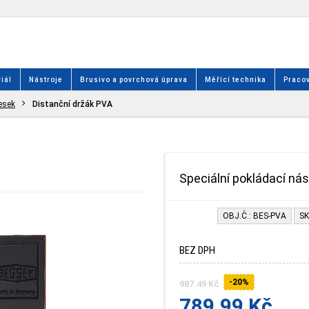
iál
Nástroje
Brusivo a povrchová úprava
Měřící technika
Pracov
desek
Distanční držák PVA
Speciální pokládací nás
OBJ.Č.: BES-PVA
SK
BEZ DPH
-20%
987.49 Kč
789.99 Kč