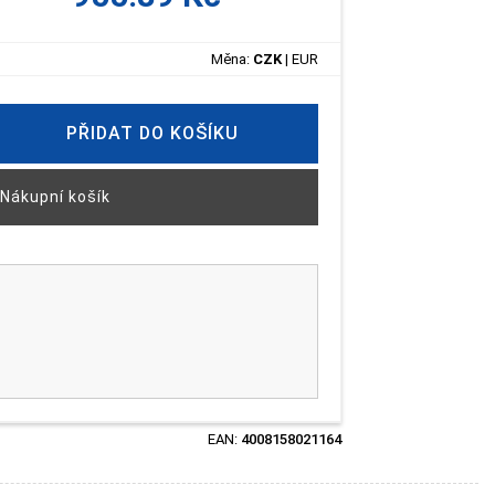
Měna:
CZK
|
EUR
PŘIDAT DO KOŠÍKU
Nákupní košík
EAN:
4008158021164