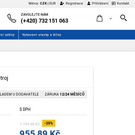
Měna:
CZK
|
EUR
Registrace
Přihlášení
Kontakt
ZAVOLEJTE NÁM
(+420) 732 151 063
ní oděvy
Vybavení stavby a dílny
troj
LADEM U DODAVATELE
ZÁRUKA
12/24 MĚSÍCŮ
S DPH
-20%
1 194.86 Kč
955.89 Kč