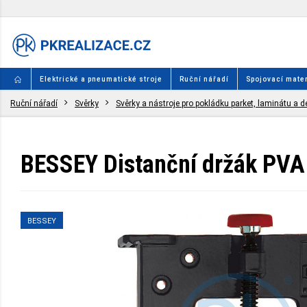
Elektrické a pneumatické stroje
Ruční nářadí
Spojovací mater
Ruční nářadí
Svěrky
Svěrky a nástroje pro pokládku parket, laminátu a 
BESSEY Distanční držák PVA
BESSEY