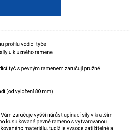
u profilu vodicí tyče
síly u kluzného ramene
dící tyč s pevným ramenem zaručují pružné
adí (od vyložení 80 mm)
u Vám zaručuje vyšší nárůst upínací síly v kratším
dnoho kusu kované pevné rameno s vytvarovanou
kovaného materiálu, tudíž je vysoce zatížitelné a