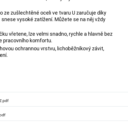
ze zušlechtěné oceli ve tvaru U zaručuje díky
a snese vysoké zatížení. Můžete se na něj vždy
čku vřetene, lze velmi snadno, rychle a hlavně bez
ce pracovního komfortu.
ovou ochrannou vrstvu, lichoběžníkový závit,
ení.
Z.pdf
.pdf