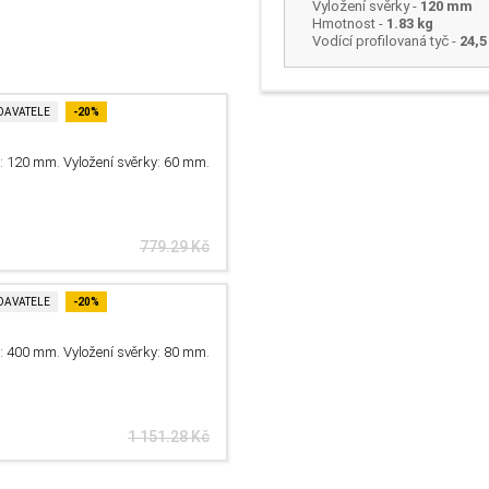
Vyložení svěrky
-
120 mm
Hmotnost
-
1.83 kg
Vodící profilovaná tyč -
24,5
DAVATELE
-20%
: 120 mm. Vyložení svěrky: 60 mm.
779.29 Kč
DAVATELE
-20%
: 400 mm. Vyložení svěrky: 80 mm.
1 151.28 Kč