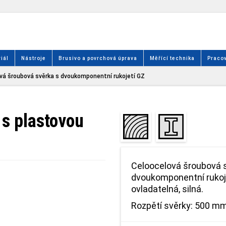
iál
Nástroje
Brusivo a povrchová úprava
Měřící technika
Pracov
vá šroubová svěrka s dvoukomponentní rukojetí GZ
 s plastovou
Celoocelová šroubová 
dvoukomponentní rukoje
ovladatelná, silná.
Rozpětí svěrky: 500 mm