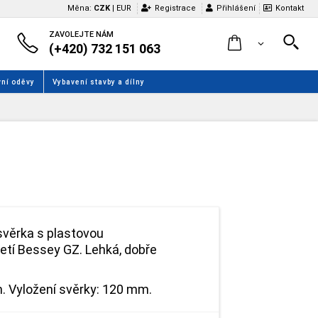
Měna:
CZK
|
EUR
Registrace
Přihlášení
Kontakt
ZAVOLEJTE NÁM
(+420) 732 151 063
ní oděvy
Vybavení stavby a dílny
svěrka s plastovou
tí Bessey GZ. Lehká, dobře
. Vyložení svěrky: 120 mm.