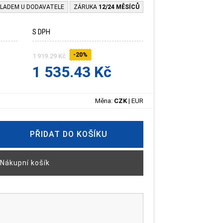
LADEM U DODAVATELE
ZÁRUKA
12/24 MĚSÍCŮ
S DPH
-20%
1 919.29 Kč
1 535.43 Kč
Měna:
CZK
|
EUR
PŘIDAT DO KOŠÍKU
Nákupní košík