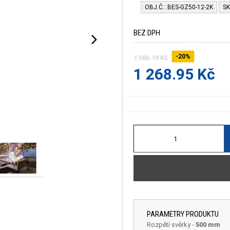
OBJ.Č.: BES-GZ50-12-2K
SK
BEZ DPH
-20%
1 586.19 Kč
1 268.95 Kč
PARAMETRY PRODUKTU
Rozpětí svěrky
-
500 mm