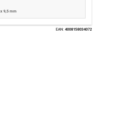
 x 9,5 mm
EAN:
4008158034072