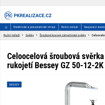
Elektrické a pneumatické stroje
Ruční nářadí
Spojovací mater
Ruční nářadí
Svěrky
Šroubové kovové zámečnické svěrky
Celoocelo
Celoocelová šroubová svěrka
rukojetí Bessey GZ 50-12-2K
BESSEY