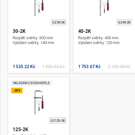
GZ30-2K
GZ40-2K
30-2K
40-2K
Rozpětí svěrky: 300 mm.
Rozpětí svěrky: 400 mm.
Vyložení svěrky: 140 mm.
Vyložení svěrky: 120 mm.
1 525.22 Kč
1 906.52 Kč
1 753.67 Kč
2 192.08 Kč
SKLADEM U DODAVATELE
-20%
GZ125-2K
125-2K