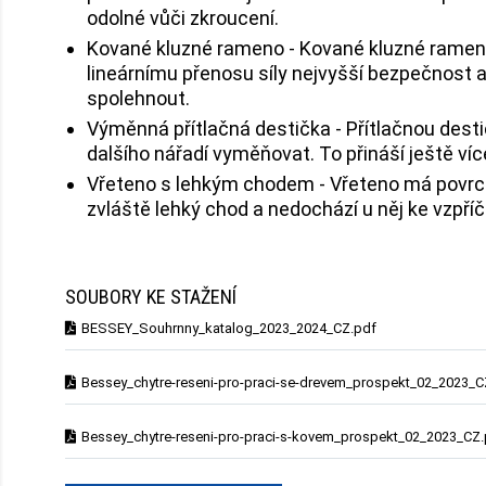
odolné vůči zkroucení.
Kované kluzné rameno - Kované kluzné rameno 
lineárnímu přenosu síly nejvyšší bezpečnost 
spolehnout.
Výměnná přítlačná destička - Přítlačnou desti
dalšího nářadí vyměňovat. To přináší ještě ví
Vřeteno s lehkým chodem - Vřeteno má povrch
zvláště lehký chod a nedochází u něj ke vzpříč
SOUBORY KE STAŽENÍ
BESSEY_Souhrnny_katalog_2023_2024_CZ.pdf
Bessey_chytre-reseni-pro-praci-se-drevem_prospekt_02_2023_C
Bessey_chytre-reseni-pro-praci-s-kovem_prospekt_02_2023_CZ