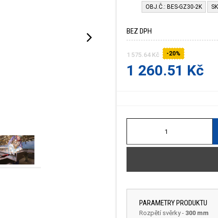
OBJ.Č.: BES-GZ30-2K
SK
BEZ DPH
-20%
1 575.64 Kč
1 260.51 Kč
PARAMETRY PRODUKTU
Rozpětí svěrky
-
300 mm