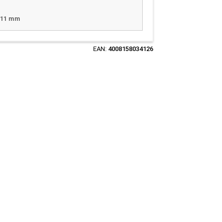
x 11 mm
EAN:
4008158034126