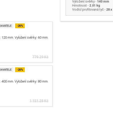
Vyložení svěrky
-
140 mm
Hmotnost
-
2.01 kg
Vodící profilovaná tyč -
28 
DAVATELE
-20%
: 120 mm. Vyložení svěrky: 60 mm.
779.29 Kč
DAVATELE
-20%
: 400 mm. Vyložení svěrky: 80 mm.
1 151.28 Kč