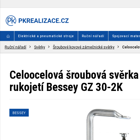
Elektrické a pneumatické stroje
Ruční nářadí
Spojovací mater
Ruční nářadí
Svěrky
Šroubové kovové zámečnické svěrky
Celoocelo
Celoocelová šroubová svěrka
rukojetí Bessey GZ 30-2K
BESSEY