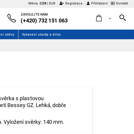
Měna:
CZK
|
EUR
Registrace
Přihlášení
Kontakt
ZAVOLEJTE NÁM
(+420) 732 151 063
ní oděvy
Vybavení stavby a dílny
svěrka s plastovou
tí Bessey GZ. Lehká, dobře
. Vyložení svěrky: 140 mm.