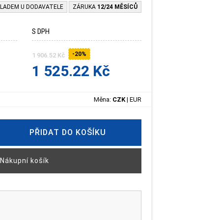
LADEM U DODAVATELE
ZÁRUKA
12/24 MĚSÍCŮ
S DPH
-20%
1 906.52 Kč
1 525.22 Kč
Měna:
CZK
|
EUR
PŘIDAT DO KOŠÍKU
Nákupní košík