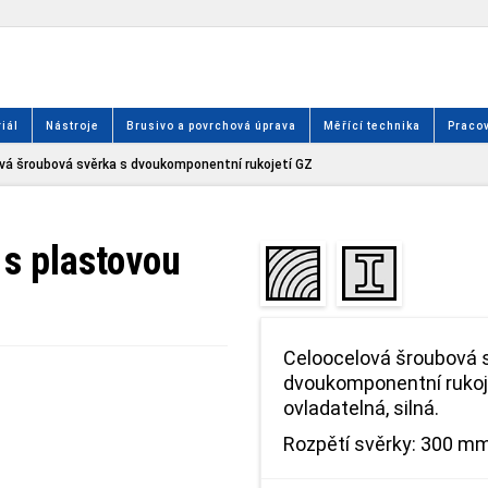
iál
Nástroje
Brusivo a povrchová úprava
Měřící technika
Pracov
vá šroubová svěrka s dvoukomponentní rukojetí GZ
 s plastovou
Celoocelová šroubová 
dvoukomponentní rukoje
ovladatelná, silná.
Rozpětí svěrky: 300 mm