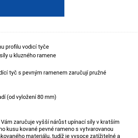
u profilu vodicí tyče
síly u kluzného ramene
dící tyč s pevným ramenem zaručují pružné
adí (od vyložení 80 mm)
u Vám zaručuje vyšší nárůst upínací síly v kratším
dnoho kusu kované pevné rameno s vytvarovanou
kovaného materiálu, tudíž je vysoce zatížitelné a