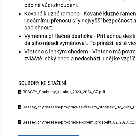
odolné vůči zkroucení.
Kované kluzné rameno - Kované kluzné rameno 
lineárnímu přenosu síly nejvyšší bezpečnost 
spolehnout.
Výměnná přítlačná destička - Přítlačnou desti
dalšího nářadí vyměňovat. To přináší ještě ví
Vřeteno s lehkým chodem - Vřeteno má povrch
zvláště lehký chod a nedochází u něj ke vzpříč
SOUBORY KE STAŽENÍ
BESSEY_Souhrnny_katalog_2023_2024_CZ.pdf
Bessey_chytre-reseni-pro-praci-se-drevem_prospekt_02_2023_C
Bessey_chytre-reseni-pro-praci-s-kovem_prospekt_02_2023_CZ