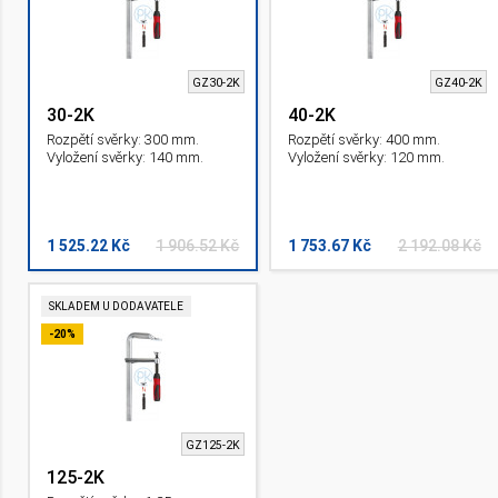
GZ30-2K
GZ40-2K
30-2K
40-2K
Rozpětí svěrky: 300 mm.
Rozpětí svěrky: 400 mm.
Vyložení svěrky: 140 mm.
Vyložení svěrky: 120 mm.
1 525.22 Kč
1 906.52 Kč
1 753.67 Kč
2 192.08 Kč
SKLADEM U DODAVATELE
-20%
GZ125-2K
125-2K