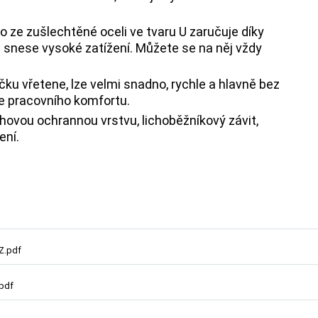
ze zušlechtěné oceli ve tvaru U zaručuje díky
a snese vysoké zatížení. Můžete se na něj vždy
čku vřetene, lze velmi snadno, rychle a hlavně bez
ce pracovního komfortu.
ovou ochrannou vrstvu, lichoběžníkový závit,
ení.
Z.pdf
.pdf