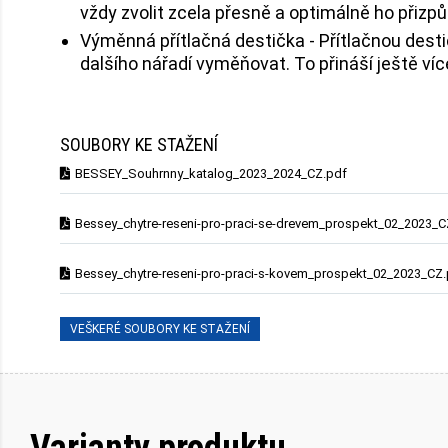
vždy zvolit zcela přesně a optimálně ho přizpů
Výměnná přítlačná destička - Přítlačnou desti
dalšího nářadí vyměňovat. To přináší ještě ví
SOUBORY KE STAŽENÍ
BESSEY_Souhrnny_katalog_2023_2024_CZ.pdf
Bessey_chytre-reseni-pro-praci-se-drevem_prospekt_02_2023_C
Bessey_chytre-reseni-pro-praci-s-kovem_prospekt_02_2023_CZ
VEŠKERÉ SOUBORY KE STAŽENÍ
Varianty produktu