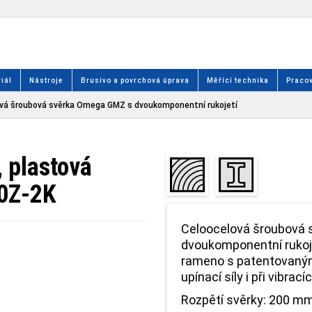
iál
Nástroje
Brusivo a povrchová úprava
Měřící technika
Pracov
vá šroubová svěrka Omega GMZ s dvoukomponentní rukojetí
 plastová
20Z-2K
Celoocelová šroubová 
dvoukomponentní ruko
rameno s patentovaným
upínací síly i při vibrací
Rozpětí svěrky: 200 mm