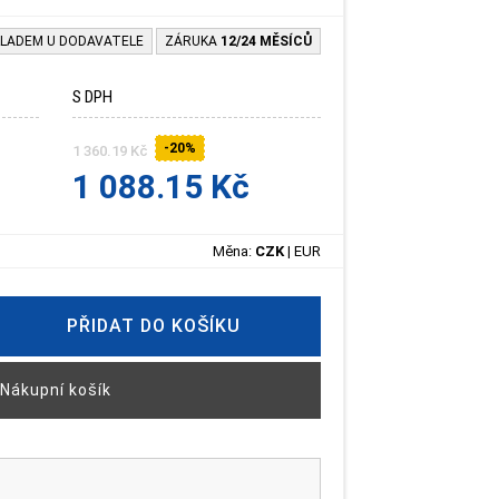
LADEM U DODAVATELE
ZÁRUKA
12/24 MĚSÍCŮ
S DPH
-20%
1 360.19 Kč
1 088.15 Kč
Měna:
CZK
|
EUR
PŘIDAT DO KOŠÍKU
Nákupní košík