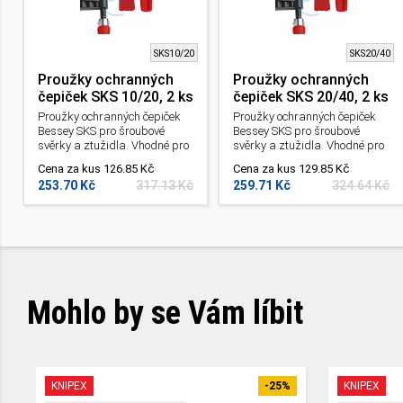
SKS10/20
SKS20/40
Proužky ochranných
Proužky ochranných
čepiček SKS 10/20, 2 ks
čepiček SKS 20/40, 2 ks
Proužky ochranných čepiček
Proužky ochranných čepiček
Bessey SKS pro šroubové
Bessey SKS pro šroubové
svěrky a ztužidla. Vhodné pro
svěrky a ztužidla. Vhodné pro
TG10 až 20 / GZ10 až 20 /
TG20 až 40 / TGK / GZ20 až
Cena za kus 126.85 Kč
Cena za kus 129.85 Kč
GM16Z až 20Z.
60 / GM20Z až 60Z.
253.70 Kč
317.13 Kč
259.71 Kč
324.64 Kč
Mohlo by se Vám líbit
KNIPEX
-25%
KNIPEX