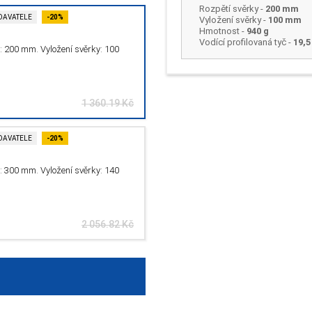
Rozpětí svěrky
-
200 mm
DAVATELE
-20%
Vyložení svěrky
-
100 mm
Hmotnost
-
940 g
Vodící profilovaná tyč -
19,5
: 200 mm. Vyložení svěrky: 100
1 360.19 Kč
DAVATELE
-20%
: 300 mm. Vyložení svěrky: 140
2 056.82 Kč