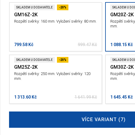
SKLADEM U DODAVATELE
-20%
SKLADEM U DO
GM16Z-2K
GM20Z-2K
Rozpětí svěrky: 160 mm. Vyložení svěrky: 80 mm.
Rozpětí svěrky
mm.
799.58 Kč
999.47 Kč
1 088.15 Kč
SKLADEM U DODAVATELE
-20%
SKLADEM U DO
GM25Z-2K
GM30Z-2K
Rozpětí svěrky: 250 mm. Vyložení svěrky: 120
Rozpětí svěrky
mm.
mm.
1 313.60 Kč
1 641.99 Kč
1 645.45 Kč
VÍCE VARIANT (7)