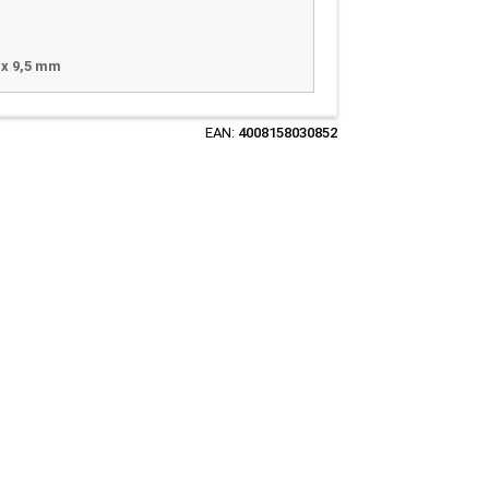
 x 9,5 mm
EAN:
4008158030852