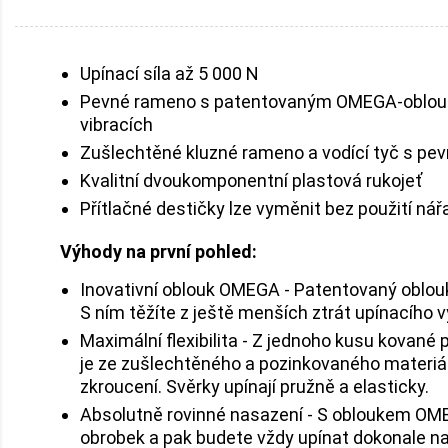
Upínací síla až 5 000 N
Pevné rameno s patentovaným OMEGA-obloukem z
vibracích
Zušlechtěné kluzné rameno a vodící tyč s pe
Kvalitní dvoukomponentní plastová rukojeť
Přítlačné destičky lze vyměnit bez použití nář
Výhody na první pohled:
Inovativní oblouk OMEGA - Patentovaný oblou
S ním těžíte z ještě menších ztrát upínacího vý
Maximální flexibilita - Z jednoho kusu kovan
je ze zušlechtěného a pozinkovaného materiálu
zkroucení. Svěrky upínají pružně a elasticky.
Absolutně rovinné nasazení - S obloukem OMEGA
obrobek a pak budete vždy upínat dokonale na