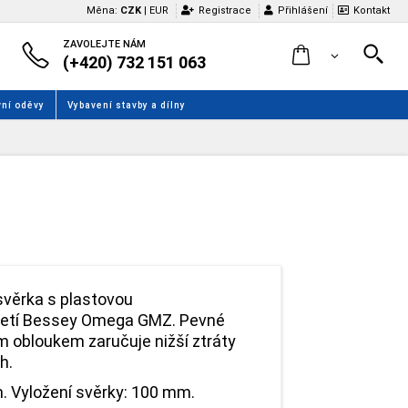
Měna:
CZK
|
EUR
Registrace
Přihlášení
Kontakt
ZAVOLEJTE NÁM
(+420) 732 151 063
ní oděvy
Vybavení stavby a dílny
svěrka s plastovou
jetí Bessey Omega GMZ. Pevné
 obloukem zaručuje nižší ztráty
ch.
. Vyložení svěrky: 100 mm.