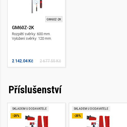
GM60Z-2K
GM60Z-2K
Rozpětí svěrky: 600 mm.
Vyložení svěrky: 120 mm.
2 142.04 Kč
2 677.55 Kč
Příslušenství
SKLADEM U DODAVATELE
SKLADEM U DODAVATELE
-20%
-20%