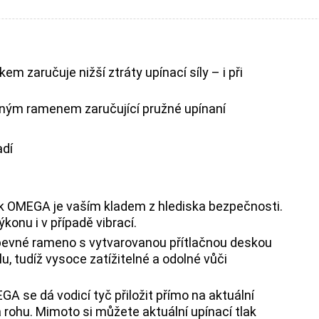
aručuje nižší ztráty upínací síly – i při
vným ramenem zaručující pružné upínaní
adí
k OMEGA je vaším kladem z hlediska bezpečnosti.
konu i v případě vibrací.
é pevné rameno s vytvarovanou přítlačnou deskou
, tudíž vysoce zatížitelné a odolné vůči
 se dá vodicí tyč přiložit přímo na aktuální
 rohu. Mimoto si můžete aktuální upínací tlak