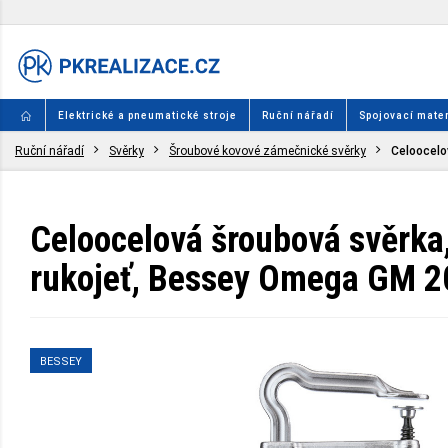
Elektrické a pneumatické stroje
Ruční nářadí
Spojovací mater
Ruční nářadí
Svěrky
Šroubové kovové zámečnické svěrky
Celoocelo
Celoocelová šroubová svěrka,
rukojeť, Bessey Omega GM 
BESSEY