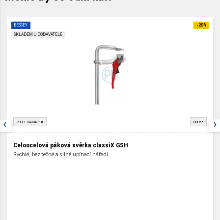
BESSEY
-20%
SKLADEM U DODAVATELE
‹
›
POČET VARIANT:
8
GSH25
Celoocelová páková svěrka classiX GSH
Rychlé, bezpečné a silné upínací nářadí.