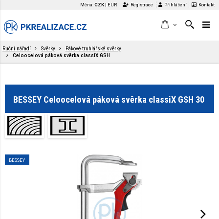
Měna:
CZK
|
EUR
Registrace
Přihlášení
Kontakt
Ruční nářadí
Svěrky
Pákové truhlářské svěrky
Celoocelová páková svěrka classiX GSH
BESSEY Celoocelová páková svěrka classiX GSH 30
BESSEY