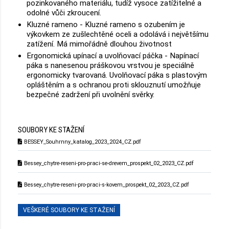
pozinkovaného materiálu, tudíž vysoce zatížitelné a
odolné vůči zkroucení.
Kluzné rameno - Kluzné rameno s ozubením je
výkovkem ze zušlechtěné oceli a odolává i největšímu
zatížení. Má mimořádně dlouhou životnost
Ergonomická upínací a uvolňovací páčka - Napínací
páka s nanesenou práškovou vrstvou je speciálně
ergonomicky tvarovaná. Uvolňovací páka s plastovým
opláštěním a s ochranou proti sklouznutí umožňuje
bezpečné zadržení při uvolnění svěrky.
SOUBORY KE STAŽENÍ
BESSEY_Souhrnny_katalog_2023_2024_CZ.pdf
Bessey_chytre-reseni-pro-praci-se-drevem_prospekt_02_2023_CZ.pdf
Bessey_chytre-reseni-pro-praci-s-kovem_prospekt_02_2023_CZ.pdf
VEŠKERÉ SOUBORY KE STAŽENÍ