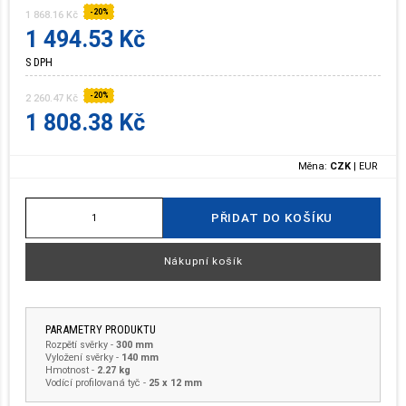
-20%
1 868.16 Kč
1 494.53 Kč
S DPH
-20%
2 260.47 Kč
1 808.38 Kč
Měna:
CZK
|
EUR
PŘIDAT DO KOŠÍKU
Nákupní košík
PARAMETRY PRODUKTU
Rozpětí svěrky
-
300 mm
Vyložení svěrky
-
140 mm
Hmotnost
-
2.27 kg
Vodící profilovaná tyč -
25 x 12 mm