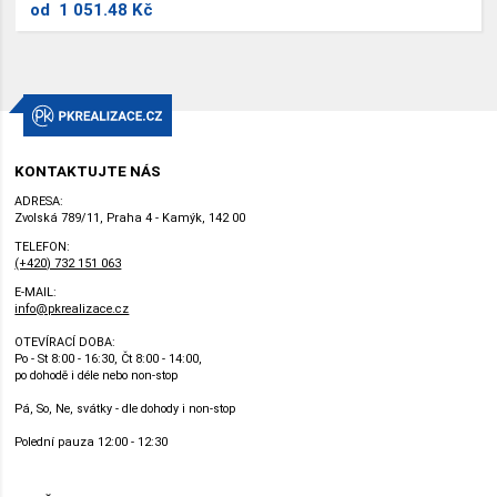
od
1 051.48 Kč
KONTAKTUJTE NÁS
ADRESA:
Zvolská 789/11, Praha 4 - Kamýk, 142 00
TELEFON:
(+420) 732 151 063
E-MAIL:
info@pkrealizace.cz
OTEVÍRACÍ DOBA:
Po - St 8:00 - 16:30, Čt 8:00 - 14:00,
po dohodě i déle nebo non-stop
Pá, So, Ne, svátky - dle dohody i non-stop
Polední pauza 12:00 - 12:30