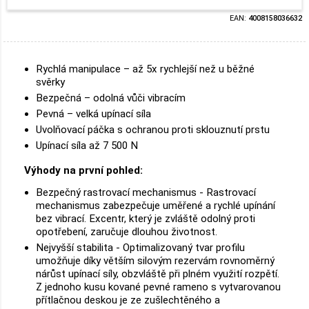
EAN:
4008158036632
Rychlá manipulace – až 5x rychlejší než u běžné
svěrky
Bezpečná – odolná vůči vibracím
Pevná – velká upínací síla
Uvolňovací páčka s ochranou proti sklouznutí prstu
Upínací síla až 7 500 N
Výhody na první pohled:
Bezpečný rastrovací mechanismus - Rastrovací
mechanismus zabezpečuje uměřené a rychlé upínání
bez vibrací. Excentr, který je zvláště odolný proti
opotřebení, zaručuje dlouhou životnost.
Nejvyšší stabilita - Optimalizovaný tvar profilu
umožňuje díky větším silovým rezervám rovnoměrný
nárůst upínací síly, obzvláště při plném využití rozpětí.
Z jednoho kusu kované pevné rameno s vytvarovanou
přítlačnou deskou je ze zušlechtěného a