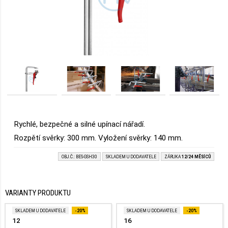
Rychlé, bezpečné a silné upínací nářadí.
Rozpětí svěrky: 300 mm. Vyložení svěrky: 140 mm.
OBJ.Č.: BES-GSH30
SKLADEM U DODAVATELE
ZÁRUKA
12/24 MĚSÍCŮ
VARIANTY PRODUKTU
SKLADEM U DODAVATELE
-20%
SKLADEM U DODAVATELE
-20%
12
16