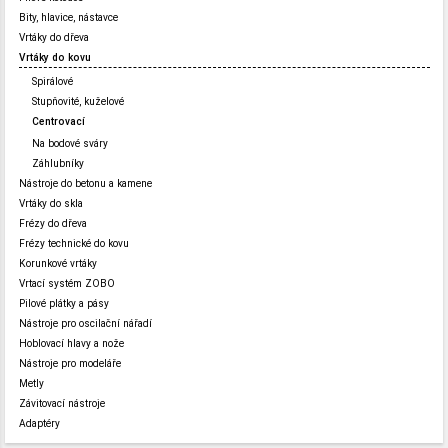
Bity, hlavice, nástavce
Vrtáky do dřeva
Vrtáky do kovu
Spirálové
Stupňovité, kuželové
Centrovací
Na bodové sváry
Záhlubníky
Nástroje do betonu a kamene
Vrtáky do skla
Frézy do dřeva
Frézy technické do kovu
Korunkové vrtáky
Vrtací systém ZOBO
Pilové plátky a pásy
Nástroje pro oscilační nářadí
Hoblovací hlavy a nože
Nástroje pro modeláře
Metly
Závitovací nástroje
Adaptéry