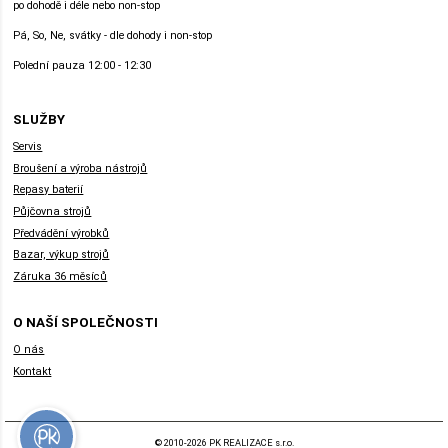
po dohodě i déle nebo non-stop
Pá, So, Ne, svátky - dle dohody i non-stop
Polední pauza 12:00 - 12:30
SLUŽBY
Servis
Broušení a výroba nástrojů
Repasy baterií
Půjčovna strojů
Předvádění výrobků
Bazar, výkup strojů
Záruka 36 měsíců
O NAŠÍ SPOLEČNOSTI
O nás
Kontakt
© 2010-2026 PK REALIZACE s.r.o.