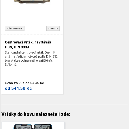
POČET VARIANT:
8
3110-3.15
Centrovací vrták, navrtávák
HSS, DIN 333A
Standardní centrovací vrták Oren. K
vrtání středících otvorů podle DIN 332,
tvar A (bez ochranného zajištění).
Stříbrný.
Cena za kus
od
54.45 Kč
od
544.50 Kč
Vrtáky do kovu naleznete i zde: