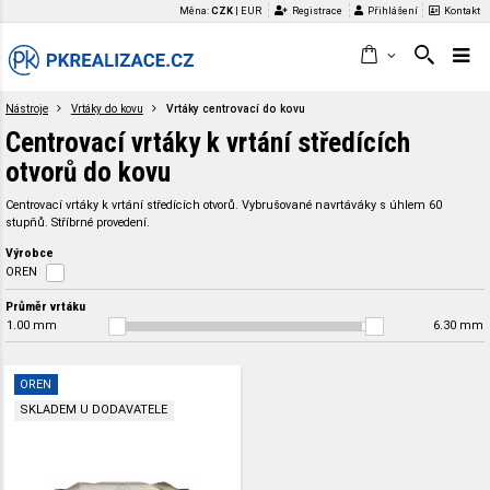
Měna:
CZK
|
EUR
Registrace
Přihlášení
Kontakt
Nástroje
Vrtáky do kovu
Vrtáky centrovací do kovu
Centrovací vrtáky k vrtání středících
otvorů do kovu
Centrovací vrtáky k vrtání středících otvorů. Vybrušované navrtáváky s úhlem 60
stupňů. Stříbrné provedení.
Výrobce
OREN
Průměr vrtáku
1.00
mm
6.30
mm
OREN
SKLADEM U DODAVATELE