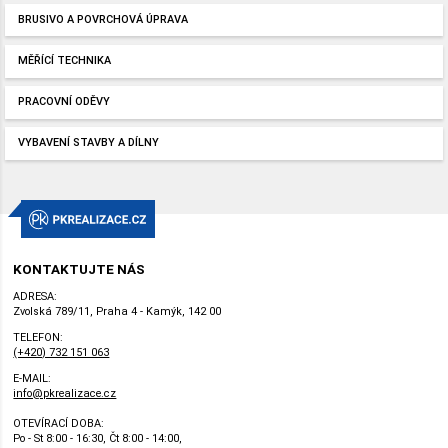
BRUSIVO A POVRCHOVÁ ÚPRAVA
MĚŘÍCÍ TECHNIKA
PRACOVNÍ ODĚVY
VYBAVENÍ STAVBY A DÍLNY
KONTAKTUJTE NÁS
ADRESA:
Zvolská 789/11, Praha 4 - Kamýk, 142 00
TELEFON:
(+420) 732 151 063
E-MAIL:
info@pkrealizace.cz
OTEVÍRACÍ DOBA:
Po - St 8:00 - 16:30, Čt 8:00 - 14:00,