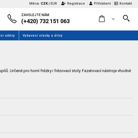
Měna:
CZK
|
EUR
Registrace
Přihlášení
Kontakt
ZAVOLEJTE NÁM
(+420) 732 151 063
ní oděvy
Vybavení stavby a dílny
pňů. Určené pro horní frézky i frézovací stoly. Fazetovací nástroje vhodné