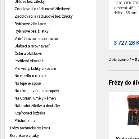
Úhlové bez žiletky
1010, OFK 700
zkosení: 45 °.
Zaoblovací a rádiusové žiletkové
délka: 55 mm.
Zaoblovací a rádiusové bez žiletky
Rybinové žiletkové
Rybinové bez žiletky
V-drážkovací a popisovací
3 727.28 
Dlabací a srovnávací
Čelní a žlábkové
Zobrazeno
1–3
Profilové okrasné
Pro vruty, kolíky a kování
Na madla a rukojeti
Frézy do dř
Na lepené spoje
Na okna, dvířka a parapety
Na Corian, umělý kámen
Náhradní žiletky a destičky
Kopírovací ložiska
Příslušenství
Frézy technické do kovu
Korunkové vrtáky
Sady stop