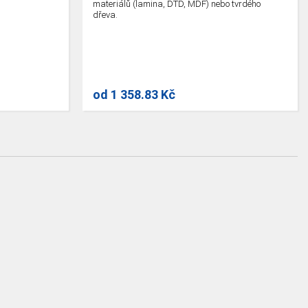
materiálů (lamina, DTD, MDF) nebo tvrdého
dřeva.
od
1 358.83 Kč