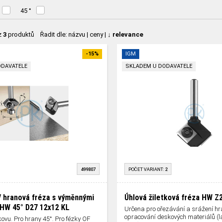
45 °
z
3
produktů
Řadit dle:
názvu
|
ceny
|
↓ relevance
-15%
IGM
ODAVATELE
SKLADEM U DODAVATELE
499807
POČET VARIANT:
2
/ hranová fréza s výměnnými
Úhlová žiletková fréza HW Z
 HW 45° D27 12x12 KL
Určena pro ořezávání a srážení hr
opracování deskových materiálů (l
kovu. Pro hrany 45°. Pro fézky OF