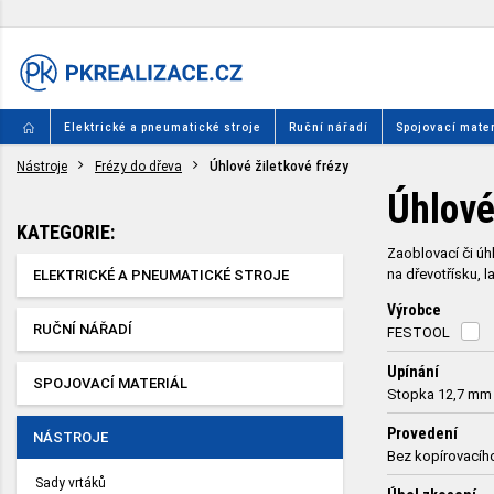
Elektrické a pneumatické stroje
Ruční nářadí
Spojovací mater
Nástroje
Frézy do dřeva
Úhlové žiletkové frézy
Úhlové
KATEGORIE:
Zaoblovací či úh
na dřevotřísku, 
ELEKTRICKÉ A PNEUMATICKÉ STROJE
Výrobce
RUČNÍ NÁŘADÍ
FESTOOL
Upínání
SPOJOVACÍ MATERIÁL
Stopka 12,7 mm
Provedení
NÁSTROJE
Bez kopírovacíh
Sady vrtáků