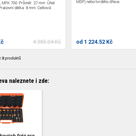
MDF) nebo tvrdého dřeva.
, MFK 700. Průměr: 27 mm. Úhel
 Pracovní délka: 8 mm. Celková
Kč
4 385.04 Kč
od
1 224.52 Kč
z
3
produktů
eva naleznete i zde:
kových fréz pro