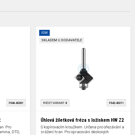
IGM
SKLADEM U DODAVATELE
F046-45081
POČET VARIANT:
8
F042-45011
2
Úhlová žiletková fréza s ložiskem HW Z2
an. Pro
S kopírovacím kroužkem. Určena pro ořezávání a
amina, DTD,
srážení hran. Pro opracování deskových