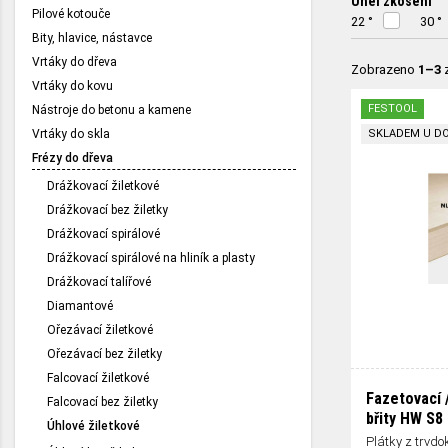
Úhel zkosení
Pilové kotouče
22 °
30 °
Bity, hlavice, nástavce
Vrtáky do dřeva
Zobrazeno
1–3
Vrtáky do kovu
FESTOOL
Nástroje do betonu a kamene
Vrtáky do skla
SKLADEM U D
Frézy do dřeva
Drážkovací žiletkové
Drážkovací bez žiletky
Drážkovací spirálové
Drážkovací spirálové na hliník a plasty
Drážkovací talířové
Diamantové
Ořezávací žiletkové
Ořezávací bez žiletky
Falcovací žiletkové
Fazetovací 
Falcovací bez žiletky
břity HW S8
Úhlové žiletkové
Plátky z trvdo