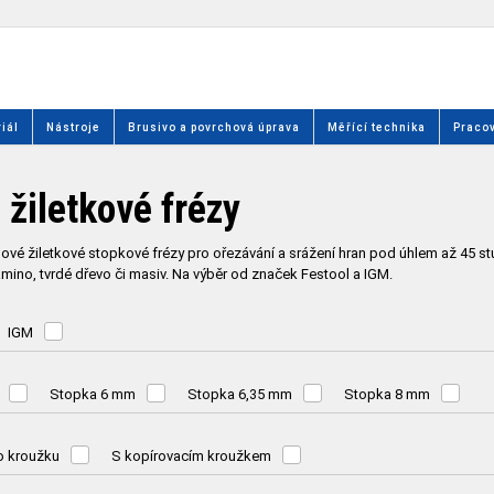
iál
Nástroje
Brusivo a povrchová úprava
Měřící technika
Pracov
 žiletkové frézy
lové žiletkové stopkové frézy pro ořezávání a srážení hran pod úhlem až 45 stu
lamino, tvrdé dřevo či masiv. Na výběr od značek Festool a IGM.
IGM
Stopka 6 mm
Stopka 6,35 mm
Stopka 8 mm
o kroužku
S kopírovacím kroužkem