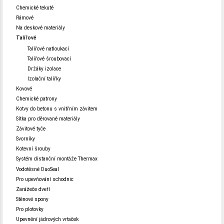
Chemické tekuté
Rámové
Na deskové materiály
Talířové
Talířové natloukací
Talířové šroubovací
Držáky izolace
Izolační talířky
Kovové
Chemické patrony
Kotvy do betonu s vnitřním závitem
Sítka pro děrované materiály
Závitové tyče
Svorníky
Kotevní šrouby
Systém distanční montáže Thermax
Vodotěsné DuoSeal
Pro upevňování schodnic
Zarážeče dveří
Stěnové spony
Pro plotovky
Upevnění jádrových vrtaček