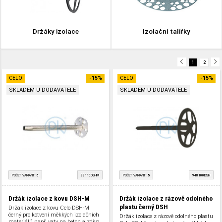
Držáky izolace
Izolační talířky
1
2
CELO
-15%
CELO
-15%
SKLADEM U DODAVATELE
SKLADEM U DODAVATELE
POČET VARIANT:
6
98110DSHM
POČET VARIANT:
5
948100DSH
Držák izolace z kovu DSH-M
Držák izolace z rázově odolného
plastu černý DSH
Držák izolace z kovu Celo DSH-M
černý pro kotvení měkkých izolačních
Držák izolace z rázově odolného plastu
materiálů např. vaty na beton a zdivo,