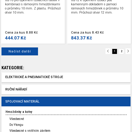
60/10 pro upevnění izolačních desek v
60/12 k upevnění izolací pod
kombinaci s rámovými hmoždinkami
kamenným obkladem s pomocí
o průměru 10 mm. Z plastu. Průchozí
rámových hmoždinek o průměru 10
otvor 10 mm.
mm. Průchozí otvor 12 mm.
Cena za kus
8.88 Kč
Cena za kus
8.43 Kč
444.07 Kč
843.37 Kč
Načíst další
1
2
KATEGORIE:
ELEKTRICKÉ A PNEUMATICKÉ STROJE
RUČNÍ NÁŘADÍ
SPOJOVACÍ MATERIÁL
Hmoždinky a kotvy
Všeobecné
Do Ytongu
Všeobecné s vnitřním závitem