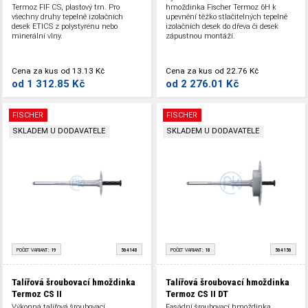
Termoz FIF CS, plastový trn. Pro
hmoždinka Fischer Termoz 6H k
všechny druhy tepelně izolačních
upevnění těžko stlačitelných tepelně
desek ETICS z polystyrénu nebo
izolačních desek do dřeva či desek
minerální vlny.
zápustnou montáží.
Cena za kus
od
13.13 Kč
Cena za kus
od
22.76 Kč
od
1 312.85 Kč
od
2 276.01 Kč
FISCHER
FISCHER
SKLADEM U DODAVATELE
SKLADEM U DODAVATELE
POČET VARIANT:
19
564148
POČET VARIANT:
18
564156
Talířová šroubovací hmoždinka
Talířová šroubovací hmoždinka
Termoz CS II
Termoz CS II DT
Výkonná talířová šroubovací
Fasádní šroubovací hmoždinka