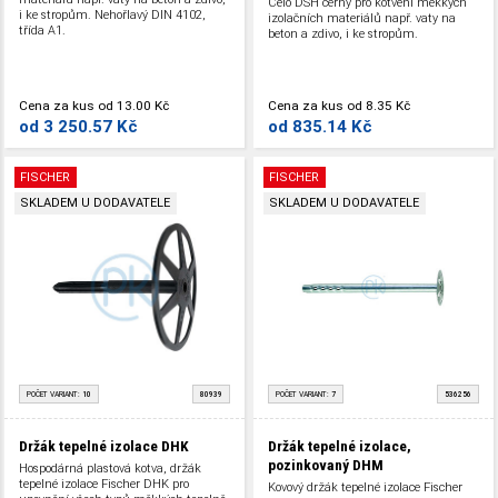
Celo DSH černý pro kotvení měkkých
i ke stropům. Nehořlavý DIN 4102,
izolačních materiálů např. vaty na
třída A1.
beton a zdivo, i ke stropům.
Cena za kus
od
13.00 Kč
Cena za kus
od
8.35 Kč
od
3 250.57 Kč
od
835.14 Kč
FISCHER
FISCHER
SKLADEM U DODAVATELE
SKLADEM U DODAVATELE
POČET VARIANT:
10
80939
POČET VARIANT:
7
536256
Držák tepelné izolace DHK
Držák tepelné izolace,
pozinkovaný DHM
Hospodárná plastová kotva, držák
tepelné izolace Fischer DHK pro
Kovový držák tepelné izolace Fischer