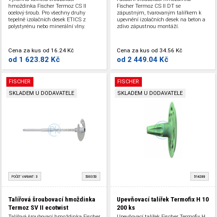
hmoždinka Fischer Termoz CS II
Fischer Termoz CS II DT se
ocelový šroub. Pro všechny druhy
zápustným, tvarovaným talířkem k
tepelně izolačních desek ETICS z
upevnění izolačních desek na beton a
polystyrénu nebo minerální vlny.
zdivo zápustnou montáží.
Cena za kus
od
16.24 Kč
Cena za kus
od
34.56 Kč
od
1 623.82 Kč
od
2 449.04 Kč
FISCHER
FISCHER
SKLADEM U DODAVATELE
SKLADEM U DODAVATELE
POČET VARIANT:
3
530353
514288
Talířová šroubovací hmoždinka
Upevňovací talířek Termofix H 10
Termoz SV II ecotwist
200 ks
Talířová šroubovací hmoždinka Fischer
Upevňovací talířek Fischer Termofix H