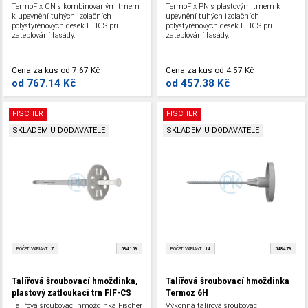
TermoFix CN s kombinovaným trnem
TermoFix PN s plastovým trnem k
k upevnění tuhých izolačních
upevnění tuhých izolačních
polystyrénových desek ETICS při
polystyrénových desek ETICS při
zateplování fasády.
zateplování fasády.
Cena za kus
od
7.67 Kč
Cena za kus
od
4.57 Kč
od
767.14 Kč
od
457.38 Kč
FISCHER
FISCHER
SKLADEM U DODAVATELE
SKLADEM U DODAVATELE
POČET VARIANT:
7
534159
POČET VARIANT:
14
548479
Talířová šroubovací hmoždinka,
Talířová šroubovací hmoždinka
plastový zatloukací trn FIF-CS
Termoz 6H
Talířová šroubovací hmoždinka Fischer
Výkonná talířová šroubovací