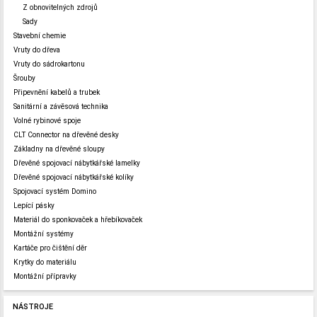
Z obnovitelných zdrojů
Sady
Stavební chemie
Vruty do dřeva
Vruty do sádrokartonu
Šrouby
Připevnění kabelů a trubek
Sanitární a závěsová technika
Volné rybinové spoje
CLT Connector na dřevěné desky
Základny na dřevěné sloupy
Dřevěné spojovací nábytkářské lamelky
Dřevěné spojovací nábytkářské kolíky
Spojovací systém Domino
Lepící pásky
Materiál do sponkovaček a hřebíkovaček
Montážní systémy
Kartáče pro čištění děr
Krytky do materiálu
Montážní přípravky
NÁSTROJE