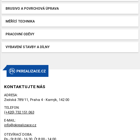
BRUSIVO A POVRCHOVÁ ÚPRAVA
MĚŘÍCÍ TECHNIKA
PRACOVNÍ ODĚVY
VYBAVENÍ STAVBY A DÍLNY
KONTAKTUJTE NÁS
ADRESA:
Zvolská 789/11, Praha 4 - Kamýk, 142 00
TELEFON:
(+420) 732 151 063
E-MAIL:
info@pkrealizace.cz
OTEVÍRACÍ DOBA:
Po - St 8:00 - 16:30, Čt 8:00 - 14:00,