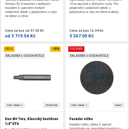
Termoz SV II ecotwist s ocelovým
10 se používá s běžnými vruty. Pro
šroubem k upevnění tvrdých
připevnění izolačních desek z
izolačních desek z polystyrenu a vaty
polystyrenu a vaty na dřevo a desky.
na beton a zdivo.
Cena za kus
od
37.20 Kč
Cena za kus
16.34 Kč
od
3 719.54 Kč
3 267.00 Kč
CELO
-15%
FISCHER
SKLADEM U DODAVATELE
SKLADEM U DODAVATELE
POČET VARIANT:
3
7DTX25TX40
POČET VARIANT:
7
643691
Duo-Bit Torx, Klasický šestihran
Fasádní víčko
1/4" DTX
Fasádní víčko, zátka k zakrytí
hmoždinky po zapuštěné montáži a