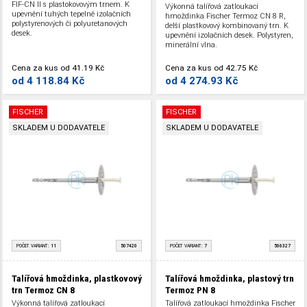
FIF-CN II s plastokovovým trnem. K
Výkonná talířová zatloukací
upevnění tuhých tepelně izolačních
hmoždinka Fischer Termoz CN 8 R,
polystyrenových či polyuretanových
delší plastkovový kombinovaný trn. K
desek.
upevnění izolačních desek. Polystyren,
minerální vlna.
Cena za kus
od
41.19 Kč
Cena za kus
od
42.75 Kč
od
4 118.84 Kč
od
4 274.93 Kč
FISCHER
FISCHER
SKLADEM U DODAVATELE
SKLADEM U DODAVATELE
POČET VARIANT:
11
507420
POČET VARIANT:
7
506327
Talířová hmoždinka, plastkovový
Talířová hmoždinka, plastový trn
trn Termoz CN 8
Termoz PN 8
Výkonná talířová zatloukací
Talířová zatloukací hmoždinka Fischer