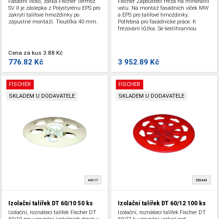
Fasádní víčko, zátka Fischer Termoz
Fischer Zapouštěcí fréza na minerální
SV II je záslepka z Polystyrénu EPS pro
vatu. Na montáž fasádních víček MW
zakrytí talířové hmoždinky po
a EPS pro talířové hmoždinky.
zápustné montáži. Tloušťka 40 mm.
Potřebná pro fasádnické práce. K
frézování lůžka. Se šestihrannou
stopkou. Průměr 65 mm.
Cena za kus
3.88 Kč
776.82 Kč
3 952.89 Kč
FISCHER
FISCHER
SKLADEM U DODAVATELE
SKLADEM U DODAVATELE
44317
553443
Izolační talířek DT 60/10
50 ks
Izolační talířek DT 60/12
100 ks
Izolační, roznášecí talířek Fischer DT
Izolační, roznášecí talířek Fischer DT