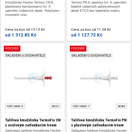
hmoždinka Fischer Termoz CN 8,
Termoz PN 8, plastový trn. K upevnění
plastkovový kombinovaný trn. K
tepelně izolačních polystyrénových
upevnění izolačních desek. Polystyren,
desek ETICS bez tepelného mostu.
minerální vlna.
Cena za kus
od
13.13 Kč
Cena za kus
od
11.28 Kč
od
1 312.85 Kč
od
1 127.72 Kč
FISCHER
FISCHER
SKLADEM U DODAVATELE
SKLADEM U DODAVATELE
POČET VARIANT:
8
562511
POČET VARIANT:
7
562504
Talířová hmoždinka TermoFix CN
Talířová hmoždinka TermoFix PN
s ocelovým zatloukacím trnem
s plastovým zatloukacím trnem
Zatloukací talířová hmoždinka Fischer
Zatloukací talířová hmoždinka Fischer