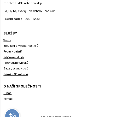
po dohodě i déle nebo non-stop
Pá, So, Ne, svátky - dle dohody i non-stop
Polední pauza 12:00 - 12:30
SLUŽBY
Servis
Broušení a výroba nástrojů
Repasy baterií
Půjčovna strojů
Předvádění výrobků
Bazar, výkup strojů
Záruka 36 měsíců
O NAŠÍ SPOLEČNOSTI
O nás
Kontakt