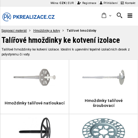
Měna:
CZK
|
EUR
Registrace
Přihlášení
Kontakt
Spojovací materiál
Hmoždinky a kotvy
Talířové hmoždinky
Talířové hmoždinky ke kotvení izolace
Talířové hmoždinky ke kotvení izolace. Ideální k upevnění tepelně izolačních desek z
polystyrenu či vaty.
Hmoždinky talířové
Hmoždinky talířové natloukací
šroubovací