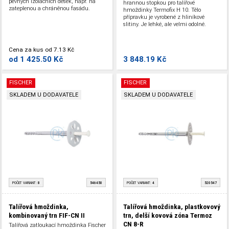
pevných izolačních desek, např. na
hrannou stopkou pro talířové
zateplenou a chráněnou fasádu.
hmoždinky Termofix H 10. Tělo
přípravku je vyrobené z hliníkové
slitiny. Je lehké, ale velmi odolné.
Otočením talíře lze přípravek snadno
přizpůsobit pro povrchovou nebo
zapuštěnou montáž.
Cena za kus
od
7.13 Kč
od
1 425.50 Kč
3 848.19 Kč
FISCHER
FISCHER
SKLADEM U DODAVATELE
SKLADEM U DODAVATELE
POČET VARIANT:
8
546450
POČET VARIANT:
4
520547
Talířová hmoždinka,
Talířová hmoždinka, plastkovový
kombinovaný trn FIF-CN II
trn, delší kovová zóna Termoz
CN 8-R
Talířová zatloukací hmoždinka Fischer