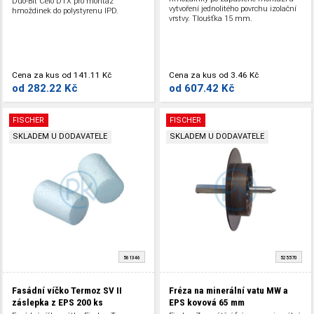
Duo-Bit Celo DTX pro montáž
vytvoření jednolitého povrchu izolační
hmoždinek do polystyrenu IPD.
vrstvy. Tloušťka 15 mm.
Cena za kus
od
141.11 Kč
Cena za kus
od
3.46 Kč
od
282.22 Kč
od
607.42 Kč
FISCHER
FISCHER
SKLADEM U DODAVATELE
SKLADEM U DODAVATELE
561346
525570
Fasádní víčko Termoz SV II
Fréza na minerální vatu MW a
záslepka z EPS
200 ks
EPS kovová 65 mm