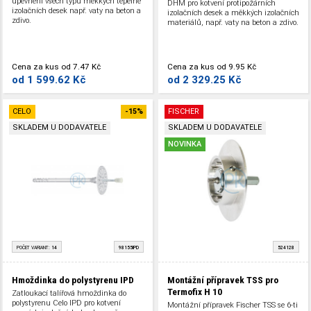
upevnění všech typů měkkých tepelně
DHM pro kotvení protipožárních
izolačních desek např. vaty na beton a
izolačních desek a měkkých izolačních
zdivo.
materiálů, např. vaty na beton a zdivo.
Cena za kus
od
7.47 Kč
Cena za kus
od
9.95 Kč
od
1 599.62 Kč
od
2 329.25 Kč
CELO
-15%
FISCHER
SKLADEM U DODAVATELE
SKLADEM U DODAVATELE
NOVINKA
POČET VARIANT:
14
98155IPD
524128
Hmoždinka do polystyrenu IPD
Montážní přípravek TSS pro
Termofix H 10
Zatloukací talířová hmoždinka do
polystyrenu Celo IPD pro kotvení
Montážní přípravek Fischer TSS se 6-ti