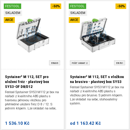
FESTOOL
-50%
FESTOOL
-50%
SKLADEM
SKLADEM
AKCE
AKCE
576835
POČET VARIANT:
2
576781
Systainer³ M 112, SET pro
Systainer³ M 112, SET s vložkou
uložení fréz - plastový box
na brusivo - plastový box SYS3
SYS3-OF D8/D12
Festool Systainer SYS3 M112 je box na
nářadí z kvalitního ABS plastu s
Festool Systainer SYS3 M112 je box na
vložkou pro brusivo. S jedním klipem.
nářadí z kvalitního ABS plastu s
Lze skládat na sebe, stohovatelný
tvarovou pěnovou vložkou pro
systém.
přehledné uložení fréz D 8 / 12. S
jedním klipem. Lze skládat na sebe,
stohovatelný systém.
1 536.10 Kč
od
1 163.42 Kč