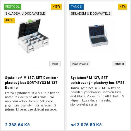
FESTOOL
-15%
TANOS
-7%
SKLADEM U DODAVATELE
SKLADEM U DODAVATELE
AKCE
576796
POČET VARIANT:
9
83500015
Systainer³ M 137, SET Domino -
Systainer³ M 137, SET
plastový box SORT-SYS3 M 137
polstrovaný - plastový box SYS3
Domino
Tanos Systainer SYS3 M137 box na
nářadí. S polstrovanou vložkou Pick
Festool Systainer SYS3 M137 je box na
and Pluck. Z kvalitního ABS plastu. S
nářadí z kvalitního ABS plastu pro
klipem. Lze skládat na sebe,
naplnění kolíky Domino 500 nebo
stohovatelný systém.
jiným příslušenstvím či nářadím. S
jedním klipem. Lze skládat na sebe,
stohovatelný systém.
2 368.64 Kč
od
3 076.80 Kč