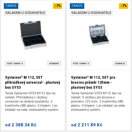
TANOS
-7%
TANOS
-7%
SKLADEM U DODAVATELE
SKLADEM U DODAVATELE
POČET VARIANT:
9
83500009
POČET VARIANT:
9
83500013
Systainer³ M 112, SET
Systainer³ M 112, SET pro
přihrádkový univerzal - plastový
brusivo průměr 125mm -
box SYS3
plastový box SYS3
Tanos Systainer SYS3 M112 box na
Tanos Systainer SYS3 M112 box na
nářadí. Přihrádkový s vložkou
nářadí. S vložkou pro brusivo o
univerzal na drobné součástky. Z
průměru 125 mm. Z kvalitního ABS
kvalitního ABS plastu. S klipem. Lze
plastu. S klipem. Lze skládat na sebe,
skládat na sebe, stohovatelný systém.
stohovatelný systém.
od
2 388.34 Kč
od
2 211.89 Kč