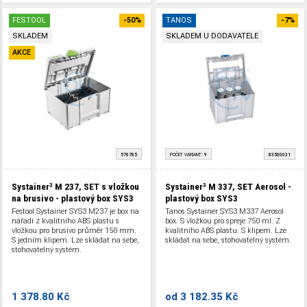
FESTOOL
-50%
TANOS
-7%
SKLADEM
SKLADEM U DODAVATELE
AKCE
576785
POČET VARIANT:
9
83500031
Systainer³ M 237, SET s vložkou
Systainer³ M 337, SET Aerosol -
na brusivo - plastový box SYS3
plastový box SYS3
Festool Systainer SYS3 M237 je box na
Tanos Systainer SYS3 M337 Aerosol
nářadí z kvalitního ABS plastu s
box. S vložkou pro spreje 750 ml. Z
vložkou pro brusivo průměr 150 mm.
kvalitního ABS plastu. S klipem. Lze
S jedním klipem. Lze skládat na sebe,
skládat na sebe, stohovatelný systém.
stohovatelný systém.
1 378.80 Kč
od
3 182.35 Kč