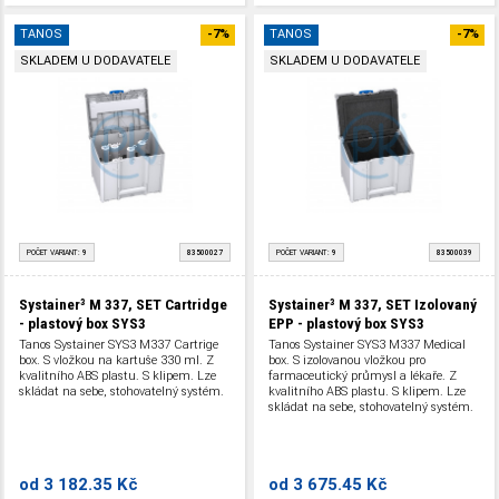
TANOS
-7%
TANOS
-7%
SKLADEM U DODAVATELE
SKLADEM U DODAVATELE
POČET VARIANT:
9
83500027
POČET VARIANT:
9
83500039
Systainer³ M 337, SET Cartridge
Systainer³ M 337, SET Izolovaný
- plastový box SYS3
EPP - plastový box SYS3
Tanos Systainer SYS3 M337 Cartrige
Tanos Systainer SYS3 M337 Medical
box. S vložkou na kartuše 330 ml. Z
box. S izolovanou vložkou pro
kvalitního ABS plastu. S klipem. Lze
farmaceutický průmysl a lékaře. Z
skládat na sebe, stohovatelný systém.
kvalitního ABS plastu. S klipem. Lze
skládat na sebe, stohovatelný systém.
od
3 182.35 Kč
od
3 675.45 Kč