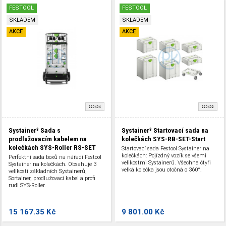
FESTOOL
FESTOOL
SKLADEM
SKLADEM
AKCE
AKCE
220404
220402
Systainer³ Sada s
Systainer³ Startovací sada na
prodlužovacím kabelem na
kolečkách SYS-RB-SET-Start
kolečkách SYS-Roller RS-SET
Startovací sada Festool Systainer na
kolečkách: Pojízdný vozík se všemi
Perfektní sada boxů na nářadí Festool
velikostmi Systainerů. Všechna čtyři
Systainer na kolečkách. Obsahuje 3
velká kolečka jsou otočná o 360°.
velikosti základních Systainerů,
Sortainer, prodlužovací kabel a profi
rudl SYS-Roller.
15 167.35 Kč
9 801.00 Kč