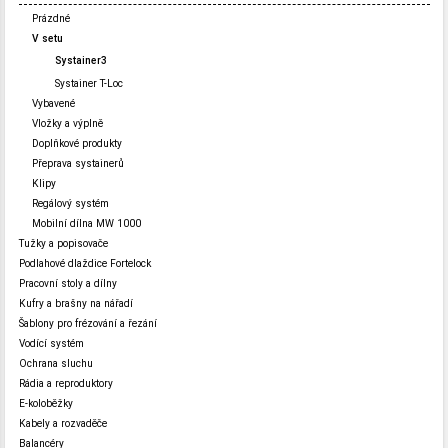
Prázdné
V setu
Systainer3
Systainer T-Loc
Vybavené
Vložky a výplně
Doplňkové produkty
Přeprava systainerů
Klipy
Regálový systém
Mobilní dílna MW 1000
Tužky a popisovače
Podlahové dlaždice Fortelock
Pracovní stoly a dílny
Kufry a brašny na nářadí
Šablony pro frézování a řezání
Vodící systém
Ochrana sluchu
Rádia a reproduktory
E-koloběžky
Kabely a rozvaděče
Balancéry