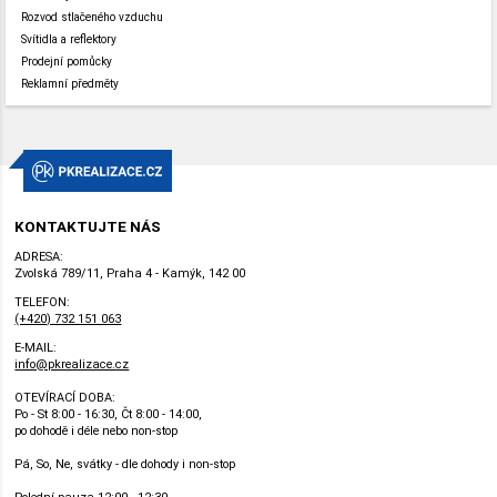
Rozvod stlačeného vzduchu
Svítidla a reflektory
Prodejní pomůcky
Reklamní předměty
KONTAKTUJTE NÁS
ADRESA:
Zvolská 789/11, Praha 4 - Kamýk, 142 00
TELEFON:
(+420) 732 151 063
E-MAIL:
info@pkrealizace.cz
OTEVÍRACÍ DOBA:
Po - St 8:00 - 16:30, Čt 8:00 - 14:00,
po dohodě i déle nebo non-stop
Pá, So, Ne, svátky - dle dohody i non-stop