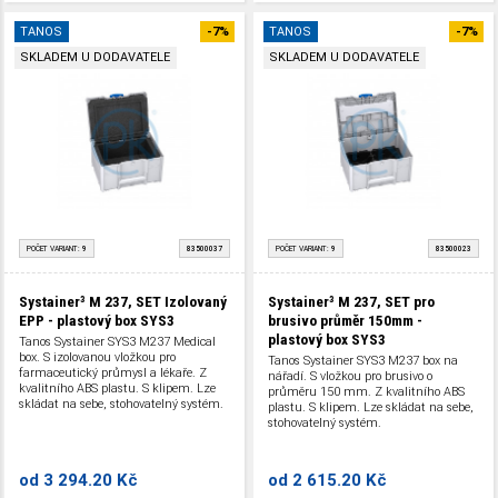
TANOS
-7%
TANOS
-7%
SKLADEM U DODAVATELE
SKLADEM U DODAVATELE
POČET VARIANT:
9
83500037
POČET VARIANT:
9
83500023
Systainer³ M 237, SET Izolovaný
Systainer³ M 237, SET pro
EPP - plastový box SYS3
brusivo průměr 150mm -
plastový box SYS3
Tanos Systainer SYS3 M237 Medical
box. S izolovanou vložkou pro
Tanos Systainer SYS3 M237 box na
farmaceutický průmysl a lékaře. Z
nářadí. S vložkou pro brusivo o
kvalitního ABS plastu. S klipem. Lze
průměru 150 mm. Z kvalitního ABS
skládat na sebe, stohovatelný systém.
plastu. S klipem. Lze skládat na sebe,
stohovatelný systém.
od
3 294.20 Kč
od
2 615.20 Kč