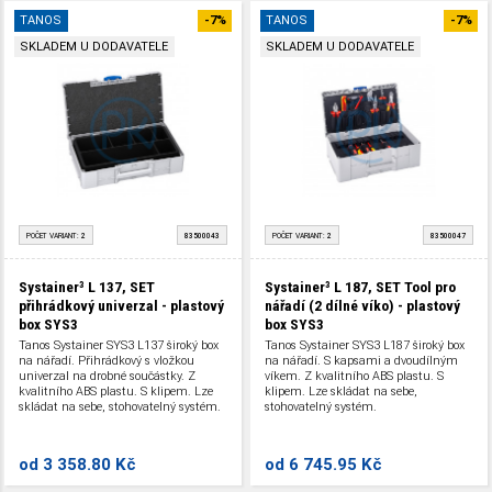
TANOS
-7%
TANOS
-7%
SKLADEM U DODAVATELE
SKLADEM U DODAVATELE
POČET VARIANT:
2
83500043
POČET VARIANT:
2
83500047
Systainer³ L 137, SET
Systainer³ L 187, SET Tool pro
přihrádkový univerzal - plastový
nářadí (2 dílné víko) - plastový
box SYS3
box SYS3
Tanos Systainer SYS3 L137 široký box
Tanos Systainer SYS3 L187 široký box
na nářadí. Přihrádkový s vložkou
na nářadí. S kapsami a dvoudílným
univerzal na drobné součástky. Z
víkem. Z kvalitního ABS plastu. S
kvalitního ABS plastu. S klipem. Lze
klipem. Lze skládat na sebe,
skládat na sebe, stohovatelný systém.
stohovatelný systém.
od
3 358.80 Kč
od
6 745.95 Kč