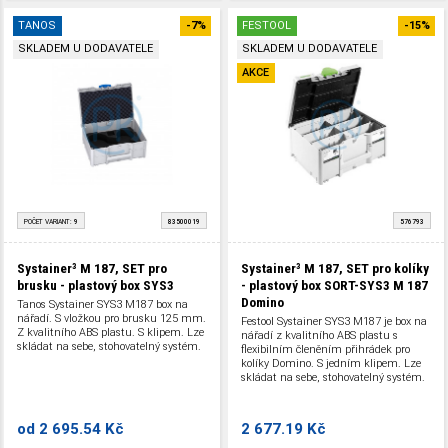
TANOS
-7%
FESTOOL
-15%
SKLADEM U DODAVATELE
SKLADEM U DODAVATELE
AKCE
POČET VARIANT:
9
83500019
576793
Systainer³ M 187, SET pro
Systainer³ M 187, SET pro kolíky
brusku - plastový box SYS3
- plastový box SORT-SYS3 M 187
Domino
Tanos Systainer SYS3 M187 box na
nářadí. S vložkou pro brusku 125 mm.
Festool Systainer SYS3 M187 je box na
Z kvalitního ABS plastu. S klipem. Lze
nářadí z kvalitního ABS plastu s
skládat na sebe, stohovatelný systém.
flexibilním členěním přihrádek pro
kolíky Domino. S jedním klipem. Lze
skládat na sebe, stohovatelný systém.
od
2 695.54 Kč
2 677.19 Kč