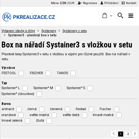
Měna:
CZK
|
EUR
Registrace
Přihlášení
Kontakt
Vybavení stavby a dílny
Systainery
Systainery v setu
Systainer3 - plastový box v setu
Box na nářadí Systainer3 s vložkou v setu
Plastové boxy Systainer3 v setu s vložkou a výplní pro různé použití. Box na nářadí v
setu.
Výrobce
FESTOOL
FISCHER
TANOS
Typ
Systainer³ L
Systainer³ M
Systainer³ S
Systainer³ zásuvkový
Barva
antracit
černá
červená
Festool
Fischer
oranžová
světle modrá
světle šedá
tmavě modrá
tmavě zelená
žlutá
1
2