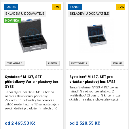
TANOS
-7%
TANOS
-7%
SKLADEM U DODAVATELE
SKLADEM U DODAVATELE
NOVINKA
POČET VARIANT:
9
83500828
POČET VARIANT:
9
83500011
Systainer³ M 137, SET
Systainer³ M 137, SET pro
přihrádkový Vario - plastový box
vrtačku - plastový box SYS3
SYS3
Tanos Systainer SYS3 M137 box na
nářadí. S vložkou pro vrtačku. Z
Tanos Systainer SYS3 M137 box na
kvalitního ABS plastu. S klipem. Lze
nářadí s flexibilními přihrádky.
skládat na sebe, stohovatelný systém.
Základní tři přihrádky lze pomocí 9
děličů rozdělit až na 12 samostatných
sekcí. Ideální pro uložení malých dílů
různých velikostí, jako jsou šrouby,
hmoždinky a další příslušenství. Z
kvalitního ABS plastu. S klipem. Lze
od
2 465.53 Kč
od
2 528.55 Kč
skládat na sebe, stohovatelný systém.