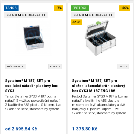
TANOS
-7%
FESTOOL
-50%
SKLADEM U DODAVATELE
SKLADEM U DODAVATELE
AKCE
POČET VARIANT:
9
83500017
577133
Systainer³ M 187, SET pro
Systainer³ M 187, SET pro
oscilační nářadí - plastový box
uložení akumulátorů - plastový
SYS3
box SYS3 M 187 ENG 18V
Tanos Systainer SYS3 M187 box na
Festool Systainer SYS3 M187 je box na
nářadí. S vložkou pro oscilační nářadí.
nářadí z kvalitního ABS plastu s
Z kvalitního ABS plastu. S klipem. Lze
místem pro čtyři akumulátory a dvě
skládat na sebe, stohovatelný systém.
nabíječky. S jedním klipem. Lze
skládat na sebe, stohovatelný systém.
od
2 695.54 Kč
1 378.80 Kč