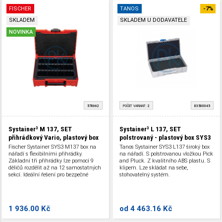
FISCHER
TANOS
-7%
SKLADEM
SKLADEM U DODAVATELE
NOVINKA
578662
POČET VARIANT:
2
83500045
Systainer³ M 137, SET
Systainer³ L 137, SET
přihrádkový Vario, plastový box
polstrovaný - plastový box SYS3
Fischer Systainer SYS3 M137 box na
Tanos Systainer SYS3 L137 široký box
nářadí s flexibilními přihrádky.
na nářadí. S polstrovanou vložkou Pick
Základní tři přihrádky lze pomocí 9
and Pluck. Z kvalitního ABS plastu. S
děličů rozdělit až na 12 samostatných
klipem. Lze skládat na sebe,
sekcí. Ideální řešení pro bezpečné
stohovatelný systém.
uložení a pohodlnou přepravu různých
upevňovacích prvků, jako jsou
hmoždinky nebo šrouby. Z kvalitního
ABS plastu. S klipem. Lze skládat na
1 936.00 Kč
od
4 463.16 Kč
sebe, stohovatelný systém.