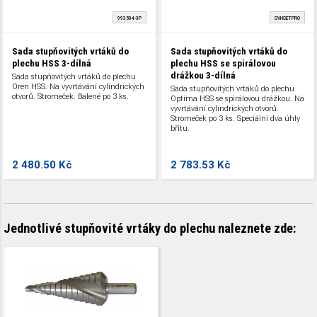
993504-3P
SVHSETPRO
Sada stupňovitých vrtáků do
Sada stupňovitých vrtáků do
plechu HSS 3-dílná
plechu HSS se spirálovou
drážkou 3-dílná
Sada stupňovitých vrtáků do plechu
Oren HSS. Na vyvrtávání cylindrických
Sada stupňovitých vrtáků do plechu
otvorů. Stromeček. Balené po 3 ks.
Optima HSS se spirálovou drážkou. Na
vyvrtávání cylindrických otvorů.
Stromeček po 3 ks. Speciální dva úhly
břitu.
2 480.50 Kč
2 783.53 Kč
Jednotlivé stupňovité vrtáky do plechu naleznete zde: