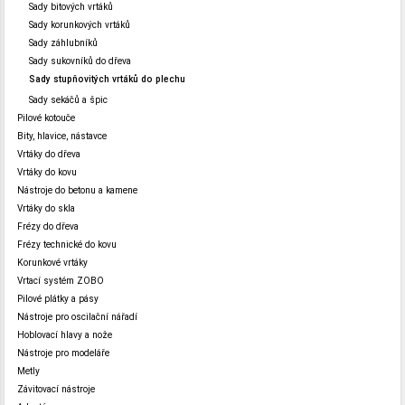
Sady bitových vrtáků
Sady korunkových vrtáků
Sady záhlubníků
Sady sukovníků do dřeva
Sady stupňovitých vrtáků do plechu
Sady sekáčů a špic
Pilové kotouče
Bity, hlavice, nástavce
Vrtáky do dřeva
Vrtáky do kovu
Nástroje do betonu a kamene
Vrtáky do skla
Frézy do dřeva
Frézy technické do kovu
Korunkové vrtáky
Vrtací systém ZOBO
Pilové plátky a pásy
Nástroje pro oscilační nářadí
Hoblovací hlavy a nože
Nástroje pro modeláře
Metly
Závitovací nástroje