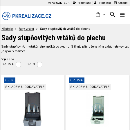
Měna:
CZK
|
EUR
Registrace
Přihlášení
Kontakt
Nástroje
Sady vrtáků
Sady stupňovitých vrtáků do plechu
Sady stupňovitých vrtáků do plechu
Sady stupňovitých vrtáků, stromečků do plechu. S tímto příslušenstvím zvládnete vyvrtat
jakýkoliv rozměr.
Výrobce
OPTIMA
OREN
OREN
OPTIMA
SKLADEM U DODAVATELE
SKLADEM U DODAVATELE