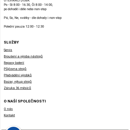
OTEVÍRACÍ DOBA:
Po - St 8:00 - 16:30, Čt 8:00 - 14:00,
po dohodě i déle nebo non-stop
Pá, So, Ne, svátky - dle dohody i non-stop
Polední pauza 12:00 - 12:30
SLUŽBY
Servis
Broušení a výroba nástrojů
Repasy baterií
Půjčovna strojů
Předvádění výrobků
Bazar, výkup strojů
Záruka 36 měsíců
O NAŠÍ SPOLEČNOSTI
O nás
Kontakt