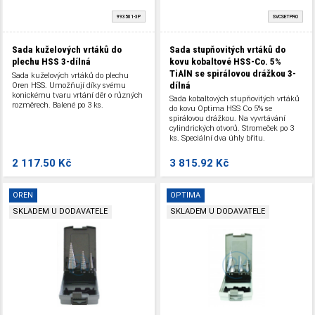
993501-3P
SVCSETPRO
Sada kuželových vrtáků do
Sada stupňovitých vrtáků do
plechu HSS 3-dílná
kovu kobaltové HSS-Co. 5%
TiAlN se spirálovou drážkou 3-
Sada kuželových vrtáků do plechu
dílná
Oren HSS. Umožňují díky svému
konickému tvaru vrtání děr o různých
Sada kobaltových stupňovitých vrtáků
rozměrech. Balené po 3 ks.
do kovu Optima HSS Co 5% se
spirálovou drážkou. Na vyvrtávání
cylindrických otvorů. Stromeček po 3
ks. Speciální dva úhly břitu.
2 117.50 Kč
3 815.92 Kč
OREN
OPTIMA
SKLADEM U DODAVATELE
SKLADEM U DODAVATELE