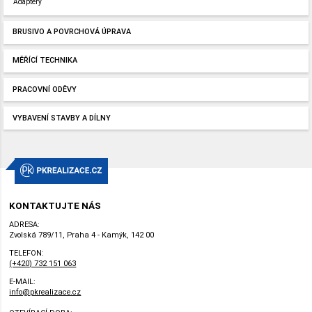
Adaptéry
BRUSIVO A POVRCHOVÁ ÚPRAVA
MĚŘÍCÍ TECHNIKA
PRACOVNÍ ODĚVY
VYBAVENÍ STAVBY A DÍLNY
KONTAKTUJTE NÁS
ADRESA:
Zvolská 789/11, Praha 4 - Kamýk, 142 00
TELEFON:
(+420) 732 151 063
E-MAIL:
info@pkrealizace.cz