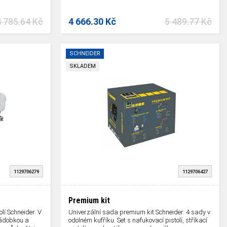
 785.64 Kč
4 666.30 Kč
5 489.77 Kč
SCHNEIDER
SKLADEM
1129706279
1129706427
Premium kit
olí Schneider. V
Univerzální sada premium kit Schneider. 4 sady v
nádobkou a
odolném kufříku. Set s nafukovací pistolí, stříkací