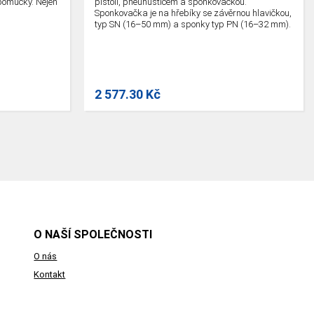
pomůcky. Nejen
pistolí, pneuhustičem a sponkovačkou.
.
Sponkovačka je na hřebíky se závěrnou hlavičkou,
typ SN (16–50 mm) a sponky typ PN (16–32 mm).
Nejen pro kompresory na zeď ReelMaster.
2 577.30 Kč
O NAŠÍ SPOLEČNOSTI
O nás
Kontakt