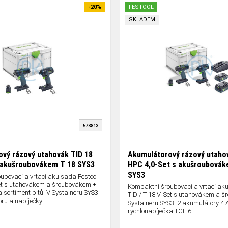
-20%
FESTOOL
SKLADEM
578813
vý rázový utahovák TID 18
Akumulátorový rázový utaho
 akušroubovákem T 18 SYS3
HPC 4,0-Set s akušroubovák
SYS3
ubovací a vrtací aku sada Festool
 Set s utahovákem a šroubovákem +
Kompaktní šroubovací a vrtací aku
a sortiment bitů. V Systaineru SYS3.
TID / T 18 V. Set s utahovákem a 
ru a nabíječky.
Systaineru SYS3. 2 akumulátory 4 
rychlonabíječka TCL 6.