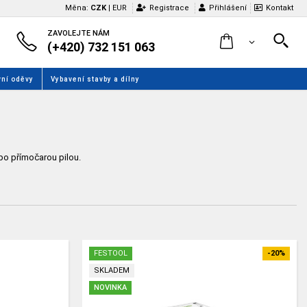
Měna:
CZK
|
EUR
Registrace
Přihlášení
Kontakt
ZAVOLEJTE NÁM
(+420) 732 151 063
ní oděvy
Vybavení stavby a dílny
bo přímočarou pilou.
FESTOOL
-20%
SKLADEM
NOVINKA