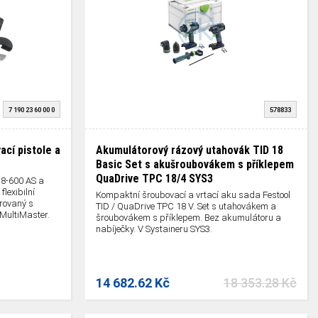
7 190 23 60 00 0
578833
ací pistole a
Akumulátorový rázový utahovák TID 18
Basic Set s akušroubovákem s příklepem
QuaDrive TPC 18/4 SYS3
18-600 AS a
lexibilní
Kompaktní šroubovací a vrtací aku sada Festool
rovaný s
TID / QuaDrive TPC 18 V. Set s utahovákem a
MultiMaster.
šroubovákem s příklepem. Bez akumulátoru a
nabíječky. V Systaineru SYS3.
14 682.62 Kč
18 353.28 Kč