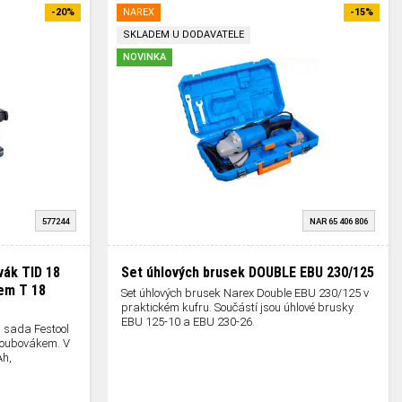
-20%
NAREX
-15%
SKLADEM U DODAVATELE
NOVINKA
577244
NAR 65 406 806
vák TID 18
Set úhlových brusek DOUBLE EBU 230/125
em T 18
Set úhlových brusek Narex Double EBU 230/125 v
praktickém kufru. Součástí jsou úhlové brusky
EBU 125-10 a EBU 230-26.
 sada Festool
šroubovákem. V
Ah,