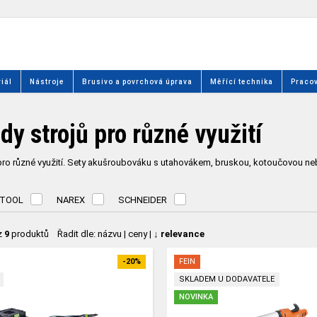
iál
Nástroje
Brusivo a povrchová úprava
Měřící technika
Pracov
dy strojů pro různé využití
pro různé využití. Sety akušroubováku s utahovákem, bruskou, kotoučovou ne
STOOL
NAREX
SCHNEIDER
z
9
produktů
Řadit dle:
názvu
|
ceny
|
↓ relevance
-20%
FEIN
SKLADEM U DODAVATELE
NOVINKA