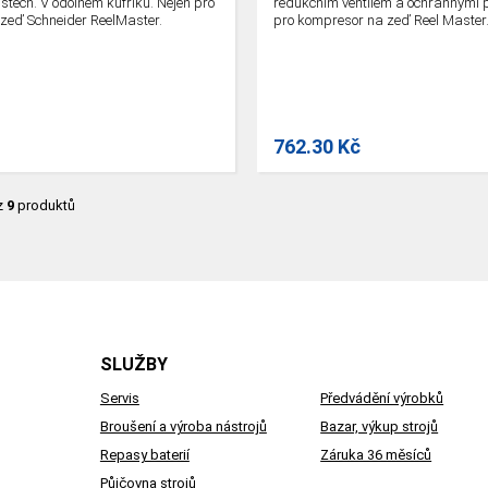
tech. V odolném kufříku. Nejen pro
redukčním ventilem a ochrannými 
zeď Schneider ReelMaster.
pro kompresor na zeď Reel Master
762.30 Kč
z
9
produktů
SLUŽBY
Servis
Předvádění výrobků
Broušení a výroba nástrojů
Bazar, výkup strojů
Repasy baterií
Záruka 36 měsíců
Půjčovna strojů