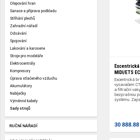
Olepování hran
Sanace a příprava podkladu
Stříhání plechů
Zahradní nářadí
Odsávání
Spojování
Lakování a karoserie
Stroje pro modeláře
Elektrocentrály
Excentrick
Kompresory
MIDI/ETS EC
Úprava stlačeného vzduchu
Excentrická b
vysavačem CT
Akumulátory
a filtrační v
Nabíječky
bezprašnou pr
systému. Zajist
Výměnné kabely
Sady strojů
30 888.88
RUČNÍ NÁŘADÍ