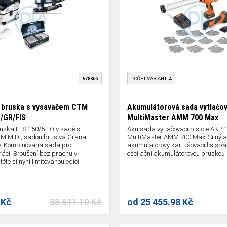
578866
POČET VARIANT:
4
á bruska s vysavačem CTM
Akumulátorová sada vytlačov
/GR/FIS
MultiMaster AMM 700 Max
ruska ETS 150/5 EQ v sadě s
Aku sada vytlačovací pistole AKP 
M MIDI, sadou brusiva Granat
MultiMaster AMM 700 Max. Silný a f
aky. Kombinovaná sada pro
akumulátorový kartušovací lis spá
áci. Broušení bez prachu v
oscilační akumulátorovou bruskou 
ěte si nyní limitovanou edici.
 Kč
38 611.10 Kč
od
25 455.98 Kč