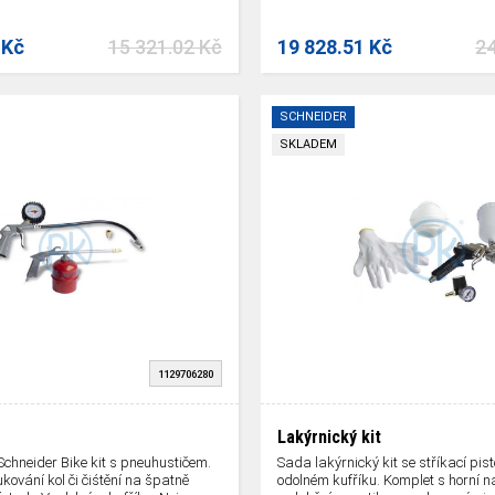
 Kč
15 321.02 Kč
19 828.51 Kč
24
SCHNEIDER
SKLADEM
1129706280
Lakýrnický kit
chneider Bike kit s pneuhustičem.
Sada lakýrnický kit se stříkací pist
ukování kol či čiśtění na špatně
odolném kufříku. Komplet s horní 