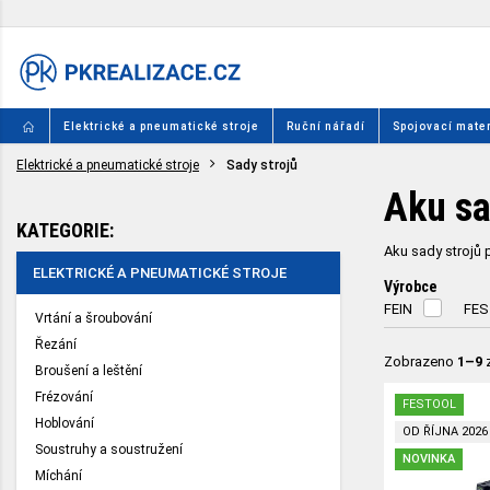
Elektrické a pneumatické stroje
Ruční nářadí
Spojovací mater
Elektrické a pneumatické stroje
Sady strojů
Aku sa
KATEGORIE:
Aku sady strojů 
ELEKTRICKÉ A PNEUMATICKÉ STROJE
Výrobce
FEIN
FE
Vrtání a šroubování
Řezání
Zobrazeno
1–9
Broušení a leštění
Frézování
FESTOOL
Hoblování
OD ŘÍJNA 2026
Soustruhy a soustružení
NOVINKA
Míchání