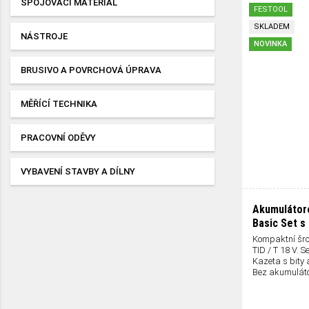
SPOJOVACÍ MATERIÁL
FESTOOL
SKLADEM
NÁSTROJE
NOVINKA
BRUSIVO A POVRCHOVÁ ÚPRAVA
MĚŘÍCÍ TECHNIKA
PRACOVNÍ ODĚVY
VYBAVENÍ STAVBY A DÍLNY
Akumulátoro
Basic Set s
Kompaktní šro
TID / T 18 V.
Kazeta s bity 
Bez akumuláto