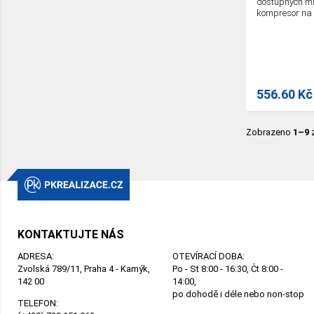
dostupných mís
kompresor na 
556.60 Kč
Zobrazeno
1–9
KONTAKTUJTE NÁS
ADRESA:
OTEVÍRACÍ DOBA:
Zvolská 789/11, Praha 4 - Kamýk,
Po - St 8:00 - 16:30, Čt 8:00 -
142 00
14:00,
po dohodě i déle nebo non-stop
TELEFON: