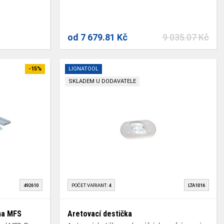
od
7 679.81 Kč
9 035.07 Kč
-15%
LIGNATOOL
SKLADEM U DODAVATELE
492610
POČET VARIANT:
4
LTA1016
na MFS
Aretovací destička