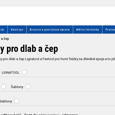
iál
Nástroje
Brusivo a povrchová úprava
Měřící technika
Pracov
b a čep
y pro dlab a čep
y pro dlab a čep Lignatool a Festool pro horní frézky na dřevěné spoje a to p
LIGNATOOL
Šablony
 šablony