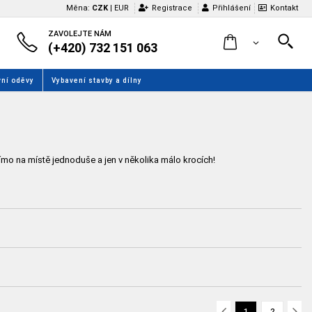
Měna:
CZK
|
EUR
Registrace
Přihlášení
Kontakt
ZAVOLEJTE NÁM
(+420) 732 151 063
ní oděvy
Vybavení stavby a dílny
římo na místě jednoduše a jen v několika málo krocích!
1
2