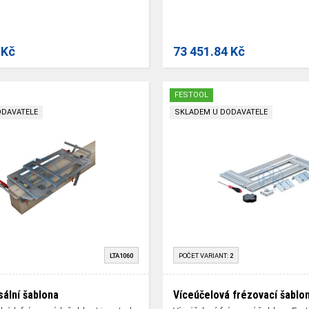
 Kč
73 451.84 Kč
FESTOOL
ODAVATELE
SKLADEM U DODAVATELE
LTA1060
POČET VARIANT:
2
sální šablona
Víceúčelová frézovací šablo