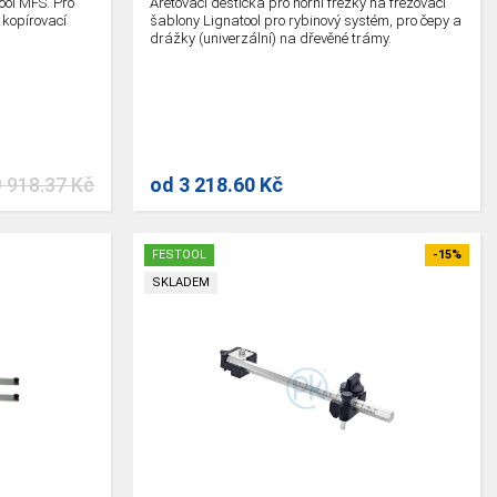
ool MFS. Pro
Aretovací destička pro horní frézky na frézovací
 kopírovací
šablony Lignatool pro rybinový systém, pro čepy a
drážky (univerzální) na dřevěné trámy.
9 918.37 Kč
od
3 218.60 Kč
FESTOOL
-15%
SKLADEM