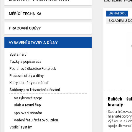
Zobrazeno
1–24
MĚŘÍCÍ TECHNIKA
LIGNATOOL
SKLADEM U D
PRACOVNÍ ODĚVY
VYBAVENÍ STAVBY A DÍLNY
Systainery
Tužky a popisovače
Podlahové dlaždice Fortelock
Pracovní stoly a dílny
Kufry a brašny na nářadí
Šablony pro frézování a řezání
Na rybinové spoje
Balíček - š
hranatý
Dlab a rovný čep
Sada frézovac
Spojovací systém
hranaté otvory
Vedení řezu řetězovou pilou
výškou a sklon
spoje dřevo-dř
Vodící systém