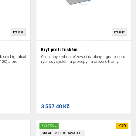
LTA1018
LTA1017
Kryt proti třískám
blony Lignatool
Ochranný kryt na frézovací šablony Lignatool pro
T120) a pro
rybinový systém a pro čepy na dřevěné trámy.
3 557.40 Kč
FESTOOL
-15%
SKLADEM U DODAVATELE