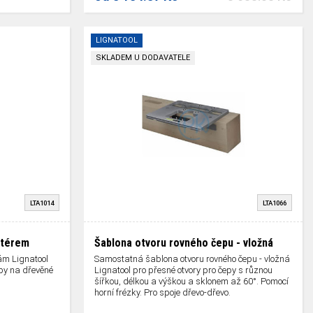
LIGNATOOL
SKLADEM U DODAVATELE
LTA1014
LTA1066
ptérem
Šablona otvoru rovného čepu - vložná
ám Lignatool
Samostatná šablona otvoru rovného čepu - vložná
epy na dřevěné
Lignatool pro přesné otvory pro čepy s různou
šířkou, délkou a výškou a sklonem až 60°. Pomocí
horní frézky. Pro spoje dřevo-dřevo.