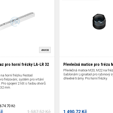
496938
az pro horní frézky LA-LR 32
Převlečná matice pro frézu
Převlečná matice M20, M22 na fréz
šablonám Lignatool pro rybinový 
na horní frézku Festool.
dřevěné trámy. Pro horní frézky.
pro frézování, systém pro vrtání
Pro spojení 2 lišt s řadou otvorů.
, 32 mm.
674.70 Kč
Kč
1 587.52 Kč
1 490.72 Kč