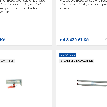
ních frézovacích šablon Lignatool
Víceúčelová frézovací šablona Fest
né vyfrézované drážky ve dřevě
všechny horní frézky s úchytem pro
rézky v různých hloubkách a
kroužky.
lon 20°.
 Kč
od
8 430.61 Kč
LIGNATOOL
ODAVATELE
SKLADEM U DODAVATELE