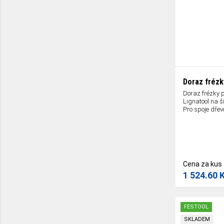
Doraz frézk
Doraz frézky p
Lignatool na š
Pro spoje dřev
Cena za kus
1 524.60 
FESTOOL
SKLADEM