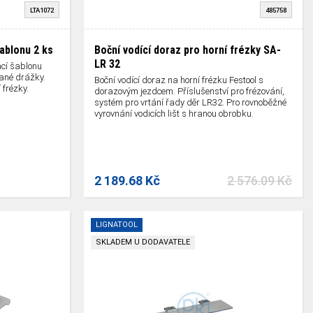
LTA1072
485758
šablonu
2 ks
Boční vodící doraz pro horní frézky SA-
LR 32
ací šablonu
vané drážky.
Boční vodící doraz na horní frézku Festool s
 frézky.
dorazovým jezdcem. Příslušenství pro frézování,
systém pro vrtání řady děr LR32. Pro rovnoběžné
vyrovnání vodicích lišt s hranou obrobku.
2 189.68 Kč
2 576.09 Kč
LIGNATOOL
SKLADEM U DODAVATELE