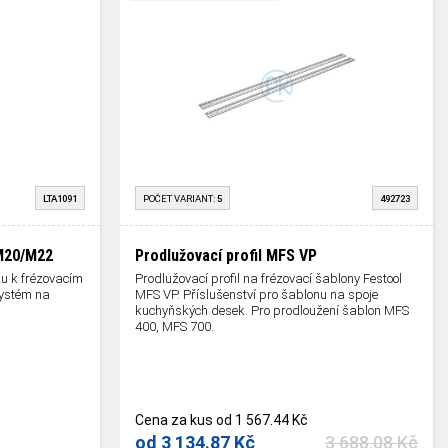
LTA1091
POČET VARIANT:
5
492723
 M20/M22
Prodlužovací profil MFS VP
u k frézovacím
Prodlužovací profil na frézovací šablony Festool
systém na
MFS VP. Příslušenství pro šablonu na spoje
kuchyňských desek. Pro prodloužení šablon MFS
400, MFS 700.
Cena za kus
od
1 567.44 Kč
od
3 134.87 Kč
3 688.08 Kč