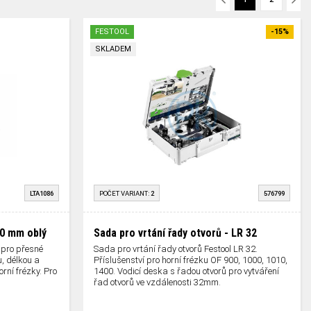
FESTOOL
-15%
SKLADEM
LTA1086
POČET VARIANT:
2
576799
40 mm oblý
Sada pro vrtání řady otvorů - LR 32
 pro přesné
Sada pro vrtání řady otvorů Festool LR 32.
u, délkou a
Příslušenství pro horní frézku OF 900, 1000, 1010,
rní frézky. Pro
1400. Vodicí deska s řadou otvorů pro vytváření
řad otvorů ve vzdálenosti 32mm.