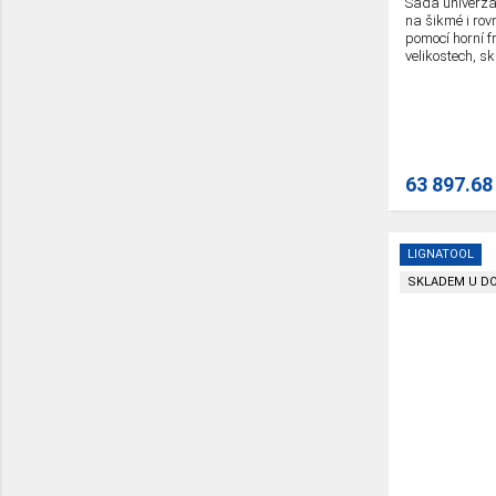
Sada univerzál
na šikmé i rov
pomocí horní f
velikostech, sk
63 897.68
LIGNATOOL
SKLADEM U D