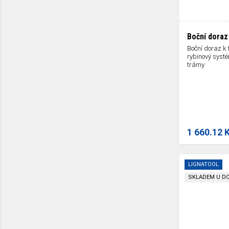
Boční doraz
Boční doraz k
rybinový systé
trámy.
1 660.12 
LIGNATOOL
SKLADEM U D