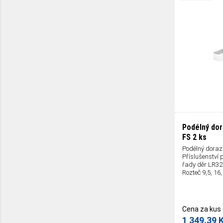
Podélný dor
FS
2 ks
Podélný doraz 
Příslušenství 
řady děr LR32. 
Rozteč 9,5, 16
Cena za kus
1 349.39 