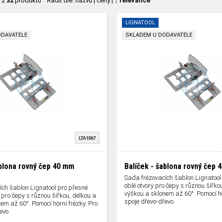
z
32
produktů
Řadit dle:
názvu
|
ceny
|
↓ relevance
LIGNATOOL
ODAVATELE
SKLADEM U DODAVATELE
LTA1067
ablona rovný čep 40 mm
Balíček - šablona rovný čep 
Sada frézovacích šablon Lignatool
oblé otvory pro čepy s různou šířko
ích šablon Lignatool pro přesné
výškou a sklonem až 60°. Pomocí ho
 pro čepy s různou šířkou, délkou a
spoje dřevo-dřevo.
em až 60°. Pomocí horní frézky. Pro
evo.