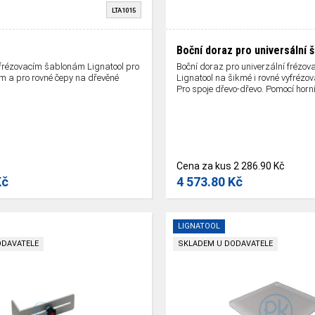
LTA1015
Boční doraz pro universální 
 frézovacím šablonám Lignatool pro
Boční doraz pro univerzální frézov
m a pro rovné čepy na dřevěné
Lignatool na šikmé i rovné vyfrézo
Pro spoje dřevo-dřevo. Pomocí horní
Cena za kus
2 286.90 Kč
Kč
4 573.80 Kč
LIGNATOOL
ODAVATELE
SKLADEM U DODAVATELE