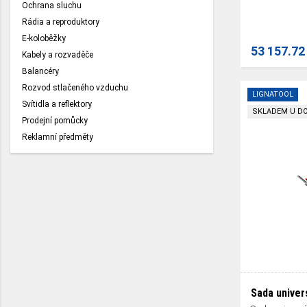
Ochrana sluchu
Rádia a reproduktory
E-koloběžky
53 157.72
Kabely a rozvaděče
Balancéry
Rozvod stlačeného vzduchu
LIGNATOOL
Svítidla a reflektory
SKLADEM U D
Prodejní pomůcky
Reklamní předměty
Sada univer