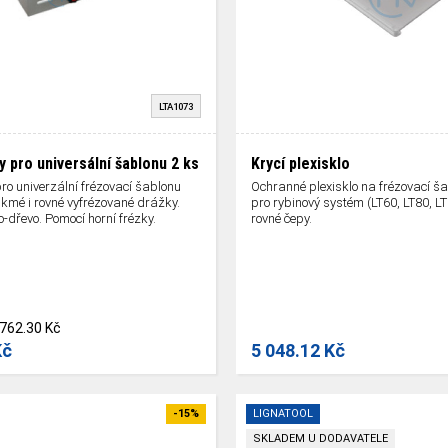
LTA1073
y pro universální šablonu
2 ks
Krycí plexisklo
ro univerzální frézovací šablonu
Ochranné plexisklo na frézovací ša
ikmé i rovné vyfrézované drážky.
pro rybinový systém (LT60, LT80, L
o-dřevo. Pomocí horní frézky.
rovné čepy.
762.30 Kč
Kč
5 048.12 Kč
-15%
LIGNATOOL
SKLADEM U DODAVATELE