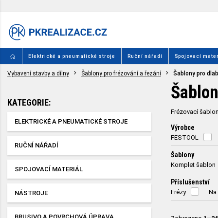
Elektrické a pneumatické stroje
Ruční nářadí
Spojovací mater
Vybavení stavby a dílny
Šablony pro frézování a řezání
Šablony pro dla
Šablon
KATEGORIE:
Frézovací šablon
ELEKTRICKÉ A PNEUMATICKÉ STROJE
Výrobce
FESTOOL
RUČNÍ NÁŘADÍ
Šablony
Komplet šablon
SPOJOVACÍ MATERIÁL
Příslušenství
Frézy
Na
NÁSTROJE
BRUSIVO A POVRCHOVÁ ÚPRAVA