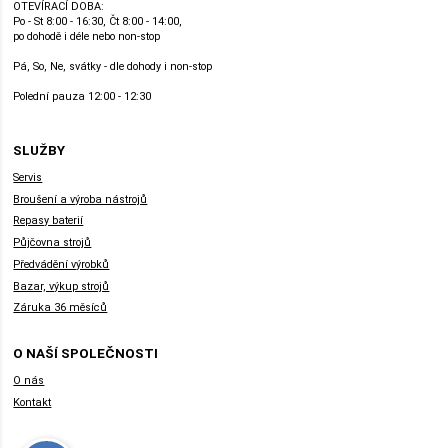
OTEVÍRACÍ DOBA:
Po - St 8:00 - 16:30, Čt 8:00 - 14:00,
po dohodě i déle nebo non-stop
Pá, So, Ne, svátky - dle dohody i non-stop
Polední pauza 12:00 - 12:30
SLUŽBY
Servis
Broušení a výroba nástrojů
Repasy baterií
Půjčovna strojů
Předvádění výrobků
Bazar, výkup strojů
Záruka 36 měsíců
O NAŠÍ SPOLEČNOSTI
O nás
Kontakt