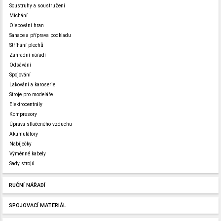
Soustruhy a soustružení
Míchání
Olepování hran
Sanace a příprava podkladu
Stříhání plechů
Zahradní nářadí
Odsávání
Spojování
Lakování a karoserie
Stroje pro modeláře
Elektrocentrály
Kompresory
Úprava stlačeného vzduchu
Akumulátory
Nabíječky
Výměnné kabely
Sady strojů
RUČNÍ NÁŘADÍ
SPOJOVACÍ MATERIÁL