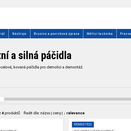
iál
Nástroje
Brusivo a povrchová úprava
Měřící technika
Pracov
ní a silná páčidla
 ocelová, kovaná páčidla pro demolici a demontáž.
z
4
produktů
Řadit dle:
názvu
|
ceny
|
↓ relevance
RENNSTEIG