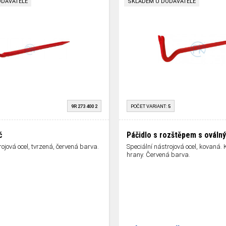
ODAVATELE
SKLADEM U DODAVATELE
9R 273 400 2
POČET VARIANT:
5
č
Páčidlo s rozštěpem s ováln
rojová ocel, tvrzená, červená barva.
Speciální nástrojová ocel, kovaná.
hrany. Červená barva.