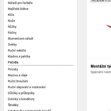
SKLADEM U D
Nářadí pro řezbáře
Malířské štětce
Klíče
Nože
Nůžky
Ráčny
Momentové nářadí
Svěrky
Ruční sekáče
Kladiva a paličky
Páčidla
Montážní ty
Pinzety
Speciální nást
Maziva a oleje
Ruční broušení
Ruční olejování a voskování
Důlčíky a průbojníky
Dutinky a konektory
Škrabky