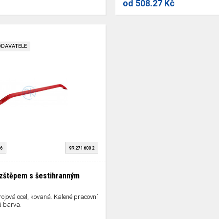
od
508.27 Kč
ODAVATELE
6
9R 271 600 2
ozštěpem s šestihranným
rojová ocel, kovaná. Kalené pracovní
á barva.