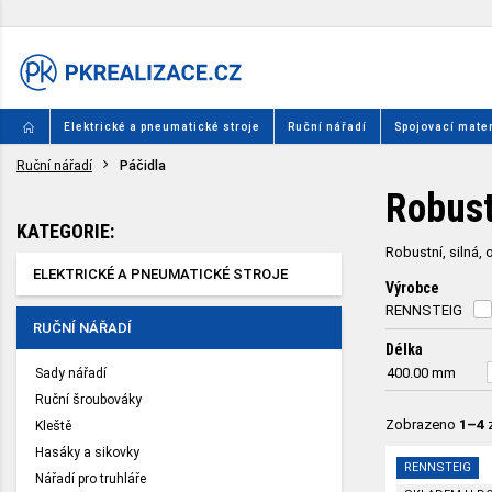
Elektrické a pneumatické stroje
Ruční nářadí
Spojovací mater
Ruční nářadí
Páčidla
Robust
KATEGORIE:
Robustní, silná,
ELEKTRICKÉ A PNEUMATICKÉ STROJE
Výrobce
RENNSTEIG
RUČNÍ NÁŘADÍ
Délka
400.00
mm
Sady nářadí
Ruční šroubováky
Zobrazeno
1–4
Kleště
Hasáky a sikovky
RENNSTEIG
Nářadí pro truhláře