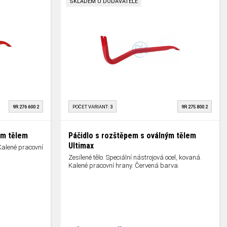
SKLADEM U DODAVATELE
9R 276 600 2
POČET VARIANT:
3
9R 275 800 2
ým tělem
Páčidlo s rozštěpem s oválným tělem
Ultimax
 Kalené pracovní
Zesílené tělo. Speciální nástrojová ocel, kovaná.
Kalené pracovní hrany. Červená barva.