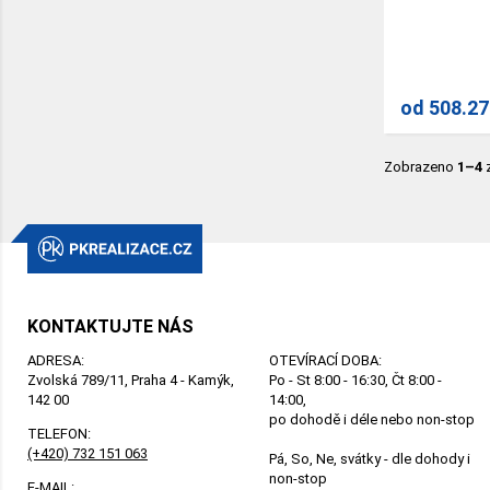
od
508.27
Zobrazeno
1–4
KONTAKTUJTE NÁS
ADRESA:
OTEVÍRACÍ DOBA:
Zvolská 789/11, Praha 4 - Kamýk,
Po - St 8:00 - 16:30, Čt 8:00 -
142 00
14:00,
po dohodě i déle nebo non-stop
TELEFON:
(+420) 732 151 063
Pá, So, Ne, svátky - dle dohody i
non-stop
E-MAIL: