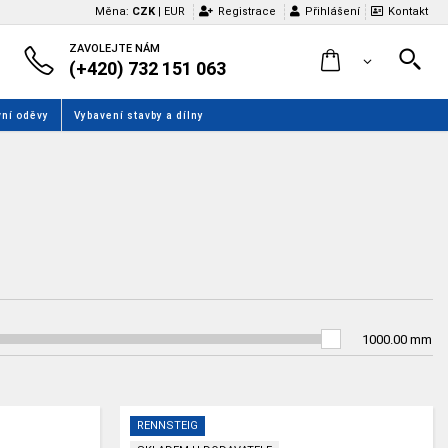
Měna:
CZK
|
EUR
Registrace
Přihlášení
Kontakt
ZAVOLEJTE NÁM
(+420) 732 151 063
ní oděvy
Vybavení stavby a dílny
1000.00
mm
RENNSTEIG