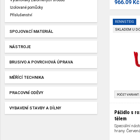
Vytahováky zalomených šroubů
966.09 Kč
Izolované pomůcky
Příslušenství
RENNSTEIG
SKLADEM U D
SPOJOVACÍ MATERIÁL
NÁSTROJE
BRUSIVO A POVRCHOVÁ ÚPRAVA
MĚŘÍCÍ TECHNIKA
PRACOVNÍ ODĚVY
POČET VARIANT:
VYBAVENÍ STAVBY A DÍLNY
Páčidlo s r
tělem
Speciální nást
hrany. Červen