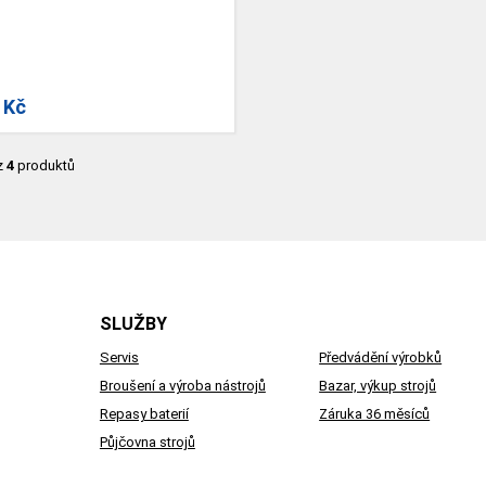
 Kč
z
4
produktů
SLUŽBY
Servis
Předvádění výrobků
Broušení a výroba nástrojů
Bazar, výkup strojů
Repasy baterií
Záruka 36 měsíců
Půjčovna strojů