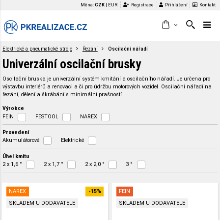
Měna:
CZK
|
EUR
Registrace
Přihlášení
Kontakt
Elektrické a pneumatické stroje
Řezání
Oscilační nářadí
Univerzální oscilační brusky
Oscilační bruska je univerzální systém kmitání a oscilačního nářadí. Je určena pro
výstavbu interiérů a renovaci a či pro údržbu motorových vozidel. Oscilační nářadí na
řezání, dělení a škrábání s minimální prašností.
Výrobce
FEIN
FESTOOL
NAREX
Provedení
Akumulátorové
Elektrické
Úhel kmitu
2 x 1,6 °
2 x 1,7 °
2 x 2,0 °
3 °
NAREX
-15%
FEIN
SKLADEM U DODAVATELE
SKLADEM U DODAVATELE