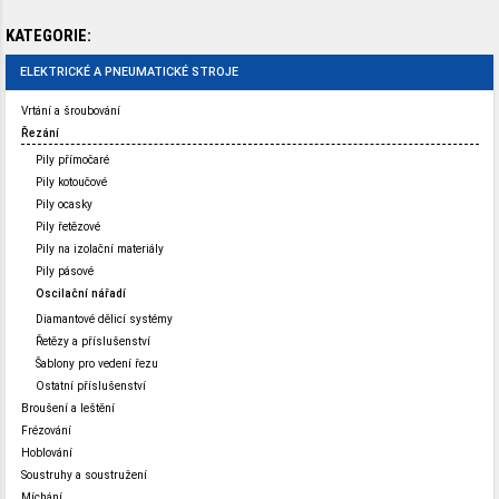
KATEGORIE:
ELEKTRICKÉ A PNEUMATICKÉ STROJE
Vrtání a šroubování
Řezání
Pily přímočaré
Pily kotoučové
Pily ocasky
Pily řetězové
Pily na izolační materiály
Pily pásové
Oscilační nářadí
Diamantové dělicí systémy
Řetězy a příslušenství
Šablony pro vedení řezu
Ostatní příslušenství
Broušení a leštění
Frézování
Hoblování
Soustruhy a soustružení
Míchání