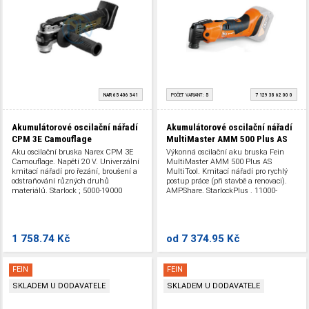
NAR 65 406 341
POČET VARIANT:
5
7 129 38 62 00 0
Akumulátorové oscilační nářadí
Akumulátorové oscilační nářadí
CPM 3E Camouflage
MultiMaster AMM 500 Plus AS
Aku oscilační bruska Narex CPM 3E
Výkonná oscilační aku bruska Fein
Camouflage. Napětí 20 V. Univerzální
MultiMaster AMM 500 Plus AS
kmitací nářadí pro řezání, broušení a
MultiTool. Kmitací nářadí pro rychlý
odstraňování různých druhů
postup práce (při stavbě a renovaci).
materiálů. Starlock ; 5000-19000
AMPShare. StarlockPlus . 11000-
kmitů/min.
18500 kmitů/min. 18 V.
1 758.74 Kč
od
7 374.95 Kč
FEIN
FEIN
SKLADEM U DODAVATELE
SKLADEM U DODAVATELE