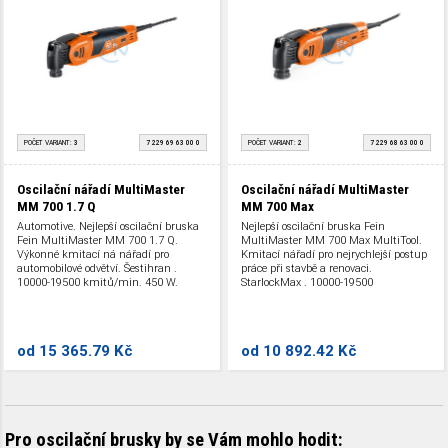
POČET VARIANT:
3
7 229 69 63 00 0
POČET VARIANT:
2
7 229 68 63 00 0
Oscilační nářadí MultiMaster
Oscilační nářadí MultiMaster
MM 700 1.7 Q
MM 700 Max
Automotive. Nejlepší oscilační bruska
Nejlepší oscilační bruska Fein
Fein MultiMaster MM 700 1.7 Q.
MultiMaster MM 700 Max MultiTool.
Výkonné kmitací ná nářadí pro
Kmitací nářadí pro nejrychlejší postup
automobilové odvětví. Šestihran .
práce při stavbě a renovaci.
10000-19500 kmitů/min. 450 W.
StarlockMax . 10000-19500
kmitů/min. 450 W.
od
15 365.79 Kč
od
10 892.42 Kč
Pro oscilační brusky by se Vám mohlo hodit: