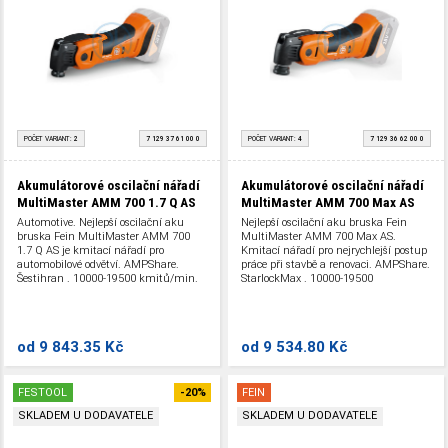
POČET VARIANT:
2
7 129 37 61 00 0
POČET VARIANT:
4
7 129 36 62 00 0
Akumulátorové oscilační nářadí
Akumulátorové oscilační nářadí
MultiMaster AMM 700 1.7 Q AS
MultiMaster AMM 700 Max AS
Automotive. Nejlepší oscilační aku
Nejlepší oscilační aku bruska Fein
bruska Fein MultiMaster AMM 700
MultiMaster AMM 700 Max AS.
1.7 Q AS je kmitací nářadí pro
Kmitací nářadí pro nejrychlejší postup
automobilové odvětví. AMPShare.
práce při stavbě a renovaci. AMPShare.
Šestihran . 10000-19500 kmitů/min.
StarlockMax . 10000-19500
18 V.
kmitů/min. 18 V.
od
9 843.35 Kč
od
9 534.80 Kč
FESTOOL
-20%
FEIN
SKLADEM U DODAVATELE
SKLADEM U DODAVATELE