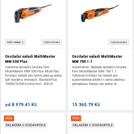
POČET VARIANT:
2
7 229 67 69 00 0
7 229 69 62 00 0
Oscilační nářadí MultiMaster
Oscilační nářadí MultiMaster
MM 500 Plus
MM 700 1.7
Výkonná oscilační bruska Fein
Automotive. Nejlepší oscilační bruska
MultiMaster MM 500 Plus MultiTool.
Fein MultiMaster MM 700 1.7.
Kmitací nářadí pro rychlý postup práce
Výkonné kmitací ná nářadí pro
(při stavbě a renovaci). StarlockPlus .
automobilové odvětví s extra plochou
10000-19500 kmitů/min. 350 W.
převodovou hlavou pro práce ve
stísněných meziprostorech. Šestihran .
10000-19500 kmitů/min. 450 W.
od
8 979.41 Kč
15 365.79 Kč
FEIN
FEIN
SKLADEM U DODAVATELE
SKLADEM U DODAVATELE