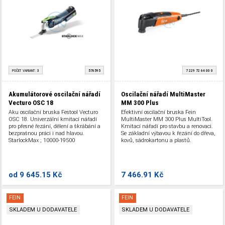
POČET VARIANT:
3
576595
7 229 72 64 00 0
Akumulátorové oscilační nářadí
Oscilační nářadí MultiMaster
Vecturo OSC 18
MM 300 Plus
Aku oscilační bruska Festool Vecturo
Efektivní oscilační bruska Fein
OSC 18. Univerzální kmitací nářadí
MultiMaster MM 300 Plus MultiTool.
pro přesné řezání, dělení a škrábání a
Kmitací nářadí pro stavbu a renovaci.
bezprašnou práci i nad hlavou.
Se základní výbavou k řezání do dřeva,
StarlockMax ; 10000-19500
kovů, sádrokartonu a plastů.
kmitů/min.
StarlockPlus . 12000-20000
kmitů/min. 250 W.
od
9 645.15 Kč
7 466.91 Kč
FEIN
FEIN
SKLADEM U DODAVATELE
SKLADEM U DODAVATELE