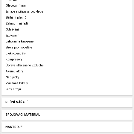
Olepování hran
Sanace a příprava podkladu
Stříhání plechů
Zahradní nářadí
Odsávání
Spojování
Lakování a karoserie
Stroje pro modeláře
Elektrocentrály
Kompresory
Úprava stlačeného vzduchu
Akumulátory
Nabíječky
Výměnné kabely
Sady strojů
RUČNÍ NÁŘADÍ
SPOJOVACÍ MATERIÁL
NÁSTROJE