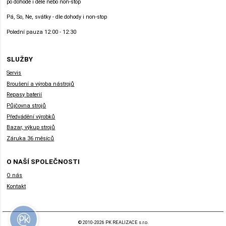
po dohodě i déle nebo non-stop
Pá, So, Ne, svátky - dle dohody i non-stop
Polední pauza 12:00 - 12:30
SLUŽBY
Servis
Broušení a výroba nástrojů
Repasy baterií
Půjčovna strojů
Předvádění výrobků
Bazar, výkup strojů
Záruka 36 měsíců
O NAŠÍ SPOLEČNOSTI
O nás
Kontakt
© 2010-2026 PK REALIZACE s.r.o.