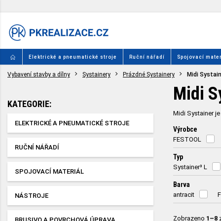
Elektrické a pneumatické stroje
Ruční nářadí
Spojovací mater
Vybavení stavby a dílny
Systainery
Prázdné Systainery
Midi Systain
Midi S
KATEGORIE:
Midi Systainer je
ELEKTRICKÉ A PNEUMATICKÉ STROJE
Výrobce
FESTOOL
RUČNÍ NÁŘADÍ
Typ
Systainer³ L
SPOJOVACÍ MATERIÁL
Barva
antracit
F
NÁSTROJE
Zobrazeno
1–8
BRUSIVO A POVRCHOVÁ ÚPRAVA