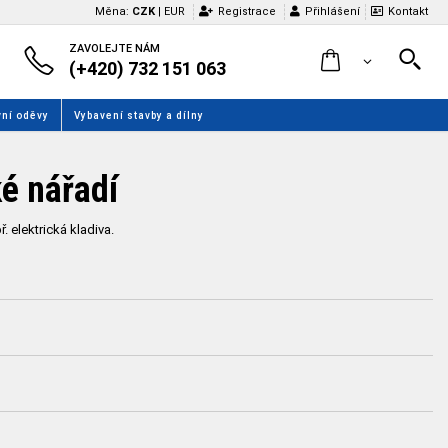
Měna:
CZK
|
EUR
Registrace
Přihlášení
Kontakt
ZAVOLEJTE NÁM
(+420) 732 151 063
ní oděvy
Vybavení stavby a dílny
ké nářadí
. elektrická kladiva.