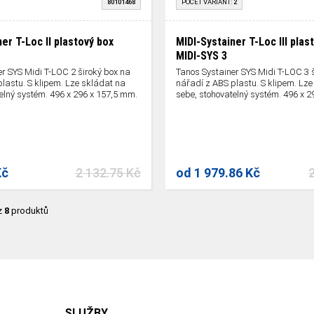
80101468
POČET VARIANT:
2
er T-Loc II plastový box
MIDI-Systainer T-Loc III plas
MIDI-SYS 3
r SYS Midi T-LOC 2 široký box na
Tanos Systainer SYS Midi T-LOC 3 
lastu. S klipem. Lze skládat na
nářadí z ABS plastu. S klipem. Lze
elný systém. 496 x 296 x 157,5 mm.
sebe, stohovatelný systém. 496 x 
Kč
2 132.75 Kč
od
1 979.86 Kč
z
8
produktů
SLUŽBY