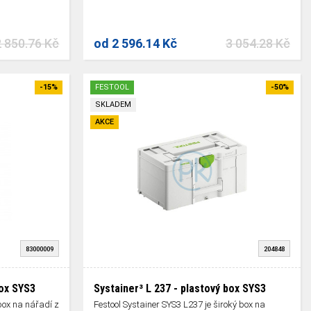
2 850.76 Kč
od
2 596.14 Kč
3 054.28 Kč
-15%
FESTOOL
-50%
SKLADEM
AKCE
83000009
204848
box SYS3
Systainer³ L 237 - plastový box SYS3
box na nářadí z
Festool Systainer SYS3 L237 je široký box na