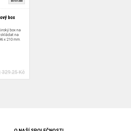
80101388
tový box
široký box na
 skládat na
296 x 210 mm.
2 329.25 Kč
O NAŠÍ SPOLEČNOSTI