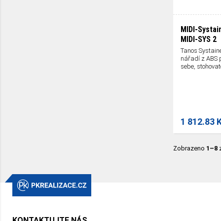
MIDI-Systain
MIDI-SYS 2
Tanos Systaine
nářadí z ABS p
sebe, stohovat
1 812.83 
Zobrazeno
1–8
KONTAKTUJTE NÁS