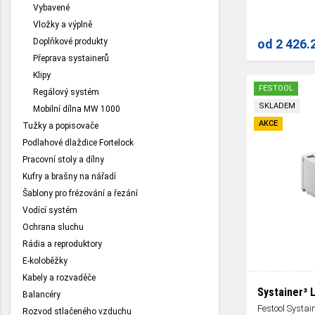
Vybavené
Vložky a výplně
Doplňkové produkty
od
2 426.
Přeprava systainerů
Klipy
FESTOOL
Regálový systém
SKLADEM
Mobilní dílna MW 1000
AKCE
Tužky a popisovače
Podlahové dlaždice Fortelock
Pracovní stoly a dílny
Kufry a brašny na nářadí
Šablony pro frézování a řezání
Vodící systém
Ochrana sluchu
Rádia a reproduktory
E-koloběžky
Kabely a rozvaděče
Systainer³ 
Balancéry
Festool Systai
Rozvod stlačeného vzduchu