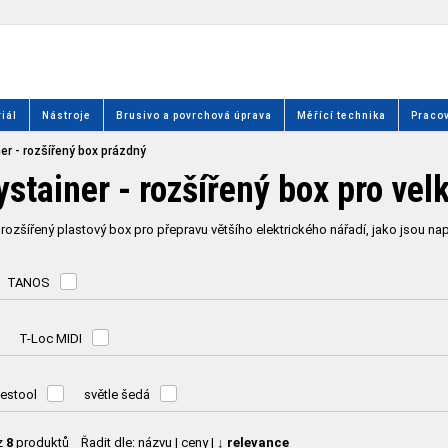
iál
Nástroje
Brusivo a povrchová úprava
Měřící technika
Pracov
er - rozšířený box prázdný
ystainer - rozšířený box pro vel
 rozšířený plastový box pro přepravu většího elektrického nářadí, jako jsou např
TANOS
T-Loc MIDI
estool
světle šedá
z
8
produktů
Řadit dle:
názvu
|
ceny
|
↓ relevance