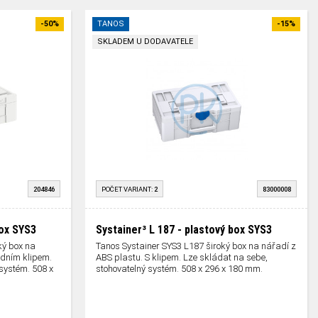
-50%
TANOS
-15%
SKLADEM U DODAVATELE
204846
POČET VARIANT:
2
83000008
box SYS3
Systainer³ L 187 - plastový box SYS3
ký box na
Tanos Systainer SYS3 L187 široký box na nářadí z
edním klipem.
ABS plastu. S klipem. Lze skládat na sebe,
systém. 508 x
stohovatelný systém. 508 x 296 x 180 mm.