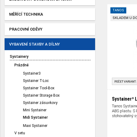
TANOS
MĚŘÍCÍ TECHNIKA
SKLADEM U D
PRACOVNÍ ODĚVY
VYBAVENÍ STAVBY A DÍLNY
Systainery
Prázdné
Systainer3
Systainer T-Loc
POČET VARIANT:
Systainer Tool-Box
Systainer Storage Box
Systainer³ 
Systainer zásuvkovy
Tanos Systain
Mini Systainer
ABS plastu. S 
stohovatelný 
Midi Systainer
Maxi Systainer
V setu