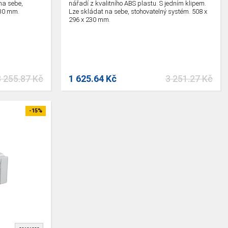
na sebe,
nářadí z kvalitního ABS plastu. S jedním klipem.
230 mm.
Lze skládat na sebe, stohovatelný systém. 508 x
296 x 230 mm.
3 255.87 Kč
1 625.64 Kč
3 251.27 Kč
-15%