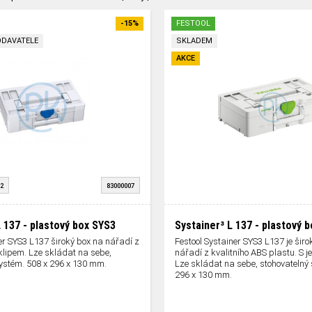
-15%
FESTOOL
ODAVATELE
SKLADEM
AKCE
2
83000007
L 137 - plastový box SYS3
Systainer³ L 137 - plastový 
er SYS3 L137 široký box na nářadí z
Festool Systainer SYS3 L137 je širo
klipem. Lze skládat na sebe,
nářadí z kvalitního ABS plastu. S j
systém. 508 x 296 x 130 mm.
Lze skládat na sebe, stohovatelný 
296 x 130 mm.