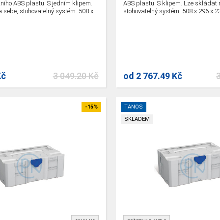
tního ABS plastu. S jedním klipem.
ABS plastu. S klipem. Lze skládat 
 sebe, stohovatelný systém. 508 x
stohovatelný systém. 508 x 296 x 
Kč
3 049.20 Kč
od
2 767.49 Kč
-15%
TANOS
SKLADEM