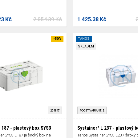
23 Kč
2 854.39 Kč
1 425.38 Kč
-50%
TANOS
SKLADEM
204847
POČET VARIANT:
2
L 187 - plastový box SYS3
Systainer³ L 237 - plastový 
ner SYS3 L187 je široký box na
Tanos Systainer SYS3 L237 široký 