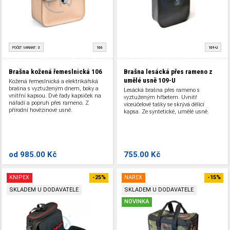
POČET VARIANT:
3
106
109-U
Brašna kožená řemeslnická 106
Brašna lesácká přes rameno z
umělé usně 109-U
Kožená řemeslnická a elektrikářská
brašna s vyztuženým dnem, boky a
Lesácká brašna přes rameno s
vnitřní kapsou. Dvě řady kapsiček na
vyztuženým hřbetem. Uvnitř
nářadí a popruh přes rameno. Z
víceúčelové tašky se skrývá dělící
přírodní hovězinové usně.
kapsa. Ze syntetické, umělé usně.
od
985.00 Kč
755.00 Kč
KNIPEX
-25%
NAREX
-15%
SKLADEM U DODAVATELE
SKLADEM U DODAVATELE
NOVINKA