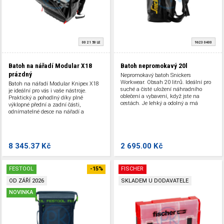
00 21 50 LE
9623 0400
Batoh na nářadí Modular X18
Batoh nepromokavý 20l
prázdný
Nepromokavý batoh Snickers
Workwear. Obsah 20 litrů. Ideální pro
Batoh na nářadí Modular Knipex X18
suché a čisté uložení náhradního
je ideální pro vás i vaše nástroje.
oblečení a vybavení, když jste na
Praktický a pohodlný díky plně
cestách. Je lehký a odolný a má
výklopné přední a zadní části,
svařované švy, polstrovaná záda,
odnímatelné desce na nářadí a
nastavitelný hrudní popruh a ramenní
polstrování na zádech.
popruhy.
8 345.37 Kč
2 695.00 Kč
FESTOOL
-15%
FISCHER
OD ZÁŘÍ 2026
SKLADEM U DODAVATELE
NOVINKA