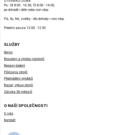
OTEVÍRACÍ DOBA:
Po - St 8:00 - 16:30, Čt 8:00 - 14:00,
po dohodě i déle nebo non-stop
Pá, So, Ne, svátky - dle dohody i non-stop
Polední pauza 12:00 - 12:30
SLUŽBY
Servis
Broušení a výroba nástrojů
Repasy baterií
Půjčovna strojů
Předvádění výrobků
Bazar, výkup strojů
Záruka 36 měsíců
O NAŠÍ SPOLEČNOSTI
O nás
Kontakt