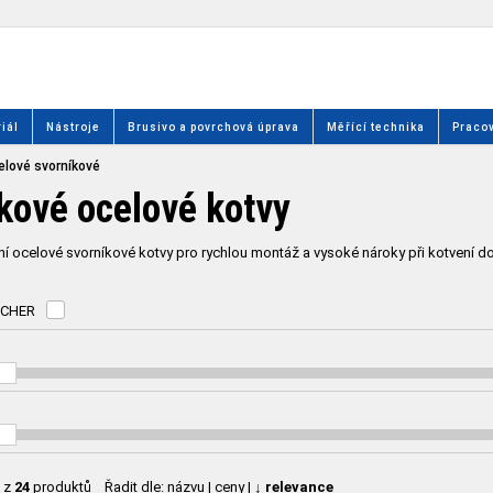
iál
Nástroje
Brusivo a povrchová úprava
Měřící technika
Pracov
elové svorníkové
kové ocelové kotvy
í ocelové svorníkové kotvy pro rychlou montáž a vysoké nároky při kotvení d
SCHER
z
24
produktů
Řadit dle:
názvu
|
ceny
|
↓ relevance