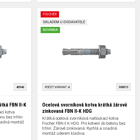
FISCHER
SKLADEM U DODAVATELE
NOVINKA
40946
POČET VARIANT:
4
508013
tká FBN II-K
Ocelová svorníková kotva krátká žárově
zinkovaná FBN II-K HDG
ací kotva
nu bez trhlin.
Krátká ocelová svorníková natloukací kotva
snadná montáž
Fischer FBN II K HDG. Pro kotvení do betonu bez
trhlin. Žárově zinkovaná. Rychlá a snadná
montáž úderem kladiva.