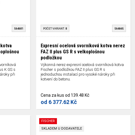
564681
POČET VARIANT:
8
564665
 kotva
Expresní ocelová svorníková kotva nerez
lkoplošnou
FAZ II plus GS R s velkoplošnou
podložkou
vorníková
Výkonná nerez expresní ocelová svorníková kotva
us K GS s
Fischer s podložkou FAZ II plus GS R s
ároky při
jednoduchou instalací pro vysoké nároky při
kotvení do betonu.
Cena za kus
od
139.48 Kč
od
6 377.62 Kč
FISCHER
SKLADEM U DODAVATELE