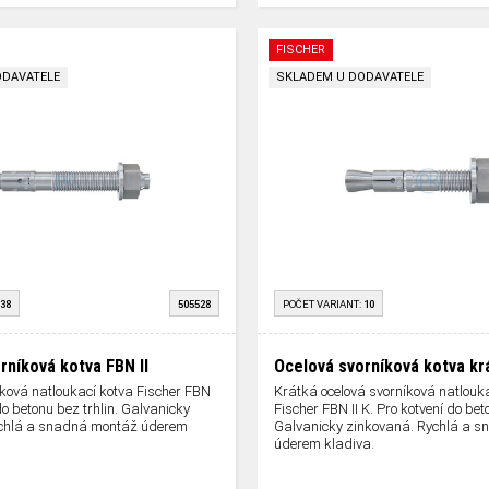
FISCHER
ODAVATELE
SKLADEM U DODAVATELE
38
505528
POČET VARIANT:
10
rníková kotva FBN II
Ocelová svorníková kotva krá
ková natloukací kotva Fischer FBN
Krátká ocelová svorníková natlouk
 do betonu bez trhlin. Galvanicky
Fischer FBN II K. Pro kotvení do beto
ychlá a snadná montáž úderem
Galvanicky zinkovaná. Rychlá a 
úderem kladiva.