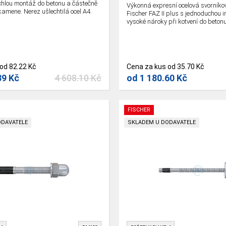
chlou montáž do betonu a částečně
Výkonná expresní ocelová svorníko
kamene. Nerez ušlechtilá ocel A4.
Fischer FAZ II plus s jednoduchou i
vysoké nároky při kotvení do betonu
od
82.22 Kč
Cena za kus
od
35.70 Kč
89 Kč
4 608.10 Kč
od
1 180.60 Kč
FISCHER
ODAVATELE
SKLADEM U DODAVATELE