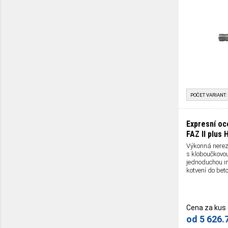
POČET VARIANT:
Expresní oc
FAZ II plus
Výkonná nerez
s kloboučkovou
jednoduchou in
kotvení do bet
Cena za kus
od
5 626.