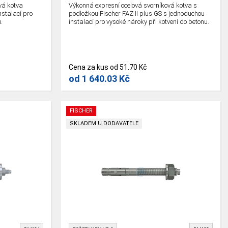
vá kotva
Výkonná expresní ocelová svorníková kotva s
nstalací pro
podložkou Fischer FAZ II plus GS s jednoduchou
.
instalací pro vysoké nároky při kotvení do betonu.
Cena za kus
od
51.70 Kč
od
1 640.03 Kč
FISCHER
SKLADEM U DODAVATELE