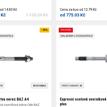
od
14.83 Kč
Cena za kus
od
12.79 Kč
 Kč
1 133.29 Kč
od
775.03 Kč
-15%
FISCHER
ODAVATELE
SKLADEM U DODAVATELE
19
9X10132BAZ
POČET VARIANT:
35
otva nerez BAZ A4
Expresní ocelová svorníková 
plus
ová svorníková kotva Celo BAZ