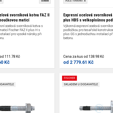
4
564688
POČET VARIANT:
4
elová svorníková kotva FAZ II
Expresní ocelová svorníková 
oboučkovou maticí
plus HBS s velkoplošnou pod
sní ocelová svorníková kotva s
Výkonná expresní ocelová svorníko
aticí Fischer FAZ II plus H s
podložkou pro tesařské konstrukce 
stalací pro vysoké nároky při
plus GS s jednoduchou instalací při
onu.
betonu.
od
111.78 Kč
Cena za kus
od
138.98 Kč
60 Kč
od
2 779.61 Kč
FISCHER
ODAVATELE
SKLADEM U DODAVATELE