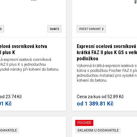
5
564672
POČET VARIANT:
2
elová svorníková kotva
Expresní ocelová svorníková
I plus K
krátká FAZ II plus K GS s ve
podložkou
á expresní ocelová svorníková
FAZ II plus K s jednoduchou
Výkonná krátká expresní ocelová s
vysoké nároky při kotvení do betonu.
kotva s podložkou Fischer FAZ II pl
jednoduchou instalací pro vysoké n
kotvení do betonu.
od
23.74 Kč
Cena za kus
od
52.89 Kč
01 Kč
od
1 389.81 Kč
FISCHER
ODAVATELE
SKLADEM U DODAVATELE