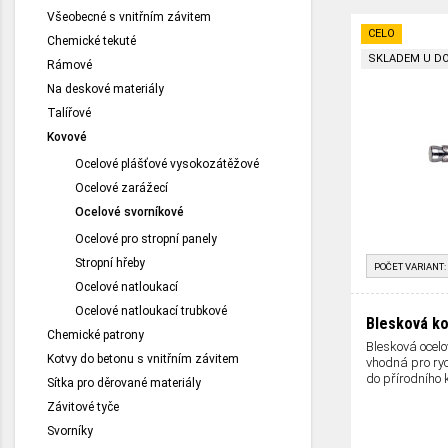
Všeobecné s vnitřním závitem
CELO
Chemické tekuté
SKLADEM U D
Rámové
Na deskové materiály
Talířové
Kovové
Ocelové plášťové vysokozátěžové
Ocelové zarážecí
Ocelové svorníkové
Ocelové pro stropní panely
Stropní hřeby
POČET VARIANT:
Ocelové natloukací
Ocelové natloukací trubkové
Blesková k
Chemické patrony
Blesková ocel
Kotvy do betonu s vnitřním závitem
vhodná pro ry
do přírodního
Sítka pro děrované materiály
Závitové tyče
Svorníky