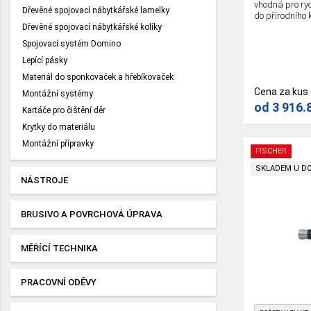
vhodná pro ry
Dřevěné spojovací nábytkářské lamelky
do přírodního 
Dřevěné spojovací nábytkářské kolíky
Spojovací systém Domino
Lepící pásky
Materiál do sponkovaček a hřebíkovaček
Cena za kus
Montážní systémy
od
3 916.
Kartáče pro čištění děr
Krytky do materiálu
Montážní přípravky
FISCHER
SKLADEM U D
NÁSTROJE
BRUSIVO A POVRCHOVÁ ÚPRAVA
MĚŘÍCÍ TECHNIKA
PRACOVNÍ ODĚVY