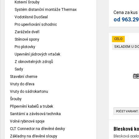
Kotevní šrouby
Systém distanční montáže Thermax
Cena za kus
Vodotěsné DuoSeal
od
963.29
Pro upevňování schodnic
Zarážeče dveří
CELO
Stěnové spony
Pro plotovky
SKLADEM U D
Upevnění jádrových vrtaček
Z obnovitelných zdrojů
Sady
Stavební chemie
Vruty do dřeva
Vruty do sádrokartonu
Šrouby
Připevnění kabelů a trubek
POČET VARIANT:
Sanitární a závěsová technika
Volné rybinové spoje
Blesková k
CLT Connector na dřevěné desky
Blesková ocel
Základny na dřevěné sloupy