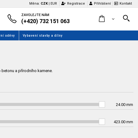
Měna:
CZK
|
EUR
Registrace
Přihlášení
Kontakt
ZAVOLEJTE NÁM
(+420) 732 151 063
ní oděvy
Vybavení stavby a dílny
o betonu a přírodního kamene.
24.00
mm
423.00
mm