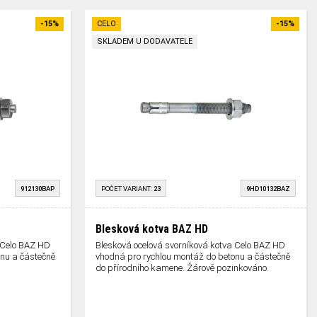
-15%
CELO
-15%
SKLADEM U DODAVATELE
912130BAP
POČET VARIANT:
23
9HD10132BAZ
Blesková kotva BAZ HD
 Celo BAZ HD
Blesková ocelová svorníková kotva Celo BAZ HD
nu a částečně
vhodná pro rychlou montáž do betonu a částečně
.
do přírodního kamene. Žárově pozinkováno.