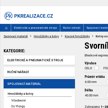
Elektrické a pneumatické stroje
Ruční nářadí
Spojovací mater
Spojovací materiál
Hmoždinky a kotvy
Kovové hmoždinky
Kotvy oc
Svorní
KATEGORIE:
Bleskové expresn
ELEKTRICKÉ A PNEUMATICKÉ STROJE
Výrobce
CELO
FI
RUČNÍ NÁŘADÍ
Průměr vrtáku
6.00
mm
SPOJOVACÍ MATERIÁL
Délka
Hmoždinky a kotvy
40.00
mm
Všeobecné
Do Ytongu
Zobrazeno
1–24