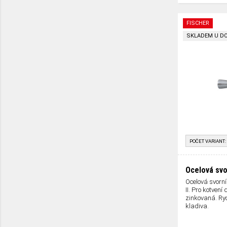
FISCHER
SKLADEM U D
POČET VARIANT:
Ocelová svo
Ocelová svorní
II. Pro kotvení
zinkovaná. R
kladiva.