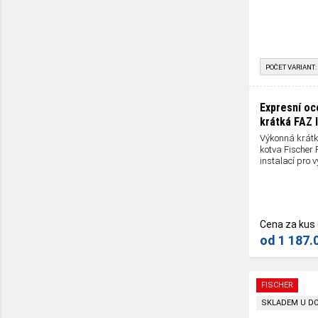
POČET VARIANT:
Expresní oc
krátká FAZ I
Výkonná krátk
kotva Fischer 
instalací pro 
Cena za kus
od
1 187.
FISCHER
SKLADEM U D