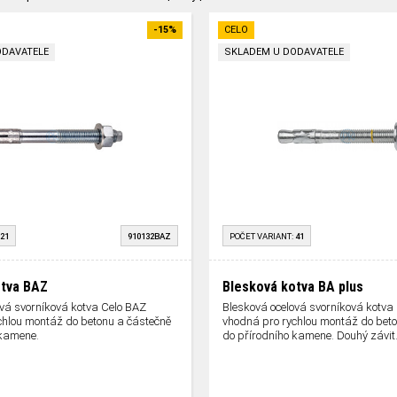
-15%
CELO
ODAVATELE
SKLADEM U DODAVATELE
21
910132BAZ
POČET VARIANT:
41
otva BAZ
Blesková kotva BA plus
ová svorníková kotva Celo BAZ
Blesková ocelová svorníková kotva
chlou montáž do betonu a částečně
vhodná pro rychlou montáž do beto
 kamene.
do přírodního kamene. Douhý závit