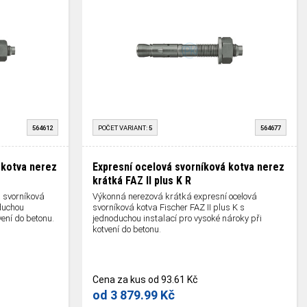
564612
POČET VARIANT:
5
564677
 kotva nerez
Expresní ocelová svorníková kotva nerez
krátká FAZ II plus K R
 svorníková
Výkonná nerezová krátká expresní ocelová
oduchou
svorníková kotva Fischer FAZ II plus K s
vení do betonu.
jednoduchou instalací pro vysoké nároky při
kotvení do betonu.
Cena za kus
od
93.61 Kč
od
3 879.99 Kč