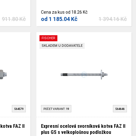
Cena za kus
od
18.26 Kč
911.80 Kč
od
1 185.04 Kč
1 394.16 Kč
FISCHER
SKLADEM U DODAVATELE
564579
POČET VARIANT:
19
564646
kotva FAZ II
Expresní ocelová svorníková kotva FAZ II
plus GS s velkoplošnou podložkou