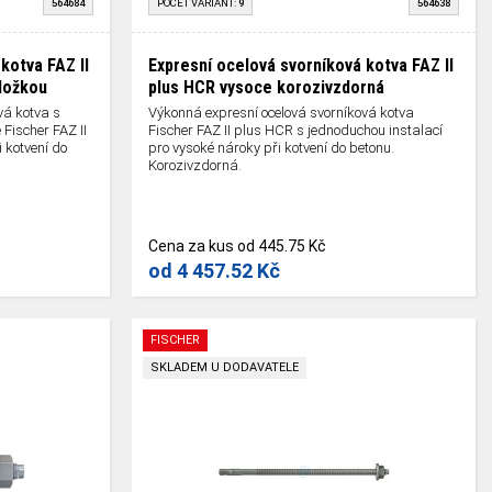
564684
POČET VARIANT:
9
564638
kotva FAZ II
Expresní ocelová svorníková kotva FAZ II
ložkou
plus HCR vysoce korozivzdorná
vá kotva s
Výkonná expresní ocelová svorníková kotva
Fischer FAZ II
Fischer FAZ II plus HCR s jednoduchou instalací
 kotvení do
pro vysoké nároky při kotvení do betonu.
Korozivzdorná.
Cena za kus
od
445.75 Kč
od
4 457.52 Kč
FISCHER
SKLADEM U DODAVATELE