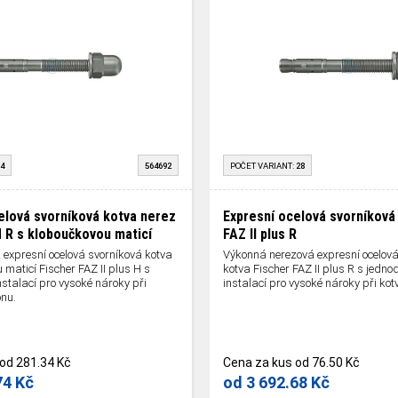
4
564692
POČET VARIANT:
28
elová svorníková kotva nerez
Expresní ocelová svorníková
 H R s kloboučkovou maticí
FAZ II plus R
 expresní ocelová svorníková kotva
Výkonná nerezová expresní ocelová
 maticí Fischer FAZ II plus H s
kotva Fischer FAZ II plus R s jedn
stalací pro vysoké nároky při
instalací pro vysoké nároky při kot
onu.
od
281.34 Kč
Cena za kus
od
76.50 Kč
74 Kč
od
3 692.68 Kč