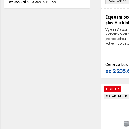
POČET VARIANT:
VYBAVENÍ STAVBY A DÍLNY
Expresní oc
plus H s kl
Výkonná expre
kloboučkovou m
jednoduchou in
kotvení do bet
Cena za kus
od
2 235.
FISCHER
SKLADEM U D