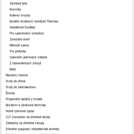
Závitové tyče
Svorníky
Kotevní šrouby
Systém distanční montáže Thermax
Vodotěsné DuoSeal
Pro upevňování schodnic
Zarážeče dveří
Stěnové spony
Pro plotovky
Upevnění jádrových vrtaček
Z obnovitelných zdrojů
Sady
Stavební chemie
Vruty do dřeva
Vruty do sádrokartonu
Šrouby
Připevnění kabelů a trubek
Sanitární a závěsová technika
Volné rybinové spoje
CLT Connector na dřevěné desky
Základny na dřevěné sloupy
Dřevěné spojovací nábytkářské lamelky