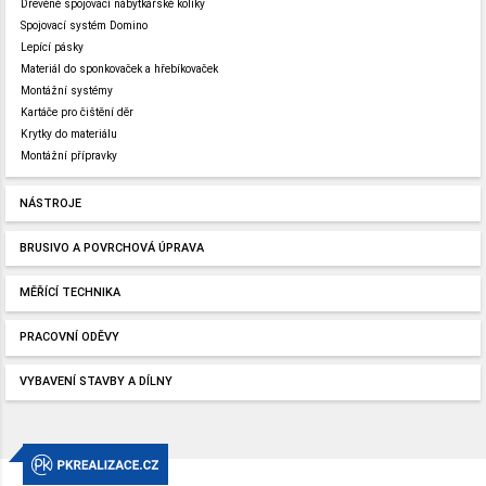
Dřevěné spojovací nábytkářské kolíky
Spojovací systém Domino
Lepící pásky
Materiál do sponkovaček a hřebíkovaček
Montážní systémy
Kartáče pro čištění děr
Krytky do materiálu
Montážní přípravky
NÁSTROJE
BRUSIVO A POVRCHOVÁ ÚPRAVA
MĚŘÍCÍ TECHNIKA
PRACOVNÍ ODĚVY
VYBAVENÍ STAVBY A DÍLNY