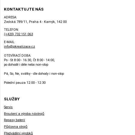
KONTAKTUJTE NÁS
ADRESA:
Zvolská 789/11, Praha 4 - Kamýk, 142 00
TELEFON:
(+420) 732 151 063
E-MAIL:
info@pkrealizace.cz
OTEVÍRACÍ DOBA:
Po - St 8:00 - 16:30, Čt 8:00 - 14:00,
po dohodě i déle nebo non-stop
Pá, So, Ne, svátky - dle dohody i non-stop
Polední pauza 12:00 - 12:30
SLUŽBY
Servis
Broušení a výroba nástrojů
Repasy baterií
Půjčovna strojů
Předvádění výrobků