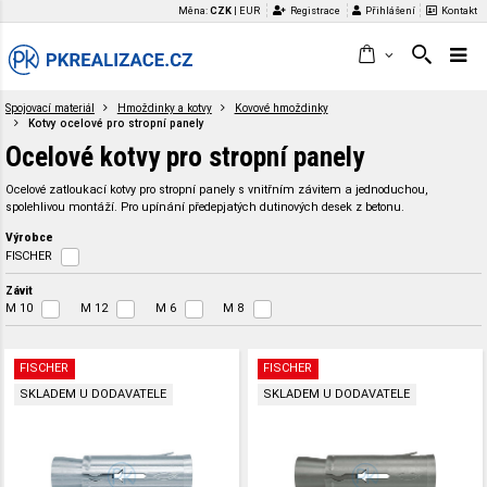
Měna:
CZK
|
EUR
Registrace
Přihlášení
Kontakt
Spojovací materiál
Hmoždinky a kotvy
Kovové hmoždinky
Kotvy ocelové pro stropní panely
Ocelové kotvy pro stropní panely
Ocelové zatloukací kotvy pro stropní panely s vnitřním závitem a jednoduchou,
spolehlivou montáží. Pro upínání předepjatých dutinových desek z betonu.
Výrobce
FISCHER
Závit
M 10
M 12
M 6
M 8
FISCHER
FISCHER
SKLADEM U DODAVATELE
SKLADEM U DODAVATELE