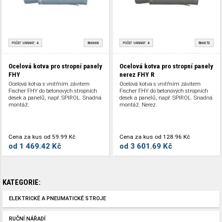
POČET VARIANT:
4
566668
POČET VARIANT:
4
566672
Ocelová kotva pro stropní panely
Ocelová kotva pro stropní panely
FHY
nerez FHY R
Ocelová kotva s vnitřním závitem
Ocelová kotva s vnitřním závitem
Fischer FHY do betonových stropních
Fischer FHY do betonových stropních
desek a panelů, např. SPIROL. Snadná
desek a panelů, např. SPIROL. Snadná
montáž.
montáž. Nerez.
Cena za kus
od
59.99 Kč
Cena za kus
od
128.96 Kč
od
1 469.42 Kč
od
3 601.69 Kč
KATEGORIE:
ELEKTRICKÉ A PNEUMATICKÉ STROJE
RUČNÍ NÁŘADÍ