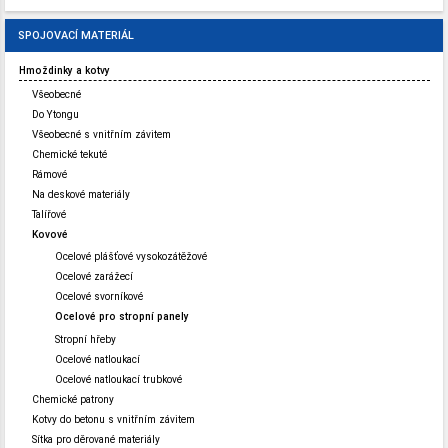
SPOJOVACÍ MATERIÁL
Hmoždinky a kotvy
Všeobecné
Do Ytongu
Všeobecné s vnitřním závitem
Chemické tekuté
Rámové
Na deskové materiály
Talířové
Kovové
Ocelové plášťové vysokozátěžové
Ocelové zarážecí
Ocelové svorníkové
Ocelové pro stropní panely
Stropní hřeby
Ocelové natloukací
Ocelové natloukací trubkové
Chemické patrony
Kotvy do betonu s vnitřním závitem
Sítka pro děrované materiály