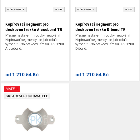
POČET VARIANT:
3
491539
POČET VARIANT:
4
491543
Kopírovací segment pro
Kopírovací segment pro
deskovou frézku Alucobond TR
deskovou frézku Dibond TR
Přesné nastavení hloubky frézování.
Přesné nastavení hloubky frézování.
Kopírovací segmenty lze jednoduše
Kopírovací segmenty lze jednoduše
vyměnit. Pro deskovou frézku PF 1200
vyměnit. Pro deskovou frézku PF 1200
Alucobond.
Dibond.
od
1 210.54 Kč
od
1 210.54 Kč
MAFELL
SKLADEM U DODAVATELE