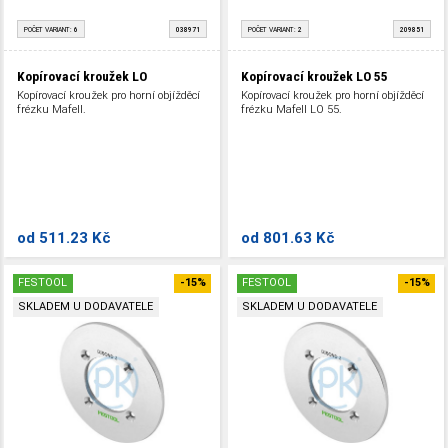
POČET VARIANT:
6
038971
POČET VARIANT:
2
209851
Kopírovací kroužek LO
Kopírovací kroužek LO 55
Kopírovací kroužek pro horní objížděcí
Kopírovací kroužek pro horní objížděcí
frézku Mafell.
frézku Mafell LO 55.
od
511.23 Kč
od
801.63 Kč
FESTOOL
-15%
FESTOOL
-15%
SKLADEM U DODAVATELE
SKLADEM U DODAVATELE