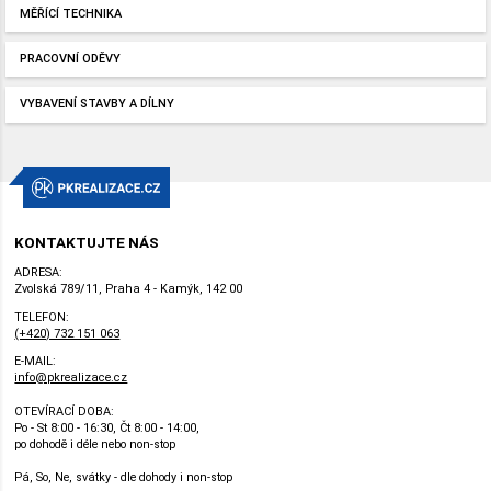
MĚŘÍCÍ TECHNIKA
PRACOVNÍ ODĚVY
VYBAVENÍ STAVBY A DÍLNY
KONTAKTUJTE NÁS
ADRESA:
Zvolská 789/11, Praha 4 - Kamýk, 142 00
TELEFON:
(+420) 732 151 063
E-MAIL:
info@pkrealizace.cz
OTEVÍRACÍ DOBA:
Po - St 8:00 - 16:30, Čt 8:00 - 14:00,
po dohodě i déle nebo non-stop
Pá, So, Ne, svátky - dle dohody i non-stop