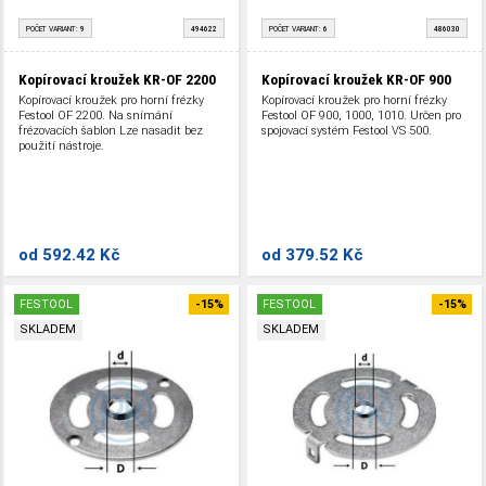
POČET VARIANT:
9
494622
POČET VARIANT:
6
486030
Kopírovací kroužek KR-OF 2200
Kopírovací kroužek KR-OF 900
Kopírovací kroužek pro horní frézky
Kopírovací kroužek pro horní frézky
Festool OF 2200. Na snímání
Festool OF 900, 1000, 1010. Určen pro
frézovacích šablon Lze nasadit bez
spojovací systém Festool VS 500.
použití nástroje.
od
592.42 Kč
od
379.52 Kč
FESTOOL
-15%
FESTOOL
-15%
SKLADEM
SKLADEM