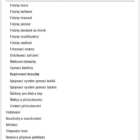
Frézky horní
Frézky kolíkové
Frézky hranové
Frézky plošné
Frézky deskové na hliník
Frézky multifunkční
Frézky sedlové
Frézovací motory
Drážkovací zařízení
Řetězové dlabačky
Upínací kleštiny
Kopírovací kroužky
Spojovací systém pomocí kolíků
Spojovací systém pomocí šablon
Šablony pro dlab a čep
Řetězy a příslušenství
Ostatní příslušenství
Hoblování
Soustruhy a soustružení
Míchání
Olepování hran
Sanace a příprava podkladu