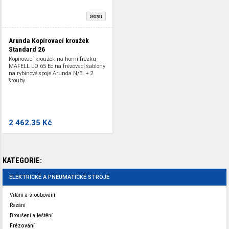
093781
Arunda Kopírovací kroužek
Standard 26
Kopírovací kroužek na horní frézku
MAFELL LO 65 Ec na frézovací šablony
na rybinové spoje Arunda N/B. + 2
šrouby.
2 462.35 Kč
KATEGORIE:
ELEKTRICKÉ A PNEUMATICKÉ STROJE
Vrtání a šroubování
Řezání
Broušení a leštění
Frézování