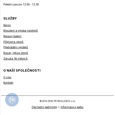
Polední pauza 12:00 - 12:30
SLUŽBY
Servis
Broušení a výroba nástrojů
Repasy baterií
Půjčovna strojů
Předvádění výrobků
Bazar, výkup strojů
Záruka 36 měsíců
O NAŠÍ SPOLEČNOSTI
O nás
Kontakt
© 2010-2026 PK REALIZACE s.r.o.
Obchodní podmínky
|
Informace o webu