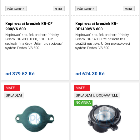
POČET VARIANT:
4
484176
POČET VARIANT:
4
492180
Kopírovací kroužek KR-OF
Kopírovací kroužek KR-
900/VS 600
OF1400/VS 600
Kopírovací kroužek pro horní frézky
Kopírovací kroužek pro horní frézky
Festool OF 900, 1000, 1010. Pro
Festool OF 1400. Lze nasadit bez
spojování na čepy. Určen pro spojovací
použití nástroje. Určen pro spojovací
systém Festool VS 600.
systém Festool VS 600.
od
379.52 Kč
od
624.30 Kč
MAFELL
MAFELL
SKLADEM
SKLADEM U DODAVATELE
NOVINKA