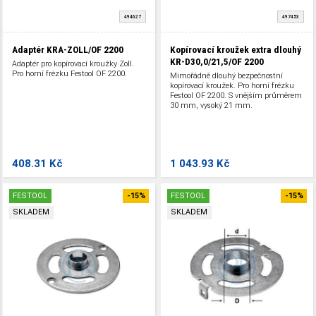
494627
497453
Adaptér KRA-ZOLL/OF 2200
Kopírovací kroužek extra dlouhý
KR-D30,0/21,5/OF 2200
Adaptér pro kopírovací kroužky Zoll.
Pro horní frézku Festool OF 2200.
Mimořádně dlouhý bezpečnostní
kopírovací kroužek. Pro horní frézku
Festool OF 2200. S vnějším průměrem
30 mm, vysoký 21 mm.
408.31 Kč
1 043.93 Kč
FESTOOL
-15%
FESTOOL
-15%
SKLADEM
SKLADEM