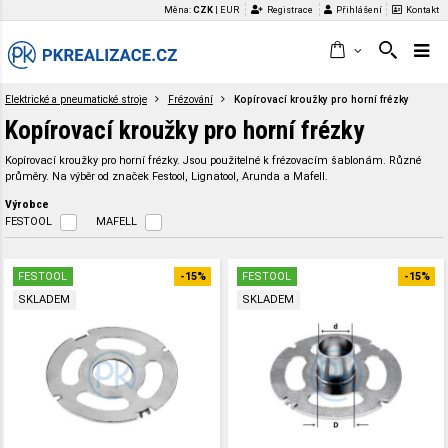
Měna:
CZK
|
EUR
Registrace
Přihlášení
Kontakt
Elektrické a pneumatické stroje
Frézování
Kopírovací kroužky pro horní frézky
Kopírovací kroužky pro horní frézky
Kopírovací kroužky pro horní frézky. Jsou použitelné k frézovacím šablonám. Různé
průměry. Na výběr od značek Festool, Lignatool, Arunda a Mafell.
Výrobce
FESTOOL
MAFELL
FESTOOL
-15%
FESTOOL
-15%
SKLADEM
SKLADEM