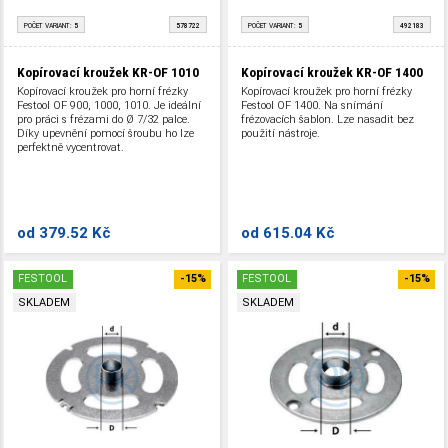
POČET VARIANT:
5
578722
POČET VARIANT:
5
492183
Kopírovací kroužek KR-OF 1010
Kopírovací kroužek KR-OF 1400
Kopírovací kroužek pro horní frézky
Kopírovací kroužek pro horní frézky
Festool OF 900, 1000, 1010. Je ideální
Festool OF 1400. Na snímání
pro práci s frézami do Ø 7/32 palce.
frézovacích šablon. Lze nasadit bez
Díky upevnění pomocí šroubu ho lze
použití nástroje.
perfektně vycentrovat.
od
379.52 Kč
od
615.04 Kč
FESTOOL
-15%
FESTOOL
-15%
SKLADEM
SKLADEM