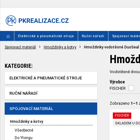
Elektrické a pneumatické stroje
Ruční nářadí
Spojovací mater
Spojovací materiál
Hmoždinky a kotvy
Hmoždinky vodotěsné DuoSeal
Hmožd
KATEGORIE:
Vodotěsné dvousl
ELEKTRICKÉ A PNEUMATICKÉ STROJE
Výrobce
FISCHER
RUČNÍ NÁŘADÍ
Zobrazeno
1–1
SPOJOVACÍ MATERIÁL
FISCHER
Hmoždinky a kotvy
SKLADEM U D
Všeobecné
Do Ytongu