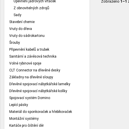
Upevnění jádrových vrtaček
Zobrazeno
1–1
Z obnovitelných zdrojů
Sady
Stavební chemie
Vruty do dřeva
Vruty do sádrokartonu
Šrouby
Připevnění kabelů a trubek
Sanitární a závěsová technika
Volné rybinové spoje
CLT Connector na dřevěné desky
Základny na dřevěné sloupy
Dřevěné spojovací nábytkářské lamelky
Dřevěné spojovací nábytkářské kolíky
Spojovací systém Domino
Lepící pásky
Materiál do sponkovaček a hřebíkovaček
Montážní systémy
Kartáče pro čištění děr