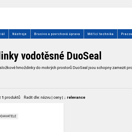
iál
Nástroje
Brusivo a povrchová úprava
Měřící technika
Pracov
inky vodotěsné DuoSeal
ožkové hmoždinky do mokrých prostorů DuoSeal jsou schopny zamezit pronikán
z
1
produktů
Řadit dle:
názvu
|
ceny
|
↓ relevance
ODAVATELE