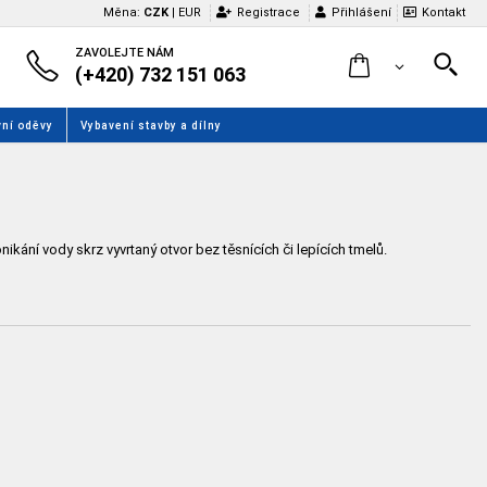
Měna:
CZK
|
EUR
Registrace
Přihlášení
Kontakt
ZAVOLEJTE NÁM
(+420) 732 151 063
ní oděvy
Vybavení stavby a dílny
í vody skrz vyvrtaný otvor bez těsnících či lepících tmelů.