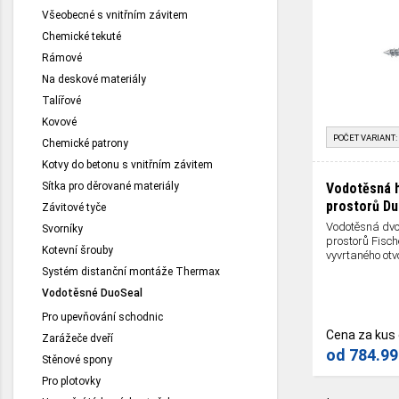
Všeobecné s vnitřním závitem
Chemické tekuté
Rámové
Na deskové materiály
Talířové
Kovové
POČET VARIANT:
Chemické patrony
Kotvy do betonu s vnitřním závitem
Sítka pro děrované materiály
Vodotěsná 
prostorů D
Závitové tyče
Vodotěsná dv
Svorníky
prostorů Fisch
Kotevní šrouby
vyvrtaného otvo
Systém distanční montáže Thermax
Vodotěsné DuoSeal
Pro upevňování schodnic
Cena za kus
Zarážeče dveří
od
784.99
Stěnové spony
Pro plotovky