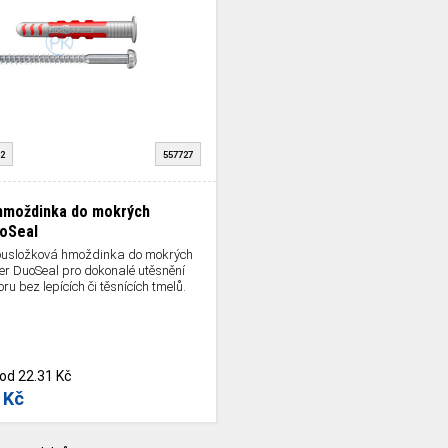
2
557727
hmoždinka do mokrých
uoSeal
ousložková hmoždinka do mokrých
er DuoSeal pro dokonalé utěsnění
ru bez lepících či těsnících tmelů.
od
22.31 Kč
 Kč