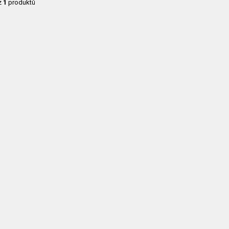
z
1
produktů