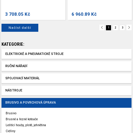
sanaci.
RG 130. Pro renovaci a sanaci.
3 708.05 Kč
6 960.89 Kč
Načíst další
1
2
3
KATEGORIE:
ELEKTRICKÉ A PNEUMATICKÉ STROJE
RUČNÍ NÁŘADÍ
SPOJOVACÍ MATERIÁL
NÁSTROJE
BRUSIVO A POVRCHOVÁ ÚPRAVA
Brusivo
Brusné a řezné kotouče
Leštící houby, plstě, jehnětina
Cidliny