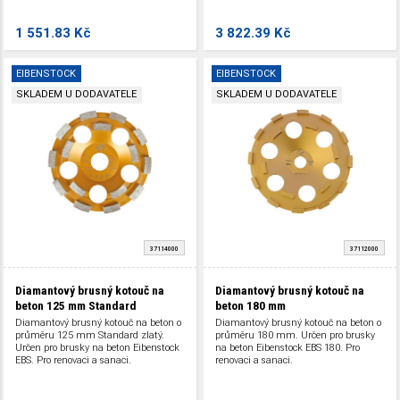
1 551.83 Kč
3 822.39 Kč
EIBENSTOCK
EIBENSTOCK
SKLADEM U DODAVATELE
SKLADEM U DODAVATELE
37114000
37112000
Diamantový brusný kotouč na
Diamantový brusný kotouč na
beton 125 mm Standard
beton 180 mm
Diamantový brusný kotouč na beton o
Diamantový brusný kotouč na beton o
průměru 125 mm Standard zlatý.
průměru 180 mm. Určen pro brusky
Určen pro brusky na beton Eibenstock
na beton Eibenstock EBS 180. Pro
EBS. Pro renovaci a sanaci.
renovaci a sanaci.