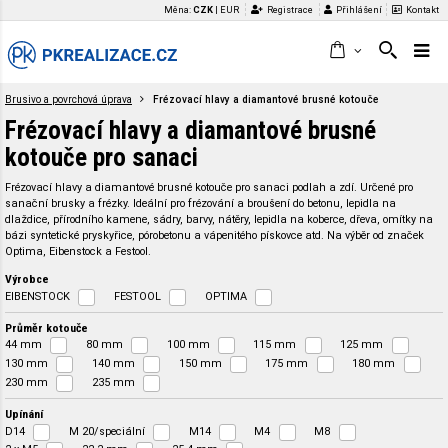
Měna:
CZK
|
EUR
Registrace
Přihlášení
Kontakt
Brusivo a povrchová úprava
Frézovací hlavy a diamantové brusné kotouče
Frézovací hlavy a diamantové brusné
kotouče pro sanaci
Frézovací hlavy a diamantové brusné kotouče pro sanaci podlah a zdí. Určené pro
sanační brusky a frézky. Ideální pro frézování a broušení do betonu, lepidla na
dlaždice, přírodního kamene, sádry, barvy, nátěry, lepidla na koberce, dřeva, omítky na
bázi syntetické pryskyřice, pórobetonu a vápenitého pískovce atd. Na výběr od značek
Optima, Eibenstock a Festool.
Výrobce
EIBENSTOCK
FESTOOL
OPTIMA
Průměr kotouče
44 mm
80 mm
100 mm
115 mm
125 mm
130 mm
140 mm
150 mm
175 mm
180 mm
230 mm
235 mm
Upínání
D14
M 20/speciální
M14
M4
M8