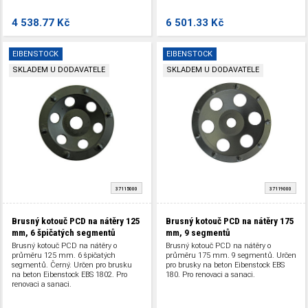
renovaci a sanaci.
4 538.77 Kč
6 501.33 Kč
EIBENSTOCK
EIBENSTOCK
SKLADEM U DODAVATELE
SKLADEM U DODAVATELE
37115000
37119000
Brusný kotouč PCD na nátěry 125
Brusný kotouč PCD na nátěry 175
mm, 6 špičatých segmentů
mm, 9 segmentů
Brusný kotouč PCD na nátěry o
Brusný kotouč PCD na nátěry o
průměru 125 mm. 6 špičatých
průměru 175 mm. 9 segmentů. Určen
segmentů. Černý. Určen pro brusku
pro brusky na beton Eibenstock EBS
na beton Eibenstock EBS 1802. Pro
180. Pro renovaci a sanaci.
renovaci a sanaci.