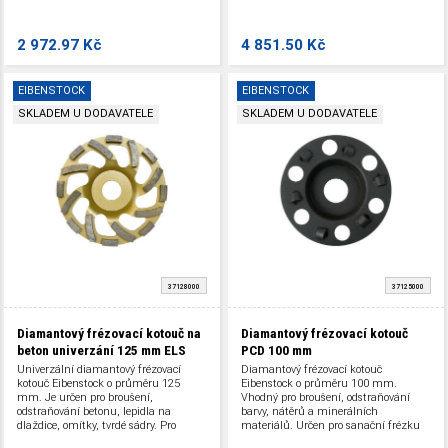
2 972.97 Kč
4 851.50 Kč
EIBENSTOCK
EIBENSTOCK
SKLADEM U DODAVATELE
SKLADEM U DODAVATELE
37128000
37125000
Diamantový frézovací kotouč na
Diamantový frézovací kotouč
beton univerzání 125 mm ELS
PCD 100 mm
Univerzální diamantový frézovací
Diamantový frézovací kotouč
kotouč Eibenstock o průměru 125
Eibenstock o průměru 100 mm.
mm. Je určen pro broušení,
Vhodný pro broušení, odstraňování
odstraňování betonu, lepidla na
barvy, nátěrů a minerálních
dlaždice, omítky, tvrdé sádry. Pro
materiálů. Určen pro sanační frézku
sanační frézku s dlouhým krkem ELS.
EOF 100.1 a EPF 200-3. Pro renovaci a