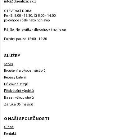
info@pkrealizace.cz
OTEVÍRACÍ DOBA:
Po - St 8:00 - 16:30, Čt 8:00 - 14:00,
po dohodě i déle nebo non-stop
Pá, So, Ne, svátky - dle dohody i non-stop
Polední pauza 12:00 - 12:30
SLUŽBY
Servis
Broušení a výroba nástrojů
Repasy baterií
Půjčovna strojů
Předvádění výrobků
Bazar, výkup strojů
Záruka 36 měsíců
O NAŠÍ SPOLEČNOSTI
O nás
Kontakt