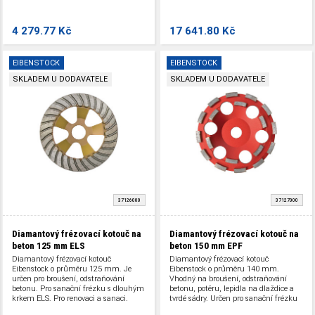
4 279.77 Kč
17 641.80 Kč
EIBENSTOCK
EIBENSTOCK
SKLADEM U DODAVATELE
SKLADEM U DODAVATELE
37126000
37127000
Diamantový frézovací kotouč na
Diamantový frézovací kotouč na
beton 125 mm ELS
beton 150 mm EPF
Diamantový frézovací kotouč
Diamantový frézovací kotouč
Eibenstock o průměru 125 mm. Je
Eibenstock o průměru 140 mm.
určen pro broušení, odstraňování
Vhodný na broušení, odstraňování
betonu. Pro sanační frézku s dlouhým
betonu, potěru, lepidla na dlaždice a
krkem ELS. Pro renovaci a sanaci.
tvrdé sádry. Určen pro sanační frézku
EPF 1503. Pro renovaci a sanaci.