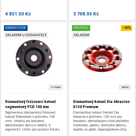
Pro renovaci a sanaci.
sanaci.
4 851.50 Kč
3 708.05 Kč
EIBENSTOCK
FESTOOL
-15%
SKLADEM U DODAVATELE
SKLADEM
37116000
768018
Diamantový frézovací kotouč
Diamantový kotouč Dia Abrasive-
segmentový PCD 100 mm
D130 Premium
Segmentový diamantový frézovací
Diamantový kotouč Festool Dia
kotouč Eibenstock o průměru 100
Abrasive o průměru 130 mm pro
mm. Vhodný pro broušení,
broušení, odstraňování silně písčitého
odstraňování barvy a nátěrů. 6
materiálu, potěru, čerstvého betonu,
segmentů. Určen pro sanační frézku
lepidla na potěr, vápenopískové cihly,
EOF 100.1 a EPF 200-3. Pro renovaci a
pórobetonu. Pro diamantovou brusku