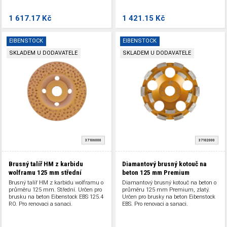
1 617.17 Kč
1 421.15 Kč
EIBENSTOCK
EIBENSTOCK
SKLADEM U DODAVATELE
SKLADEM U DODAVATELE
37106000
37102000
Brusný talíř HM z karbidu
Diamantový brusný kotouč na
wolframu 125 mm střední
beton 125 mm Premium
Brusný talíř HM z karbidu wolframu o
Diamantový brusný kotouč na beton o
průměru 125 mm. Střední. Určen pro
průměru 125 mm Premium, zlatý.
brusku na beton Eibenstock EBS 125.4
Určen pro brusky na beton Eibenstock
RO. Pro renovaci a sanaci.
EBS. Pro renovaci a sanaci.