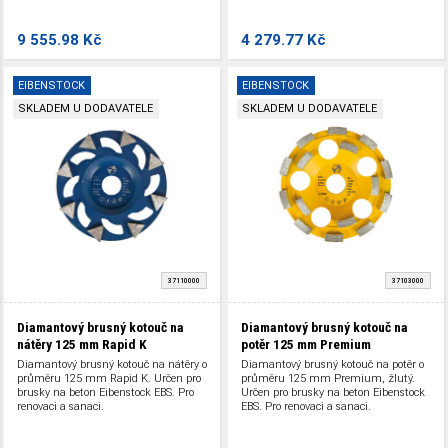
9 555.98 Kč
4 279.77 Kč
EIBENSTOCK
EIBENSTOCK
SKLADEM U DODAVATELE
SKLADEM U DODAVATELE
37110000
37103000
Diamantový brusný kotouč na
Diamantový brusný kotouč na
nátěry 125 mm Rapid K
potěr 125 mm Premium
Diamantový brusný kotouč na nátěry o
Diamantový brusný kotouč na potěr o
průměru 125 mm Rapid K. Určen pro
průměru 125 mm Premium, žlutý.
brusky na beton Eibenstock EBS. Pro
Určen pro brusky na beton Eibenstock
renovaci a sanaci.
EBS. Pro renovaci a sanaci.