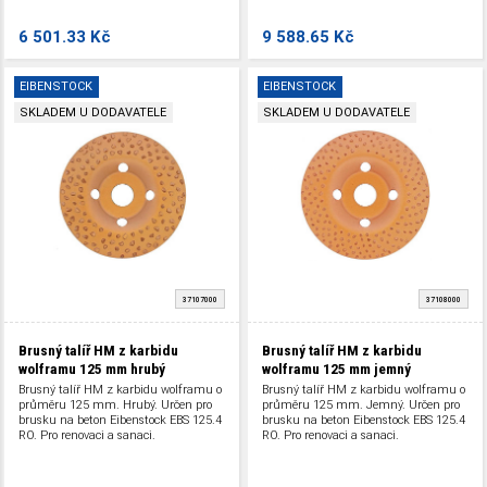
6 501.33 Kč
9 588.65 Kč
EIBENSTOCK
EIBENSTOCK
SKLADEM U DODAVATELE
SKLADEM U DODAVATELE
37107000
37108000
Brusný talíř HM z karbidu
Brusný talíř HM z karbidu
wolframu 125 mm hrubý
wolframu 125 mm jemný
Brusný talíř HM z karbidu wolframu o
Brusný talíř HM z karbidu wolframu o
průměru 125 mm. Hrubý. Určen pro
průměru 125 mm. Jemný. Určen pro
brusku na beton Eibenstock EBS 125.4
brusku na beton Eibenstock EBS 125.4
RO. Pro renovaci a sanaci.
RO. Pro renovaci a sanaci.