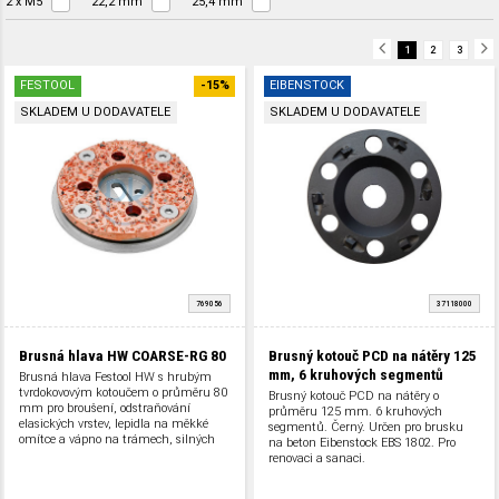
2 x M5
22,2 mm
25,4 mm
1
2
3
FESTOOL
-15%
EIBENSTOCK
SKLADEM U DODAVATELE
SKLADEM U DODAVATELE
769056
37118000
Brusná hlava HW COARSE-RG 80
Brusný kotouč PCD na nátěry 125
mm, 6 kruhových segmentů
Brusná hlava Festool HW s hrubým
tvrdokovovým kotoučem o průměru 80
Brusný kotouč PCD na nátěry o
mm pro broušení, odstraňování
průměru 125 mm. 6 kruhových
elasických vrstev, lepidla na měkké
segmentů. Černý. Určen pro brusku
omítce a vápno na trámech, silných
na beton Eibenstock EBS 1802. Pro
nebo starých vrstev barvy a pro
renovaci a sanaci.
zdrsňování plastů vyztužených vlákny.
Pro sanační frézku RG 80. Pro