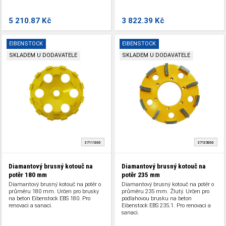
5 210.87 Kč
3 822.39 Kč
EIBENSTOCK
EIBENSTOCK
SKLADEM U DODAVATELE
SKLADEM U DODAVATELE
37111000
37135000
Diamantový brusný kotouč na
Diamantový brusný kotouč na
potěr 180 mm
potěr 235 mm
Diamantový brusný kotouč na potěr o
Diamantový brusný kotouč na potěr o
průměru 180 mm. Určen pro brusky
průměru 235 mm. Žlutý. Určen pro
na beton Eibenstock EBS 180. Pro
podlahovou brusku na beton
renovaci a sanaci.
Eibenstock EBS 235.1. Pro renovaci a
sanaci.