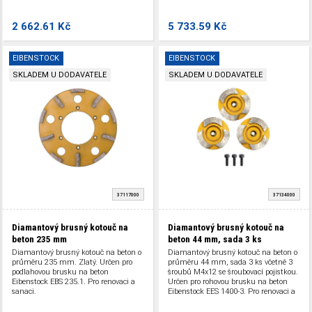
2 662.61 Kč
5 733.59 Kč
EIBENSTOCK
EIBENSTOCK
SKLADEM U DODAVATELE
SKLADEM U DODAVATELE
37117000
37134000
Diamantový brusný kotouč na
Diamantový brusný kotouč na
beton 235 mm
beton 44 mm, sada 3 ks
Diamantový brusný kotouč na beton o
Diamantový brusný kotouč na beton o
průměru 235 mm. Zlatý. Určen pro
průměru 44 mm, sada 3 ks včetně 3
podlahovou brusku na beton
šroubů M4x12 se šroubovací pojistkou.
Eibenstock EBS 235.1. Pro renovaci a
Určen pro rohovou brusku na beton
sanaci.
Eibenstock EES 1400-3. Pro renovaci a
sanaci.