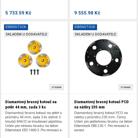
5 733.59 Kč
9 555.98 Kč
EIBENSTOCK
EIBENSTOCK
SKLADEM U DODAVATELE
SKLADEM U DODAVATELE
37133000
37136000
Diamantový brusný kotouč na
Diamantový brusný kotouč PCD
potěr 44 mm, sada 3 ks
na nátěry 235 mm
Diamantový brusný kotouč na potěr o
Diamantový brusný kotouč PCD na
průměru 44 mm, sada 3 ks včetně 3
nátěry o průměru 235 mm. Černý.
šroubů M4x12 se šroubovací pojistkou.
Určen pro podlahovou brusku na beton
Určen pro rohovou brusku na beton
Eibenstock EBS 235.1. Pro renovaci a
Eibenstock EES 1400-3. Pro renovaci a
sanaci.
sanaci.