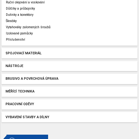
Ruční olejování a voskování
Důlčíky a průbojníky
Dutinky a konektory
Škrabky
Vytahováky zalomených šroubů
Izolované pomůcky
Příslušenství
SPOJOVACÍ MATERIÁL
NÁSTROJE
BRUSIVO A POVRCHOVÁ ÚPRAVA
MĚŘÍCÍ TECHNIKA
PRACOVNÍ ODĚVY
VYBAVENÍ STAVBY A DÍLNY