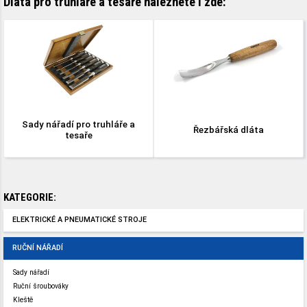
Dláta pro truhláře a tesaře naleznete i zde:
Sady nářadí pro truhláře a
Řezbářská dláta
tesaře
KATEGORIE:
ELEKTRICKÉ A PNEUMATICKÉ STROJE
RUČNÍ NÁŘADÍ
Sady nářadí
Ruční šroubováky
Kleště