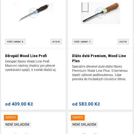
POČET VARIANT:
8
811210
POČET VARIANT:
7
812710
Děropáč Wood Line Profi
Dláto duté Premium, Wood Line
Plus
Děropáč Narex Wood Line Profi.
Masivní nástroj vhodný pro přesné
Speciální dřevěné duté dláto Narex
vysekávání spojů, k tvorbě dlabů aj.
Premium Wood Line Plus. S černěnou
čepelí výškově podbroušenou. Lépe
proniká do hlubokých struktur dřeva.
od
409.00 Kč
od
583.00 Kč
NAREX
NAREX
NENÍ SKLADEM
NENÍ SKLADEM