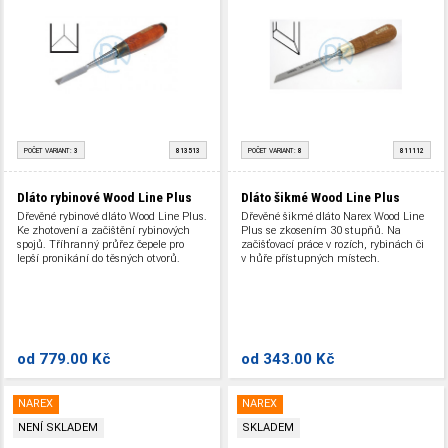
POČET VARIANT:
3
813513
POČET VARIANT:
8
811112
Dláto rybinové Wood Line Plus
Dláto šikmé Wood Line Plus
Dřevěné rybinové dláto Wood Line Plus.
Dřevěné šikmé dláto Narex Wood Line
Ke zhotovení a začištění rybinových
Plus se zkosením 30 stupňů. Na
spojů. Tříhranný průřez čepele pro
začišťovací práce v rozích, rybinách či
lepší pronikání do těsných otvorů.
v hůře přístupných místech.
od
779.00 Kč
od
343.00 Kč
NAREX
NAREX
NENÍ SKLADEM
SKLADEM