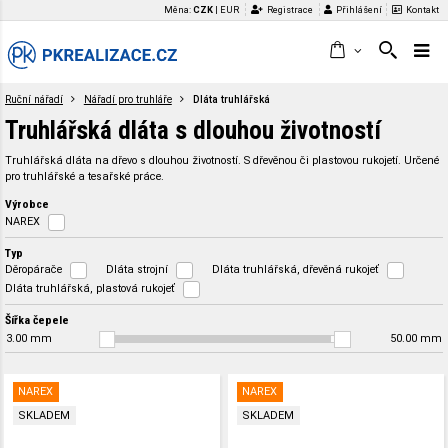
Měna:
CZK
|
EUR
Registrace
Přihlášení
Kontakt
Ruční nářadí
Nářadí pro truhláře
Dláta truhlářská
Truhlářská dláta s dlouhou životností
Truhlářská dláta na dřevo s dlouhou životností. S dřevěnou či plastovou rukojetí. Určené
pro truhlářské a tesařské práce.
Výrobce
NAREX
Typ
Děropárače
Dláta strojní
Dláta truhlářská, dřevěná rukojeť
Dláta truhlářská, plastová rukojeť
Šířka čepele
3.00
mm
50.00
mm
NAREX
NAREX
SKLADEM
SKLADEM