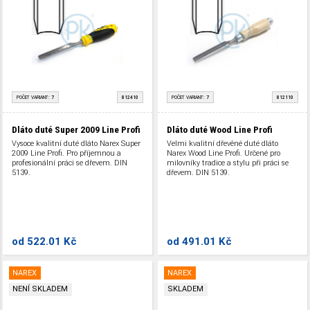
POČET VARIANT:
7
812410
POČET VARIANT:
7
812110
Dláto duté Super 2009 Line Profi
Dláto duté Wood Line Profi
Vysoce kvalitní duté dláto Narex Super
Velmi kvalitní dřevěné duté dláto
2009 Line Profi. Pro příjemnou a
Narex Wood Line Profi. Určené pro
profesionální práci se dřevem. DIN
milovníky tradice a stylu při práci se
5139.
dřevem. DIN 5139.
od
522.01 Kč
od
491.01 Kč
NAREX
NAREX
NENÍ SKLADEM
SKLADEM