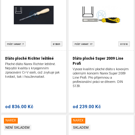
POČET VARIANT:
7
815009
POČET VARIANT:
17
811310
Dláto ploché Richter leštěné
Dláto ploché Super 2009 Line
Profi
Ploché dláto Narex Richter leštěné.
Nejvyšší kvalita s kryogenním
Vysoce kvalitní ploché dláto s kovovým
zpracování Cr-V oceli, což zvyšuje jak
úderným koncem Narex Super 2009
tvrdost, tak i houževnatost.
Line Profi. Pro příjemnou a
profesionální práci se dřevem. DIN
5139.
od
836.00 Kč
od
239.00 Kč
NAREX
NAREX
NENÍ SKLADEM
SKLADEM