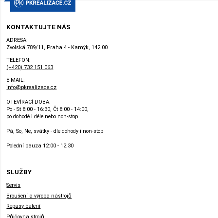
KONTAKTUJTE NÁS
ADRESA:
Zvolská 789/11, Praha 4 - Kamýk, 142 00
TELEFON:
(+420) 732 151 063
E-MAIL:
info@pkrealizace.cz
OTEVÍRACÍ DOBA:
Po - St 8:00 - 16:30, Čt 8:00 - 14:00,
po dohodě i déle nebo non-stop
Pá, So, Ne, svátky - dle dohody i non-stop
Polední pauza 12:00 - 12:30
SLUŽBY
Servis
Broušení a výroba nástrojů
Repasy baterií
Půjčovna strojů