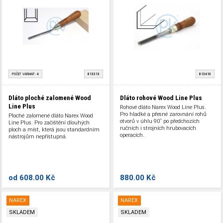
POČET VARIANT:
4
813313
813410
Dláto ploché zalomené Wood
Dláto rohové Wood Line Plus
Line Plus
Rohové dláto Narex Wood Line Plus.
Pro hladké a přesné zarovnání rohů
Ploché zalomené dláto Narex Wood
otvorů v úhlu 90˚ po předchozích
Line Plus. Pro začištění dlouhých
ručních i strojních hrubovacích
ploch a míst, která jsou standardním
operacích.
nástrojům nepřístupná.
od
608.00 Kč
880.00 Kč
NAREX
NAREX
SKLADEM
SKLADEM