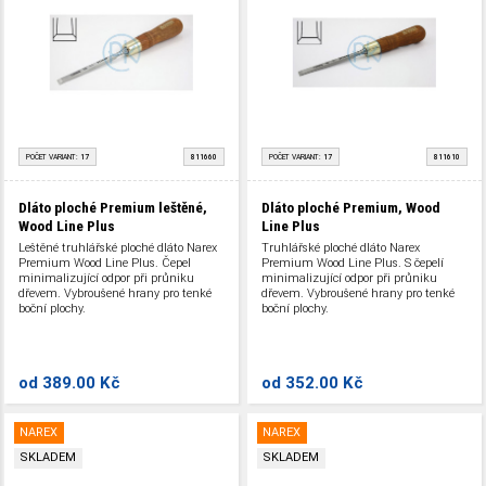
POČET VARIANT:
17
811660
POČET VARIANT:
17
811610
Dláto ploché Premium leštěné,
Dláto ploché Premium, Wood
Wood Line Plus
Line Plus
Leštěné truhlářské ploché dláto Narex
Truhlářské ploché dláto Narex
Premium Wood Line Plus. Čepel
Premium Wood Line Plus. S čepelí
minimalizující odpor při průniku
minimalizující odpor při průniku
dřevem. Vybroušené hrany pro tenké
dřevem. Vybroušené hrany pro tenké
boční plochy.
boční plochy.
od
389.00 Kč
od
352.00 Kč
NAREX
NAREX
SKLADEM
SKLADEM