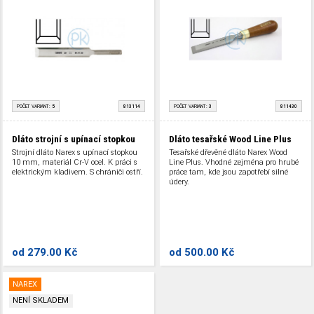
POČET VARIANT:
5
813114
POČET VARIANT:
3
811430
Dláto strojní s upínací stopkou
Dláto tesařské Wood Line Plus
Strojní dláto Narex s upínací stopkou
Tesařské dřevěné dláto Narex Wood
10 mm, materiál Cr-V ocel. K práci s
Line Plus. Vhodné zejména pro hrubé
elektrickým kladivem. S chrániči ostří.
práce tam, kde jsou zapotřebí silné
údery.
od
279.00 Kč
od
500.00 Kč
NAREX
NENÍ SKLADEM