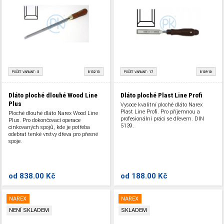
POČET VARIANT:
5
813213
POČET VARIANT:
17
810910
Dláto ploché dlouhé Wood Line
Dláto ploché Plast Line Profi
Plus
Vysoce kvalitní ploché dláto Narex
Plast Line Profi. Pro příjemnou a
Ploché dlouhé dláto Narex Wood Line
profesionální práci se dřevem. DIN
Plus. Pro dokončovací operace
5139.
cinkovaných spojů, kde je potřeba
odebrat tenké vrstvy dřeva pro přesné
spoje.
od
838.00 Kč
od
188.00 Kč
NAREX
NAREX
NENÍ SKLADEM
SKLADEM