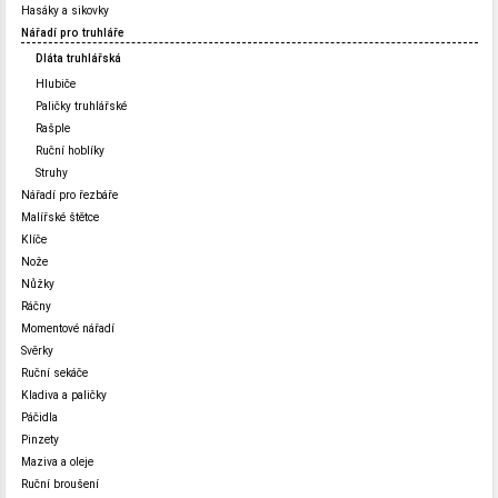
Hasáky a sikovky
Nářadí pro truhláře
Dláta truhlářská
Hlubiče
Paličky truhlářské
Rašple
Ruční hoblíky
Struhy
Nářadí pro řezbáře
Malířské štětce
Klíče
Nože
Nůžky
Ráčny
Momentové nářadí
Svěrky
Ruční sekáče
Kladiva a paličky
Páčidla
Pinzety
Maziva a oleje
Ruční broušení