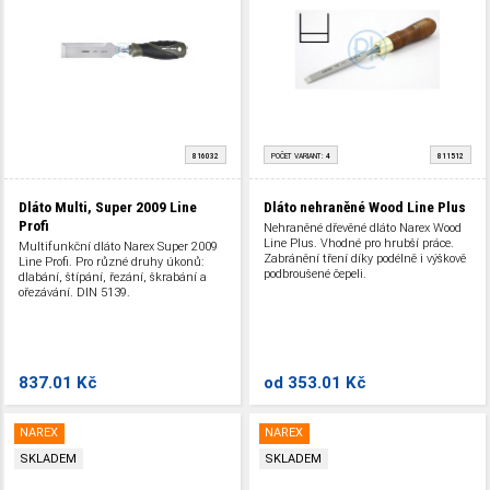
816032
POČET VARIANT:
4
811512
Dláto Multi, Super 2009 Line
Dláto nehraněné Wood Line Plus
Profi
Nehraněné dřevěné dláto Narex Wood
Line Plus. Vhodné pro hrubší práce.
Multifunkční dláto Narex Super 2009
Zabránění tření díky podélně i výškově
Line Profi. Pro různé druhy úkonů:
podbroušené čepeli.
dlabání, štípání, řezání, škrabání a
ořezávání. DIN 5139.
837.01 Kč
od
353.01 Kč
NAREX
NAREX
SKLADEM
SKLADEM