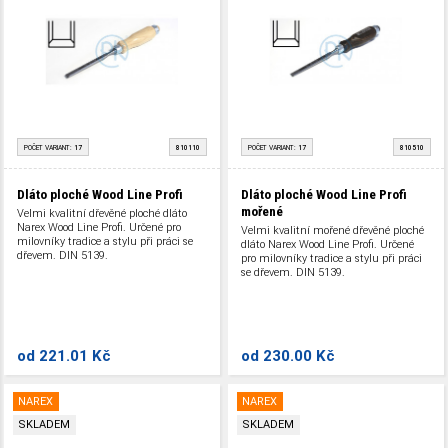
POČET VARIANT:
17
810110
POČET VARIANT:
17
810510
Dláto ploché Wood Line Profi
Dláto ploché Wood Line Profi
mořené
Velmi kvalitní dřevěné ploché dláto
Narex Wood Line Profi. Určené pro
Velmi kvalitní mořené dřevěné ploché
milovníky tradice a stylu při práci se
dláto Narex Wood Line Profi. Určené
dřevem. DIN 5139.
pro milovníky tradice a stylu při práci
se dřevem. DIN 5139.
od
221.01 Kč
od
230.00 Kč
NAREX
NAREX
SKLADEM
SKLADEM