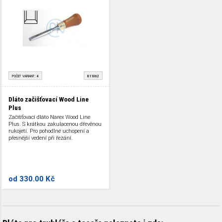
POČET VARIANT:
4
811062
Dláto začišťovací Wood Line
Plus
Začišťovací dláto Narex Wood Line
Plus. S krátkou zakulacenou dřevěnou
rukojetí. Pro pohodlné uchopení a
přesnější vedení při řezání.
od
330.00 Kč