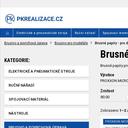
Elektrické a pneumatické stroje
Ruční nářadí
Spojovací mater
Brusivo a povrchová úprava
Brusivo pro modeláře
Brusné papíry - pro 
Brusné
KATEGORIE:
Brusné papíry pr
ELEKTRICKÉ A PNEUMATICKÉ STROJE
Výrobce
PROXXON MICR
RUČNÍ NÁŘADÍ
Zrnitost
80.00
SPOJOVACÍ MATERIÁL
Zobrazeno
1–2
NÁSTROJE
PROXXON MIC
BRUSIVO A POVRCHOVÁ ÚPRAVA