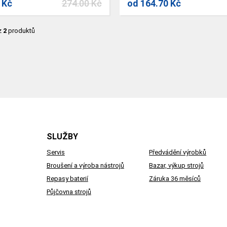
 Kč
274.00 Kč
od
164.70 Kč
z
2
produktů
SLUŽBY
Servis
Předvádění výrobků
Broušení a výroba nástrojů
Bazar, výkup strojů
Repasy baterií
Záruka 36 měsíců
Půjčovna strojů