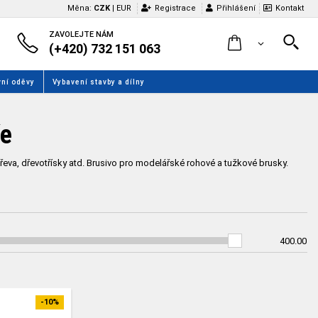
Měna:
CZK
|
EUR
Registrace
Přihlášení
Kontakt
ZAVOLEJTE NÁM
(+420) 732 151 063
ní oděvy
Vybavení stavby a dílny
ře
eva, dřevotřísky atd. Brusivo pro modelářské rohové a tužkové brusky.
400.00
-10%