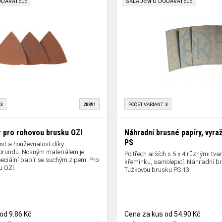
ODAVATELE
SKLADEM U DODAVATELE
3
28891
POČET VARIANT:
3
r pro rohovou brusku OZI
Náhradní brusné papíry, vyra
PS
ost a houževnatost díky
korundu. Nosným materiálem je
Po třech arších s 5 x 4 různými tva
peciální papír se suchým zipem. Pro
křemínku, samolepicí. Náhradní br
u OZI.
Tužkovou brusku PS 13.
od
9.86 Kč
Cena za kus
od
54.90 Kč