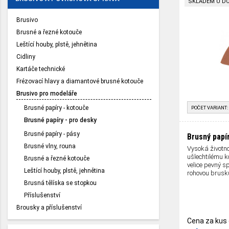
SKLADEM U D
Brusivo
Brusné a řezné kotouče
Leštící houby, plstě, jehnětina
Cidliny
Kartáče technické
Frézovací hlavy a diamantové brusné kotouče
Brusivo pro modeláře
Brusné papíry - kotouče
POČET VARIANT:
Brusné papíry - pro desky
Brusné papíry - pásy
Brusný papí
Brusné vlny, rouna
Vysoká životn
ušlechtilému 
Brusné a řezné kotouče
velice pevný s
Leštící houby, plstě, jehnětina
rohovou brusk
Brusná tělíska se stopkou
Příslušenství
Brousky a příslušenství
Cena za kus