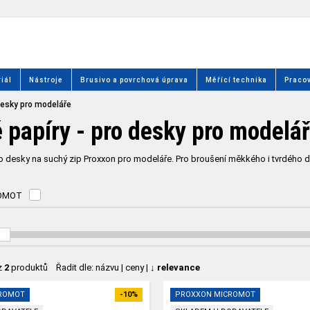
iál
Nástroje
Brusivo a povrchová úprava
Měřící technika
Pracov
desky pro modeláře
 papíry - pro desky pro modelá
o desky na suchý zip Proxxon pro modeláře. Pro broušení měkkého i tvrdého dř
OMOT
z
2
produktů
Řadit dle:
názvu
|
ceny
|
↓ relevance
ROMOT
-10%
PROXXON MICROMOT