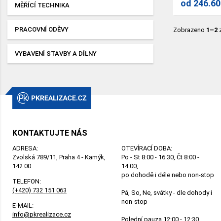
od
246.60
MĚŘÍCÍ TECHNIKA
PRACOVNÍ ODĚVY
Zobrazeno
1–2
VYBAVENÍ STAVBY A DÍLNY
KONTAKTUJTE NÁS
ADRESA:
OTEVÍRACÍ DOBA:
Zvolská 789/11, Praha 4 - Kamýk,
Po - St 8:00 - 16:30, Čt 8:00 -
142 00
14:00,
po dohodě i déle nebo non-stop
TELEFON:
(+420) 732 151 063
Pá, So, Ne, svátky - dle dohody i
non-stop
E-MAIL:
info@pkrealizace.cz
Polední pauza 12:00 - 12:30