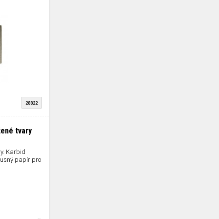
28822
žené tvary
ry. Karbid
usný papír pro