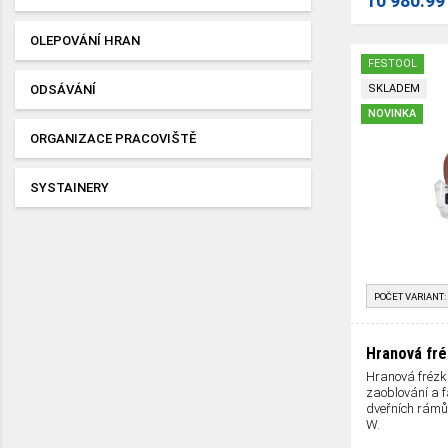
10 980.99
OLEPOVÁNÍ HRAN
FESTOOL
ODSÁVÁNÍ
SKLADEM
NOVINKA
ORGANIZACE PRACOVIŠTĚ
SYSTAINERY
POČET VARIANT:
Hranová fré
Hranová frézka
zaoblování a f
dveřních rámů
W.