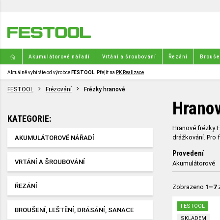
Akumulátorové nářadí
Vrtání a šroubování
Řezání
Broušen
Aktuálně vybíráte od výrobce
FESTOOL
. Přejít na
PK Realizace
FESTOOL
Frézování
Frézky hranové
Hranov
KATEGORIE:
Hranové frézky F
drážkování. Pro 
AKUMULÁTOROVÉ NÁŘADÍ
Provedení
VRTÁNÍ A ŠROUBOVÁNÍ
Akumulátorové
ŘEZÁNÍ
Zobrazeno
1–7
FESTOOL
BROUŠENÍ, LEŠTĚNÍ, DRÁSÁNÍ, SANACE
SKLADEM