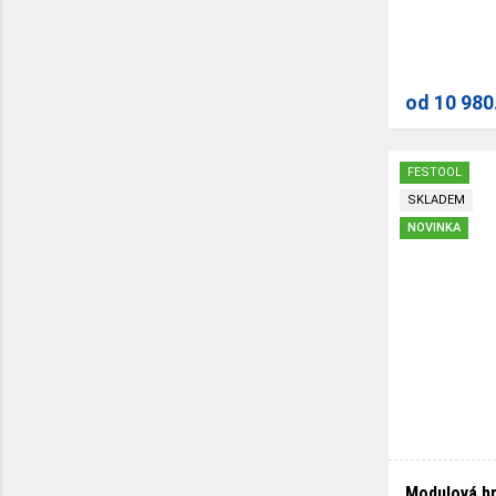
od
10 980
FESTOOL
SKLADEM
NOVINKA
Modulová h