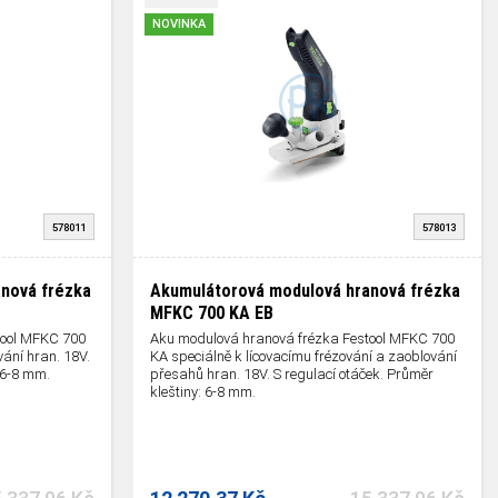
NOVINKA
578011
578013
nová frézka
Akumulátorová modulová hranová frézka
MFKC 700 KA EB
tool MFKC 700
Aku modulová hranová frézka Festool MFKC 700
vání hran. 18V.
KA speciálně k lícovacímu frézování a zaoblování
 6-8 mm.
přesahů hran. 18V. S regulací otáček. Průměr
kleštiny: 6-8 mm.