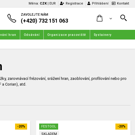
Měna:
CZK
|
EUR
Registrace
Přihlášení
Kontakt
ZAVOLEJTE NÁM
(+420) 732 151 063
vání hran
Odsávání
Organizace pracoviště
Systainery
n
žky, zarovnávací frézování, srážení hran, zaoblování, profilování nebo pro
 a Corian), atd.
-20%
FESTOOL
-20%
SKLADEM