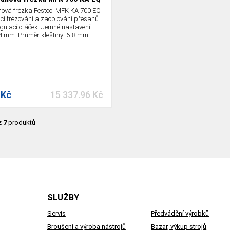
ová frézka Festool MFK KA 700 EQ
cí frézování a zaoblování přesahů
egulací otáček. Jemné nastavení
4 mm. Průměr kleštiny: 6-8 mm.
 Kč
15 337.96 Kč
z
7
produktů
SLUŽBY
Servis
Předvádění výrobků
Broušení a výroba nástrojů
Bazar, výkup strojů