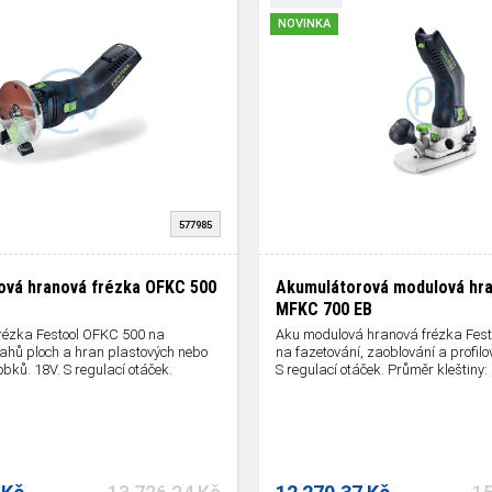
NOVINKA
577985
ová hranová frézka OFKC 500
Akumulátorová modulová hra
MFKC 700 EB
rézka Festool OFKC 500 na
Aku modulová hranová frézka Fes
sahů ploch a hran plastových nebo
na fazetování, zaoblování a profilo
bků. 18V. S regulací otáček.
S regulací otáček. Průměr kleštiny: