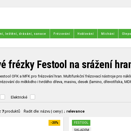
í, leštění, drásání, sanace
Frézování
Hoblování
Míchání
Olepo
é frézky Festool na srážení hra
estool OFK a MFK pro frézování hran. Multifunkćní frézovací nástroje pro nákli
frézování do měkkého i tvrdého dřeva, masivu, desek (lamino, dřevotříska, MDF
Elektrické
z
7
produktů
Řadit dle:
názvu
|
ceny
|
↓ relevance
-20%
FESTOOL
SKLADEM