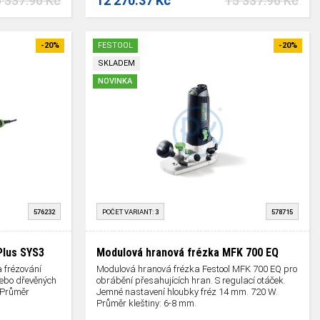
 337.96 Kč
12 270.37 Kč
15 337.96 Kč
-20%
FESTOOL
-20%
SKLADEM
NOVINKA
576232
POČET VARIANT:
3
578715
Plus SYS3
Modulová hranová frézka MFK 700 EQ
 frézování
Modulová hranová frézka Festool MFK 700 EQ pro
nebo dřevěných
obrábění přesahujících hran. S regulací otáček.
. Průměr
Jemné nastavení hloubky fréz 14 mm. 720 W.
Průměr kleštiny: 6-8 mm.