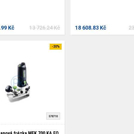
.99 Kč
13 726.24 Kč
18 608.83 Kč
23
-20%
578710
ranová frézka MFK 700 KA EQ