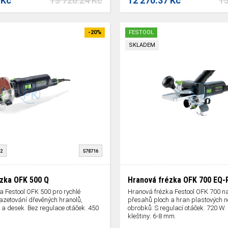
 Kč
13 726.24 Kč
12 270.37 Kč
15
-20%
FESTOOL
SKLADEM
2
578716
zka OFK 500 Q
Hranová frézka OFK 700 EQ-
 Festool OFK 500 pro rychlé
Hranová frézka Festool OFK 700 na
azetování dřevěných hranolů,
přesahů ploch a hran plastových 
 a desek. Bez regulace otáček. 450
obrobků. S regulací otáček. 720 W
kleštiny: 6-8 mm.