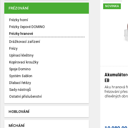
NOVINKA
FRÉZOVÁNÍ
Frézky horní
Frézky čepové DOMINO
Frézky hranové
Drážkovací zařízení
Frézy
Upínací kleštiny
Kopírovací kroužky
Spoje Domino
Akumulátor
Systém šablon
EB
Dlabací řetězy
Aku hranová f
Sady nástrojů
frézování pře
dřevěných obro
Ostatní příslušenství
HOBLOVÁNÍ
MÍCHÁNÍ