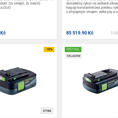
ool. (2x silnější, 2x slabší)
dostatečný výkon na veškeré síťov
ka DUO.
Napájí konstantně bez poklesu výk
s připojeným strojem, velké pily a v
Energie dostačující na celý pracovn
 Kč
85 519.90 Kč
106
-15%
FESTOOL
SKLADEM
577384