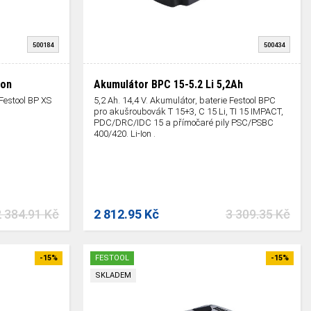
500184
500434
Ion
Akumulátor BPC 15-5.2 Li 5,2Ah
 Festool BP XS
5,2 Ah. 14,4 V. Akumulátor, baterie Festool BPC
pro akušroubovák T 15+3, C 15 Li, TI 15 IMPACT,
PDC/DRC/IDC 15 a přímočaré pily PSC/PSBC
400/420. Li-Ion .
2 384.91 Kč
2 812.95 Kč
3 309.35 Kč
-15%
FESTOOL
-15%
SKLADEM