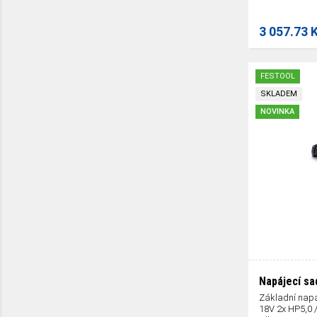
3 057.73 
FESTOOL
SKLADEM
NOVINKA
Napájecí sa
Základní napá
18V 2x HP5,0 