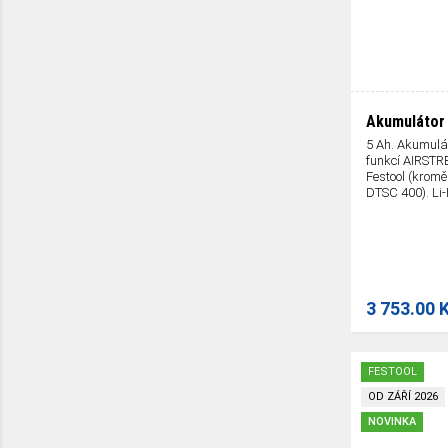
Akumulátor 
5 Ah. Akumulát
funkcí AIRSTR
Festool (krom
DTSC 400). Li-I
3 753.00 
FESTOOL
OD ZÁŘÍ 2026
NOVINKA