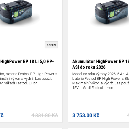
578939
HighPower BP 18 Li 5,0 HP-
Akumulátor HighPower BP 18 
ASI do roku 2026
or, baterie Festool BP High Power s
Model do roku výroby 2026. 5 Ah. A
imální výkon a výdrž. Lze použít
baterie Festool BP High Power s Blu
 nářadí Festool. Li-Ion .
Maximální výkon a výdrž. Lze použ
18V nářadí Festool. Li-Ion .
Kč
4 331.80 Kč
3 753.00 Kč