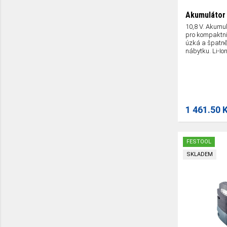
Akumulátor 
10,8 V. Akumul
pro kompaktn
úzká a špatně 
nábytku. Li-Ion
1 461.50 
FESTOOL
SKLADEM