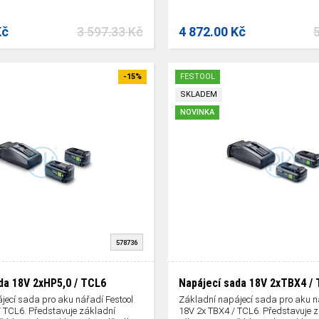
Kč
3 597.33 Kč
4 872.00 Kč
-15%
FESTOOL
SKLADEM
NOVINKA
578736
da 18V 2xHP5,0 / TCL6
Napájecí sada 18V 2xTBX4 /
jecí sada pro aku nářadí Festool
Základní napájecí sada pro aku ná
/ TCL6. Představuje základní
18V 2x TBX4 / TCL6. Představuje 