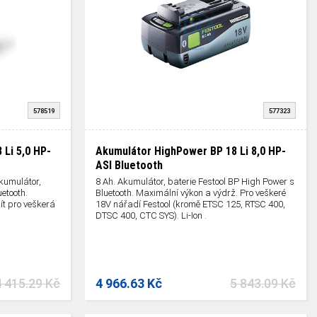
578519
577323
Li 5,0 HP-
Akumulátor HighPower BP 18 Li 8,0 HP-
ASI Bluetooth
kumulátor,
8 Ah. Akumulátor, baterie Festool BP High Power s
etooth.
Bluetooth. Maximální výkon a výdrž. Pro veškeré
ít pro veškerá
18V nářadí Festool (kromě ETSC 125, RTSC 400,
DTSC 400, CTC SYS). Li-Ion .
4 415.29 Kč
4 966.63 Kč
5 843.09 Kč