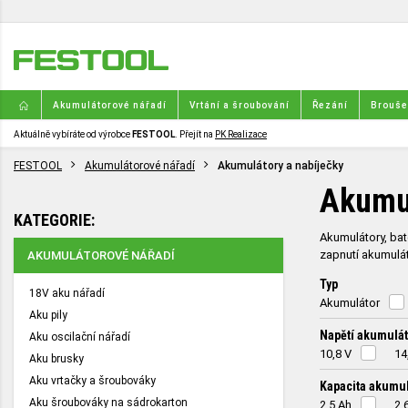
Akumulátorové nářadí
Vrtání a šroubování
Řezání
Broušen
Aktuálně vybíráte od výrobce
FESTOOL
. Přejít na
PK Realizace
FESTOOL
Akumulátorové nářadí
Akumulátory a nabíječky
Akumul
KATEGORIE:
Akumulátory, bat
zapnutí akumulát
AKUMULÁTOROVÉ NÁŘADÍ
Typ
18V aku nářadí
Akumulátor
Aku pily
Napětí akumulá
Aku oscilační nářadí
10,8 V
14
Aku brusky
Aku vrtačky a šroubováky
Kapacita akumu
Aku šroubováky na sádrokarton
2,5 Ah
2,