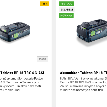
-15%
FESTOOL
SKLADEM
NOVINKA
578745
Tabless BP 18 TBX 4 C-ASI
Akumulátor Tabless BP 18 T
konný akumulátor, baterie Festool
8 Ah. 18 V. Velmi výkonný akumulát
ASI. Technologie Tabless pro
Festool BP 18 TBX 8 ASI s technolog
ým výkonem. S nízkou hmotností
Zajišťuje maximální výkon a výdrž i
rou manipulací.
mimořádně náročných použitích.