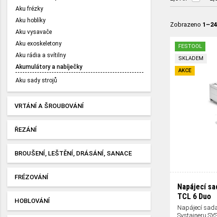
Aku frézky
Aku hoblíky
Zobrazeno
1–24
Aku vysavače
Aku exoskeletony
FESTOOL
Aku rádia a svítilny
SKLADEM
Akumulátory a nabíječky
AKCE
Aku sady strojů
VRTÁNÍ A ŠROUBOVÁNÍ
ŘEZÁNÍ
BROUŠENÍ, LEŠTĚNÍ, DRÁSÁNÍ, SANACE
FRÉZOVÁNÍ
Napájecí sa
TCL 6 Duo
HOBLOVÁNÍ
Napájecí sada
Systaineru SYS