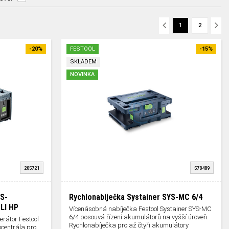
1
2
-20%
FESTOOL
-15%
SKLADEM
NOVINKA
205721
578489
YS-
Rychlonabíječka Systainer SYS-MC 6/4
LI HP
Vícenásobná nabíječka Festool Systainer SYS-MC
6/4 posouvá řízení akumulátorů na vyšší úroveň.
erátor Festool
Rychlonabíječka pro až čtyři akumulátory
ocentrála pro