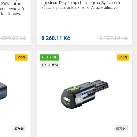
najednou. Díky kompletní integraci Systainerů
é 230V nářadí.
zůstane pracoviště uklizené. Ať už v dílně, ve
onu i vysavače
vozidle, nebo na stavbě.
rtací kladiva.
í den.
 899.87 Kč
8 268.11 Kč
9 727.19 Kč
-15%
FESTOOL
-15%
SKLADEM
577658
577704