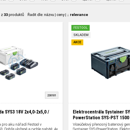
z
33
produktů
Řadit dle:
názvu
|
ceny
|
↓ relevance
FESTOOL
SKLADEM
AKCE
230101
da SYS3 18V 2x4,0-2x5,0 /
Elektrocentrála Systainer S
PowerStation SYS-PST 1500 
 pro aku nářadí Festool v
Víceúčelový přenosný bateriový gen
3. Dobře uložené a rychle nabité: 4x
Systainer SYS-PowerStation. Elektr