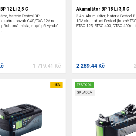
BP 12 Li 2,5 C
Akumulátor BP 18 Li 3,0 C
átor, baterie Festool BP
3 Ah. Akumulátor, baterie Festool 
í akušroubovák CXS/TXS 12V na
18V aku nářadí Festool (kromě TSC
přístupná místa, např. při výrobě
ETSC 125, RTSC 400, DTSC 400). Li-
 .
Kč
1 719.41 Kč
2 289.44 Kč
-15%
FESTOOL
SKLADEM