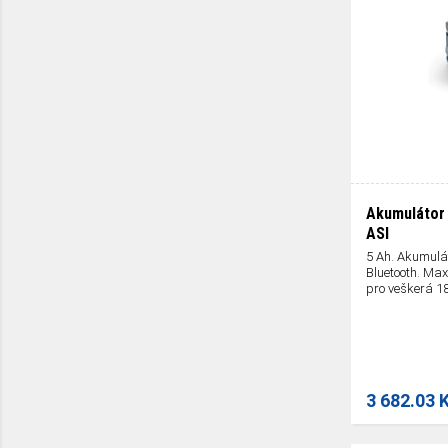
Akumulátor 
ASI
5 Ah. Akumulát
Bluetooth. Max
pro veškerá 18V
3 682.03 