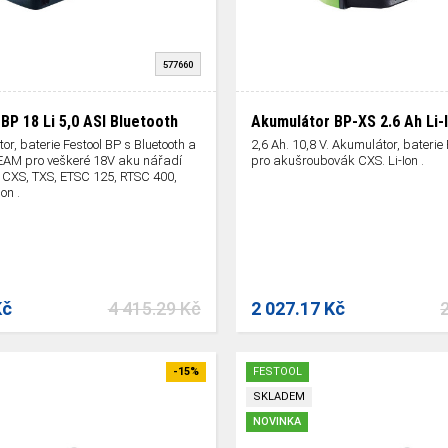
577660
BP 18 Li 5,0 ASI Bluetooth
Akumulátor BP-XS 2.6 Ah Li-
or, baterie Festool BP s Bluetooth a
2,6 Ah. 10,8 V. Akumulátor, baterie
EAM pro veškeré 18V aku nářadí
pro akušroubovák CXS. Li-Ion .
ě CXS, TXS, ETSC 125, RTSC 400,
on .
Kč
4 415.29 Kč
2 027.17 Kč
-15%
FESTOOL
SKLADEM
NOVINKA