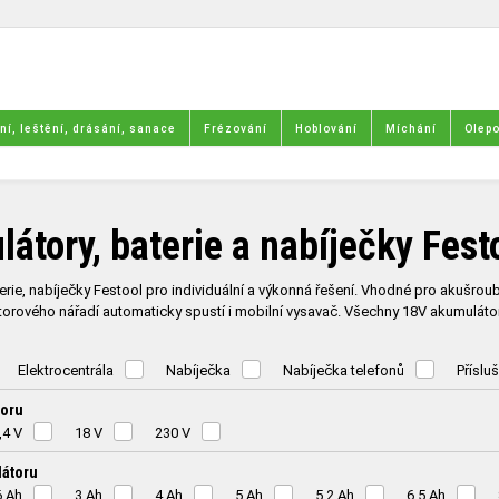
í, leštění, drásání, sanace
Frézování
Hoblování
Míchání
Olepo
átory, baterie a nabíječky Fest
erie, nabíječky Festool pro individuální a výkonná řešení. Vhodné pro akušroubo
orového nářadí automaticky spustí i mobilní vysavač. Všechny 18V akumulátor
Elektrocentrála
Nabíječka
Nabíječka telefonů
Příslu
toru
,4 V
18 V
230 V
látoru
6 Ah
3 Ah
4 Ah
5 Ah
5,2 Ah
6,5 Ah