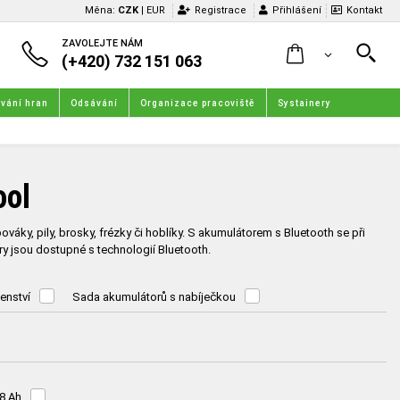
Měna:
CZK
|
EUR
Registrace
Přihlášení
Kontakt
ZAVOLEJTE NÁM
(+420) 732 151 063
vání hran
Odsávání
Organizace pracoviště
Systainery
ool
váky, pily, brosky, frézky či hoblíky. S akumulátorem s Bluetooth se při
y jsou dostupné s technologií Bluetooth.
šenství
Sada akumulátorů s nabíječkou
8 Ah