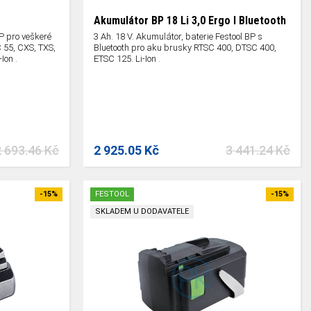
Akumulátor BP 18 Li 3,0 Ergo I Bluetooth
BP pro veškeré
3 Ah. 18 V. Akumulátor, baterie Festool BP s
 55, CXS, TXS,
Bluetooth pro aku brusky RTSC 400, DTSC 400,
Ion .
ETSC 125. Li-Ion .
2 693.46 Kč
2 925.05 Kč
3 441.24 Kč
-15%
FESTOOL
-15%
SKLADEM U DODAVATELE