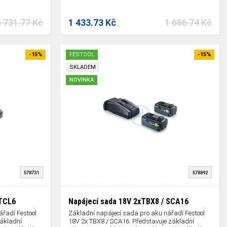
5 731.77 Kč
1 433.73 Kč
1 686.74 Kč
-15%
FESTOOL
-15%
SKLADEM
NOVINKA
578731
578892
 TCL6
Napájecí sada 18V 2xTBX8 / SCA16
řadí Festool
Základní napájecí sada pro aku nářadí Festool
základní
18V 2x TBX8 / SCA16. Představuje základní