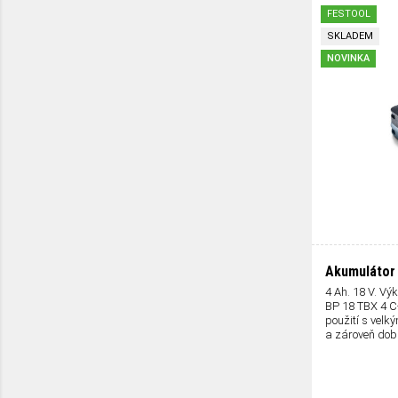
FESTOOL
SKLADEM
NOVINKA
Akumulátor 
4 Ah. 18 V. Vý
BP 18 TBX 4 C-
použití s velk
a zároveň dob