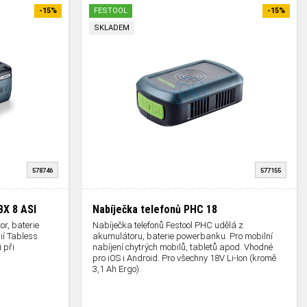
-15%
FESTOOL
-15%
SKLADEM
578746
577155
BX 8 ASI
Nabíječka telefonů PHC 18
or, baterie
Nabíječka telefonů Festool PHC udělá z
ií Tabless.
akumulátoru, baterie powerbanku. Pro mobilní
 při
nabíjení chytrých mobilů, tabletů apod. Vhodné
pro iOS i Android. Pro všechny 18V Li-Ion (kromě
3,1 Ah Ergo).