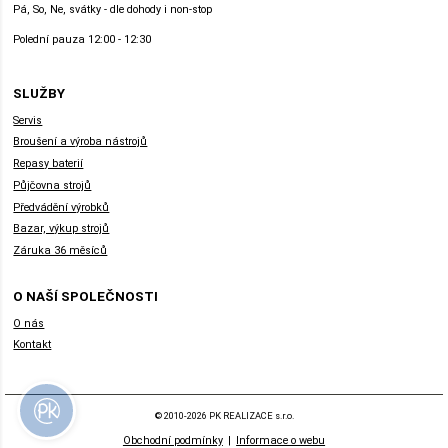
Pá, So, Ne, svátky - dle dohody i non-stop
Polední pauza 12:00 - 12:30
SLUŽBY
Servis
Broušení a výroba nástrojů
Repasy baterií
Půjčovna strojů
Předvádění výrobků
Bazar, výkup strojů
Záruka 36 měsíců
O NAŠÍ SPOLEČNOSTI
O nás
Kontakt
© 2010-2026 PK REALIZACE s.r.o.
Obchodní podmínky
|
Informace o webu