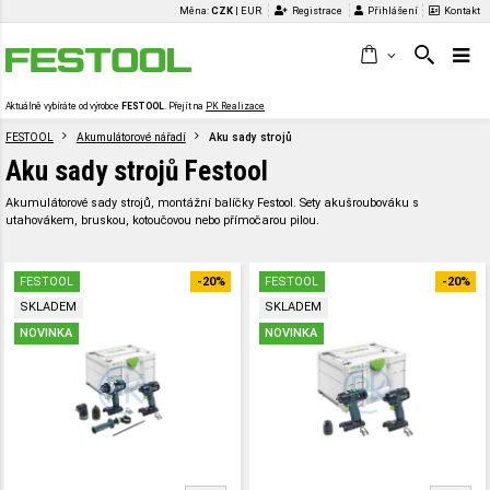
Měna:
CZK
|
EUR
Registrace
Přihlášení
Kontakt
Aktuálně vybíráte od výrobce
FESTOOL
. Přejít na
PK Realizace
FESTOOL
Akumulátorové nářadí
Aku sady strojů
Aku sady strojů Festool
Akumulátorové sady strojů, montážní balíčky Festool. Sety akušroubováku s
utahovákem, bruskou, kotoučovou nebo přímočarou pilou.
FESTOOL
-20%
FESTOOL
-20%
SKLADEM
SKLADEM
NOVINKA
NOVINKA