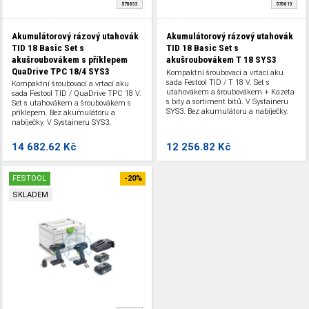
578833
578813
Akumulátorový rázový utahovák
Akumulátorový rázový utahovák
TID 18 Basic Set s
TID 18 Basic Set s
akušroubovákem s příklepem
akušroubovákem T 18 SYS3
QuaDrive TPC 18/4 SYS3
Kompaktní šroubovací a vrtací aku
sada Festool TID / T 18 V. Set s
Kompaktní šroubovací a vrtací aku
utahovákem a šroubovákem + Kazeta
sada Festool TID / QuaDrive TPC 18 V.
s bity a sortiment bitů. V Systaineru
Set s utahovákem a šroubovákem s
SYS3. Bez akumulátoru a nabíječky.
příklepem. Bez akumulátoru a
nabíječky. V Systaineru SYS3.
14 682.62 Kč
12 256.82 Kč
FESTOOL
-20%
SKLADEM