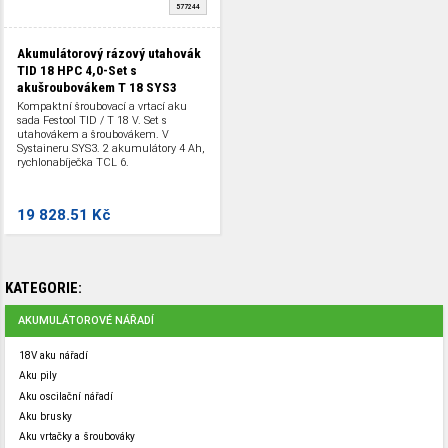
577244
Akumulátorový rázový utahovák
TID 18 HPC 4,0-Set s
akušroubovákem T 18 SYS3
Kompaktní šroubovací a vrtací aku
sada Festool TID / T 18 V. Set s
utahovákem a šroubovákem. V
Systaineru SYS3. 2 akumulátory 4 Ah,
rychlonabíječka TCL 6.
19 828.51 Kč
KATEGORIE:
AKUMULÁTOROVÉ NÁŘADÍ
18V aku nářadí
Aku pily
Aku oscilační nářadí
Aku brusky
Aku vrtačky a šroubováky