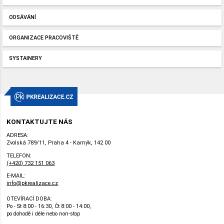
ODSÁVÁNÍ
ORGANIZACE PRACOVIŠTĚ
SYSTAINERY
KONTAKTUJTE NÁS
ADRESA:
Zvolská 789/11, Praha 4 - Kamýk, 142 00
TELEFON:
(+420) 732 151 063
E-MAIL:
info@pkrealizace.cz
OTEVÍRACÍ DOBA:
Po - St 8:00 - 16:30, Čt 8:00 - 14:00,
po dohodě i déle nebo non-stop